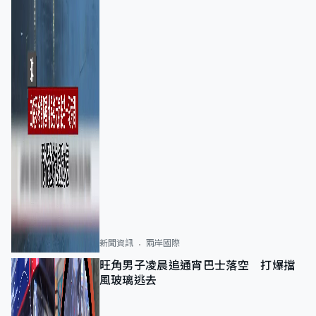
新聞資訊
兩岸國際
旺角男子凌晨追通宵巴士落空 打爆擋
風玻璃逃去