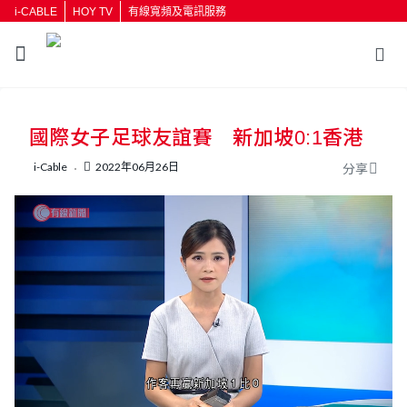
i-CABLE
HOY TV
有線寬頻及電訊服務
返回
國際女子足球友誼賽 新加坡0:1香港
按輸入鍵開始搜尋
i-Cable
2022年06月26日
分享
L
U
o