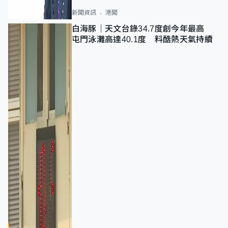
新聞資訊
港聞
白海豚｜天文台錄34.7度創今年最高
屯門泳灘高達40.1度 料酷熱天氣持續