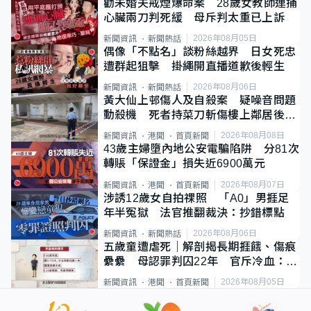
勸未婚夫戒煙爆命案 28歲女教師連捅
心臟兩刀判死緩 母斥判太重已上訴
2026年08月05日
新聞資訊
新聞熱話
偶像「不點名」談粉絲越界 日女死忠
遭群起狙擊 掛繩開直播道歉後輕生
2026年08月06日
新聞資訊
新聞熱話
黃大仙上邨傷人及自殺案 疑噪音問題
動殺機 死者持菜刀斬傷樓上鄰居後墮
斃
2026年08月08日
新聞資訊
港聞
首頁新聞
43歲主婦墮內地公安電騙陷阱 分81次
轉賬「保證金」損失近6900萬元
2026年08月07日
新聞資訊
港聞
首頁新聞
涉誘12歲女自拍祼照 「A0」男捱足
年半冤獄 法官推翻裁決：抄錯標點
2026年08月06日
新聞資訊
新聞熱話
五歲童遭虐死｜解剖揭長期捱餓、傷痕
纍纍 母認罪判囚22年 官斥冷血：同
類案最惡劣
2026年08月05日
新聞資訊
港聞
首頁新聞