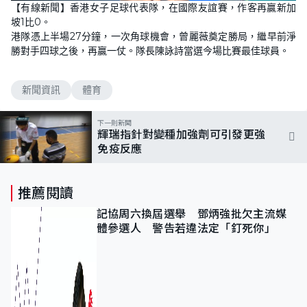
n
【有線新聞】香港女子足球代表隊，在國際友誼賽，作客再贏新加
a
m
d
u
坡1比0。
e
t
d
e
港隊憑上半場27分鐘，一次角球機會，曾麗薇奠定勝局，繼早前淨
:
1
勝對手四球之後，再贏一仗。隊長陳詠詩當選今場比賽最佳球員。
0
0
.
0
新聞資訊
體育
0
%
下一則新聞
輝瑞指針對變種加強劑可引發更強
免疫反應
推薦閱讀
記協周六換屆選舉 鄧炳強批欠主流媒
體參選人 警告若違法定「釘死你」