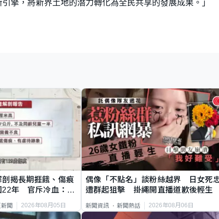
新引擎，將新界土地的潛力轉化為全民共享的發展成果。」
解剖揭長期捱餓、傷痕
偶像「不點名」談粉絲越界 日女死
22年 官斥冷血：同
遭群起狙擊 掛繩開直播道歉後輕生
2026年08月05日
2026年08月06日
頁新聞
新聞資訊
新聞熱話