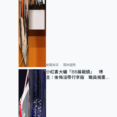
新聞資訊
兩岸國際
小紅書大曬「BB展戰績」 博
主：後悔沒帶行李箱 職員揭重複
入會「阻止唔到」