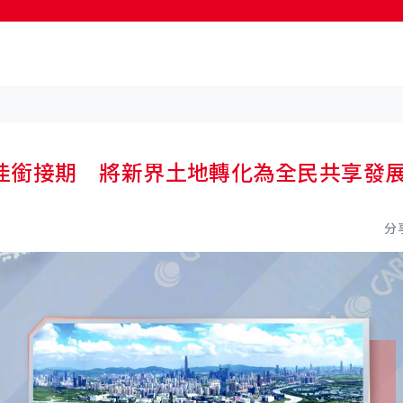
按輸入鍵開始搜尋
佳銜接期 將新界土地轉化為全民共享發
分