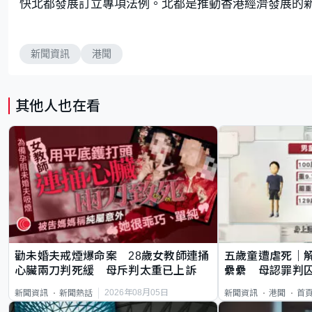
快北都發展訂立專項法例。北都是推動香港經濟發展的
新聞資訊
港聞
其他人也在看
勸未婚夫戒煙爆命案 28歲女教師連捅
五歲童遭虐死｜
心臟兩刀判死緩 母斥判太重已上訴
纍纍 母認罪判囚
類案最惡劣
2026年08月05日
新聞資訊
新聞熱話
新聞資訊
港聞
首