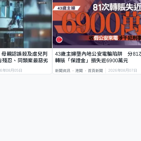
｜母親認誤殺及虐兒判
43歲主婦墮內地公安電騙陷阱 分81
告殘忍、同類案最惡劣
轉賬「保證金」損失近6900萬元
26年08月05日
2026年08月07日
新聞資訊
港聞
首頁新聞