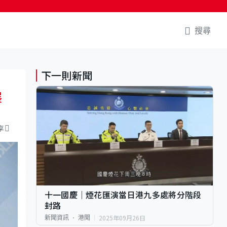
搜尋
下一則新聞
展
享
十一國慶｜煙花匯演當日港九多處將分階段
封路
2025年09月26日
新聞資訊
港聞