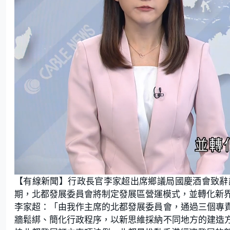
L
U
o
n
【有線新聞】行政長官李家超出席鄉議局國慶酒會致辭
a
m
d
u
e
t
期，北都發展委員會將制定發展區營運模式，並轉化新
d
e
:
李家超：「由我作主席的北都發展委員會，通過三個專
4
6
.
牆鬆綁、簡化行政程序，以新思維採納不同地方的建造
4
8
%