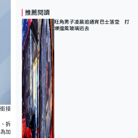
推薦閱讀
旺角男子凌晨追通宵巴士落空 打
爆擋風玻璃逃去
銜接
設、拆
並為加