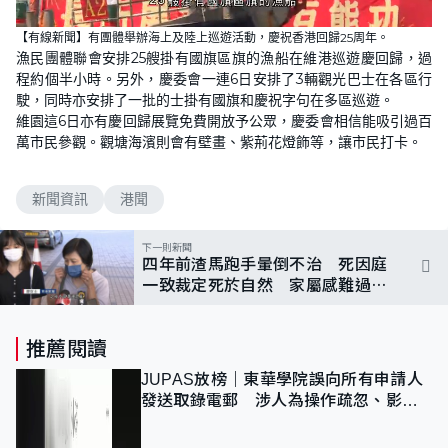
L
U
o
n
【有線新聞】有團體舉辦海上及陸上巡遊活動，慶祝香港回歸25周年。
a
m
d
u
漁民團體聯會安排25艘掛有國旗區旗的漁船在維港巡遊慶回歸，過
e
t
d
e
程約個半小時。另外，慶委會一連6日安排了3輛觀光巴士在各區行
:
1
駛，同時亦安排了一批的士掛有國旗和慶祝字句在多區巡遊。
0
維園這6日亦有慶回歸展覽免費開放予公眾，慶委會相信能吸引過百
0
.
萬市民參觀。觀塘海濱則會有壁畫、紫荊花燈飾等，讓市民打卡。
0
0
%
新聞資訊
港聞
下一則新聞
四年前渣馬跑手暈倒不治 死因庭
一致裁定死於自然 家屬感難過：
延誤致失救
推薦閱讀
JUPAS放榜｜東華學院誤向所有申請人
發送取錄電郵 涉人為操作疏忽、影響
11,139人