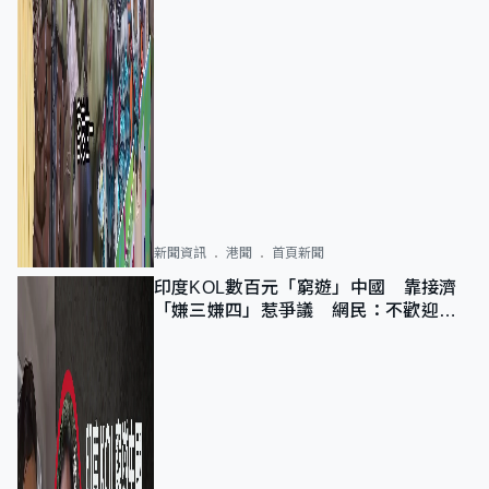
新聞資訊
港聞
首頁新聞
印度KOL數百元「窮遊」中國 靠接濟
「嫌三嫌四」惹爭議 網民：不歡迎劣
質旅客