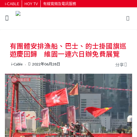
i-CABLE
HOY TV
有線寬頻及電訊服務
返回
有團體安排漁船、巴士、的士掛國旗巡
按輸入鍵開始搜尋
遊慶回歸 維園一連六日辦免費展覽
i-Cable
2022年06月28日
分享