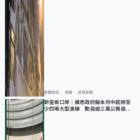
新聞資訊
港聞
首頁新聞
新皇崗口岸｜據悉政府擬本月中起辦至
少四場大型演練 動員逾三萬公務員人
次測試