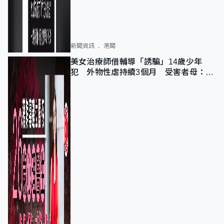
新聞資訊
港聞
美女治療師借輔導「誘騙」14歲少年
犯 外物性虐持續3個月 受害者母：要
保護其他人