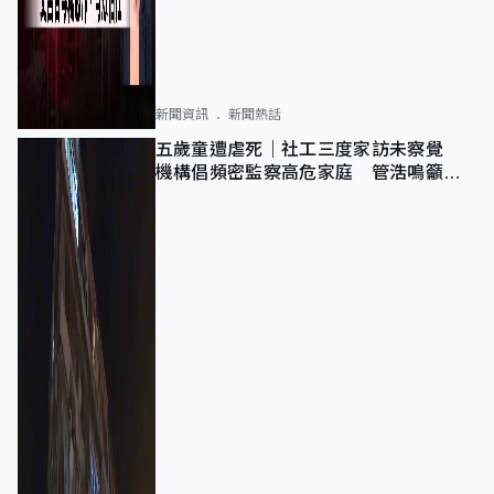
新聞資訊
新聞熱話
五歲童遭虐死｜社工三度家訪未察覺
機構倡頻密監察高危家庭 管浩鳴籲加
強跨部門協作