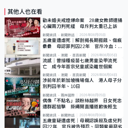
其他人也在看
勸未婚夫戒煙爆命案 28歲女教師連捅
心臟兩刀判死緩 母斥判太重已上訴
2026年08月05日
新聞資訊
新聞熱話
五歲童遭虐死｜解剖揭長期捱餓、傷痕
纍纍 母認罪判囚22年 官斥冷血：同
類案最惡劣
2026年08月05日
新聞資訊
港聞
首頁新聞
流感｜曾接種疫苗七歲男童染甲流死
亡 成今年首宗兒童感染離世個案
2026年08月04日
新聞資訊
港聞
首頁新聞
涉前年於新加坡機場傷人 港人母子分
別判囚半年、10日
2026年08月05日
新聞資訊
兩岸國際
偶像「不點名」談粉絲越界 日女死忠
遭群起狙擊 掛繩開直播道歉後輕生
2026年08月06日
新聞資訊
新聞熱話
五歲童疑遭虐死｜母親認誤殺及虐兒判
囚22年 官斥被告殘忍、同類案最惡劣