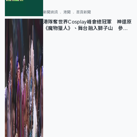
新聞資訊
港聞
首頁新聞
港隊奪世界Cosplay峰會總冠軍 神還原
《魔物獵人》、舞台融入獅子山 參賽
者：讓大家認識香港