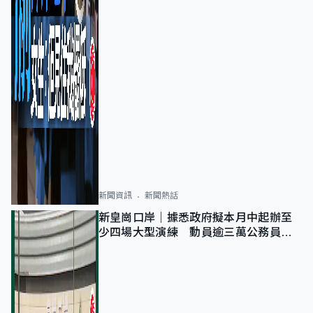
新聞資訊
新聞熱話
新皇崗口岸｜據悉政府擬本月中起辦至
少四場大型演練 動員逾三萬公務員人
次測試