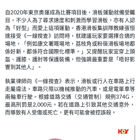
自2020年東京奧運成為比賽項目後，滑板運動就備受矚
目，不少人為了尋求速度和刺激而學習滑板，亦有人認
為「好型」而愛上這項運動。香港滑板集訓隊教練張恒
達接受《一線搜查》訪問時，就建議玩家要選擇合適的
場地，「例如康文署嘅場地，荔枝角或粉嶺滑板場地都
係好新，都係符合國際化標準。」又提醒玩家宜穿上頭
盔、護膝、護肘等保護裝備，但強調最重要是「唔好影
響到其他人」。
執業律師向《一線搜查》表示，滑板或行人在車路上行
走屬違法，車路只限以機械推動的汽車，或是電單車等
兩輪車行駛。根據道路交通（交通管制）規例374G，
最高刑罰是2,000元。若在道路上引致其他交通意外，
而導致有人受傷或死亡，更有可能會被控誤殺。