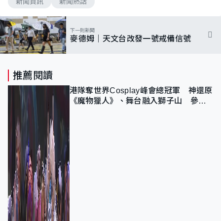
新聞資訊
新聞熱話
下一則新聞
麥德姆｜天文台改發一號戒備信號
推薦閱讀
港隊奪世界Cosplay峰會總冠軍 神還原
《魔物獵人》、舞台融入獅子山 參賽
者：讓大家認識香港