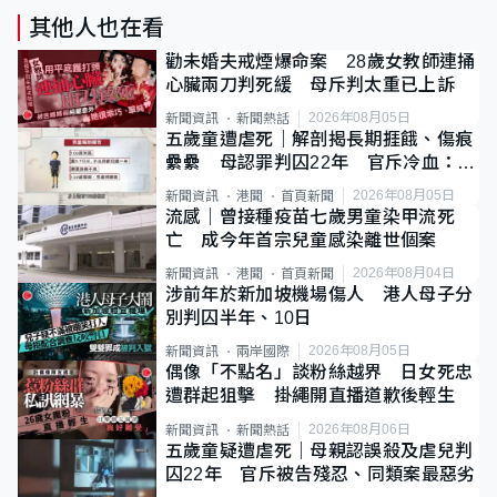
其他人也在看
勸未婚夫戒煙爆命案 28歲女教師連捅
心臟兩刀判死緩 母斥判太重已上訴
2026年08月05日
新聞資訊
新聞熱話
五歲童遭虐死｜解剖揭長期捱餓、傷痕
纍纍 母認罪判囚22年 官斥冷血：同
類案最惡劣
2026年08月05日
新聞資訊
港聞
首頁新聞
流感｜曾接種疫苗七歲男童染甲流死
亡 成今年首宗兒童感染離世個案
2026年08月04日
新聞資訊
港聞
首頁新聞
涉前年於新加坡機場傷人 港人母子分
別判囚半年、10日
2026年08月05日
新聞資訊
兩岸國際
偶像「不點名」談粉絲越界 日女死忠
遭群起狙擊 掛繩開直播道歉後輕生
2026年08月06日
新聞資訊
新聞熱話
五歲童疑遭虐死｜母親認誤殺及虐兒判
囚22年 官斥被告殘忍、同類案最惡劣