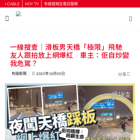
i-CABLE
HOY TV
有線寬頻及電訊服務
返回
一線搜查｜滑板男天橋「極限」飛馳
按輸入鍵開始搜尋
友人跟拍放上網爆紅 車主：佢自炒變
我危駕？
有線新聞
2025年10月05日
分享