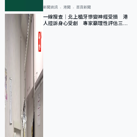
新聞資訊
港聞
首頁新聞
一線搜查｜北上植牙慘變神經受損 港
人控訴身心受創 專家籲理性評估三大
風險