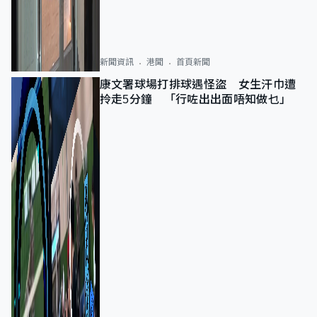
新聞資訊
港聞
首頁新聞
康文署球場打排球遇怪盜 女生汗巾遭
拎走5分鐘 「行咗出出面唔知做乜」