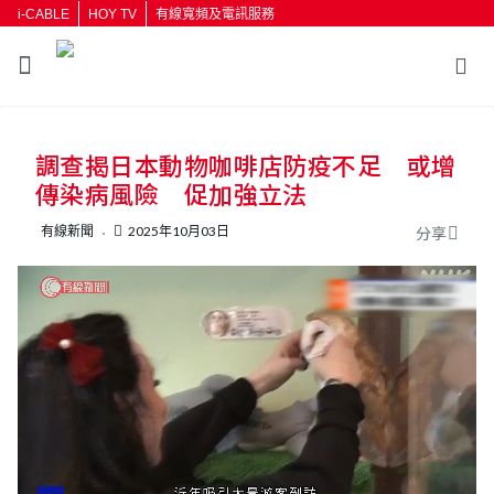
i-CABLE
HOY TV
有線寬頻及電訊服務
返回
調查揭日本動物咖啡店防疫不足 或增
按輸入鍵開始搜尋
傳染病風險 促加強立法
有線新聞
2025年10月03日
分享