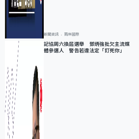
新聞資訊
兩岸國際
記協周六換屆選舉 鄧炳強批欠主流媒
體參選人 警告若違法定「釘死你」