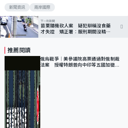
新聞資訊
兩岸國際
下一則新聞
苗栗隨機砍人案 疑犯辯稱沒食藥
才失控 矯正署︰服刑期間沒精神
科就診紀錄
推薦閱讀
俄烏戰爭｜美參議院高票通過對俄制裁
法案 授權特朗普向中印等五國加徵
100%關稅