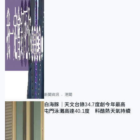
新聞資訊
港聞
白海豚｜天文台錄34.7度創今年最高
屯門泳灘高達40.1度 料酷熱天氣持續