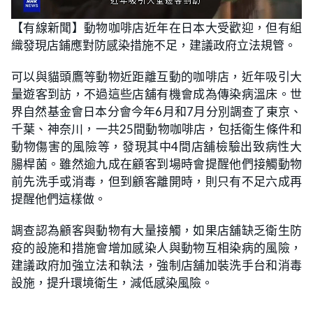
L
U
o
n
【有線新聞】動物咖啡店近年在日本大受歡迎，但有組
a
m
d
u
織發現店鋪應對防感染措施不足，建議政府立法規管。
e
t
d
e
:
6
可以與貓頭鷹等動物近距離互動的咖啡店，近年吸引大
8
.
量遊客到訪，不過這些店舖有機會成為傳染病溫床。世
3
5
界自然基金會日本分會今年6月和7月分別調查了東京、
%
千葉、神奈川，一共25間動物咖啡店，包括衛生條件和
動物傷害的風險等，發現其中4間店舖檢驗出致病性大
腸桿菌。雖然逾九成在顧客到場時會提醒他們接觸動物
前先洗手或消毒，但到顧客離開時，則只有不足六成再
提醒他們這樣做。
調查認為顧客與動物有大量接觸，如果店舖缺乏衛生防
疫的設施和措施會增加感染人與動物互相染病的風險，
建議政府加強立法和執法，強制店舖加裝洗手台和消毒
設施，提升環境衛生，減低感染風險。