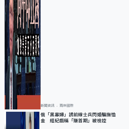
新聞資訊
兩岸國際
俄「黑寡婦」誘前線士兵閃婚騙撫恤
金 經紀戲稱「賺首期」被檢控