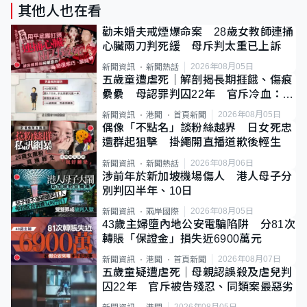
其他人也在看
勸未婚夫戒煙爆命案 28歲女教師連捅
心臟兩刀判死緩 母斥判太重已上訴
2026年08月05日
新聞資訊
新聞熱話
五歲童遭虐死｜解剖揭長期捱餓、傷痕
纍纍 母認罪判囚22年 官斥冷血：同
類案最惡劣
2026年08月05日
新聞資訊
港聞
首頁新聞
偶像「不點名」談粉絲越界 日女死忠
遭群起狙擊 掛繩開直播道歉後輕生
2026年08月06日
新聞資訊
新聞熱話
涉前年於新加坡機場傷人 港人母子分
別判囚半年、10日
2026年08月05日
新聞資訊
兩岸國際
43歲主婦墮內地公安電騙陷阱 分81次
轉賬「保證金」損失近6900萬元
2026年08月07日
新聞資訊
港聞
首頁新聞
五歲童疑遭虐死｜母親認誤殺及虐兒判
囚22年 官斥被告殘忍、同類案最惡劣