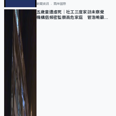
新聞資訊
兩岸國際
五歲童遭虐死｜社工三度家訪未察覺
機構倡頻密監察高危家庭 管浩鳴籲加
強跨部門協作