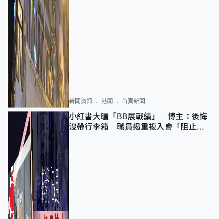
新聞資訊
港聞
首頁新聞
小紅書大曬「BB展戰績」 博主：後悔
沒帶行李箱 職員揭重複入會「阻止唔
到」