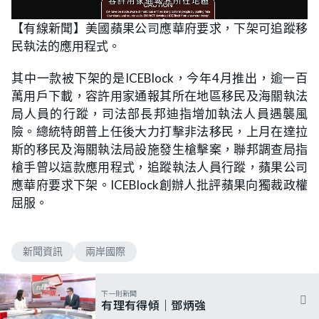
L
U
o
n
【有線新聞】美國蘋果公司應華府要求，下架可追蹤移
a
m
d
u
民執法的應用程式。
e
t
d
e
:
6
其中一款被下架的是ICEBlock，今年4月推出，逾一百
0
.
萬用戶下載，容許用家通報其所在地區移民及海關執法
0
0
局人員的行蹤，司法部長邦迪指增加執法人員遇襲風
%
險。總統特朗普上任後大力打擊非法移民，上月在達拉
斯的移民及海關執法局設施發生槍擊案，聯邦調查局指
槍手曾以這款應用程式，追蹤執法人員行蹤，蘋果公司
應華府要求下架。ICEBlock創辦人批評蘋果向獨裁政權
屈服。
新聞資訊
兩岸國際
下一則新聞
有理有得傾｜鄧炳強