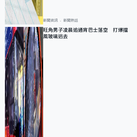
新聞資訊
新聞熱話
旺角男子凌晨追通宵巴士落空 打爆擋
風玻璃逃去