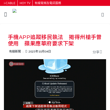
i-CABLE
HOY TV
有線寬頻及電訊服務
返回
手機APP追蹤移民執法 揭得州槍手曾
按輸入鍵開始搜尋
使用 蘋果應華府要求下架
有線新聞
2025年10月04日
分享