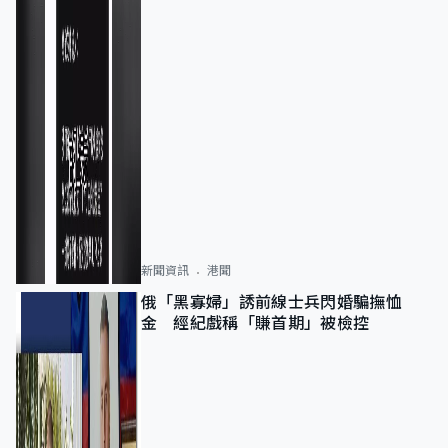
新聞資訊
港聞
俄「黑寡婦」誘前線士兵閃婚騙撫恤
金 經紀戲稱「賺首期」被檢控