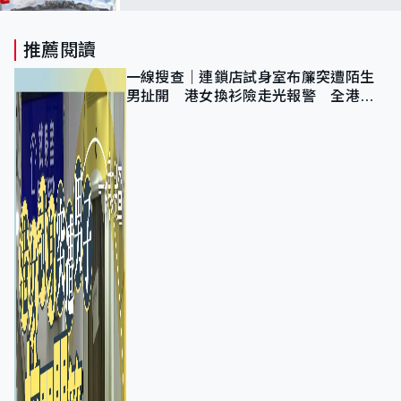
推薦閱讀
一線搜查｜連鎖店試身室布簾突遭陌生
男扯開 港女換衫險走光報警 全港分
店急換實體門