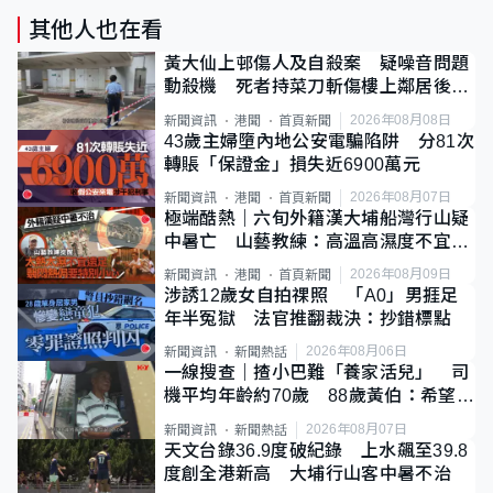
其他人也在看
黃大仙上邨傷人及自殺案 疑噪音問題
動殺機 死者持菜刀斬傷樓上鄰居後墮
斃
2026年08月08日
新聞資訊
港聞
首頁新聞
43歲主婦墮內地公安電騙陷阱 分81次
轉賬「保證金」損失近6900萬元
2026年08月07日
新聞資訊
港聞
首頁新聞
極端酷熱｜六旬外籍漢大埔船灣行山疑
中暑亡 山藝教練：高溫高濕度不宜遠
足
2026年08月09日
新聞資訊
港聞
首頁新聞
涉誘12歲女自拍祼照 「A0」男捱足
年半冤獄 法官推翻裁決：抄錯標點
2026年08月06日
新聞資訊
新聞熱話
一線搜查｜揸小巴難「養家活兒」 司
機平均年齡約70歲 88歲黃伯：希望一
直揸落去
2026年08月07日
新聞資訊
新聞熱話
天文台錄36.9度破紀錄 上水飆至39.8
度創全港新高 大埔行山客中暑不治