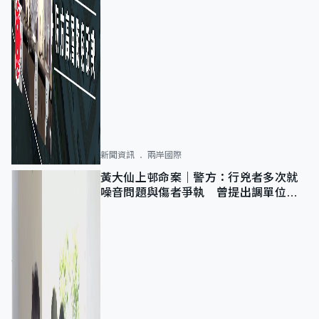
新聞資訊
兩岸國際
黃大仙上邨命案｜警方：行兇者多次就
噪音問題與傷者爭執 曾提出調單位已
獲批