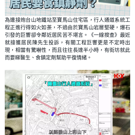
為連接炮台山地鐵站至寶馬山住宅區，行人通道系統工
程正進行得如火如荼，不過由於寶馬山岩層堅硬，爆石
引發的巨響卻令鄰近居民苦不堪言。《一線搜查》最近
就接獲居民陳先生投訴，有關工程巨響更是不定時出
現，相當有驚嚇性，而且往往長達半小時，有街坊就此
而要睇醫生、食鎮定劑幫助平復情緒。