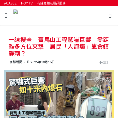
i-CABLE
HOY TV
有線寬頻及電訊服務
返回
一線搜查｜寶馬山工程驚嚇巨響 零距
按輸入鍵開始搜尋
離多方位夾撃 居民「人都癲」靠食鎮
靜劑？
有線新聞
2025年10月16日
分享