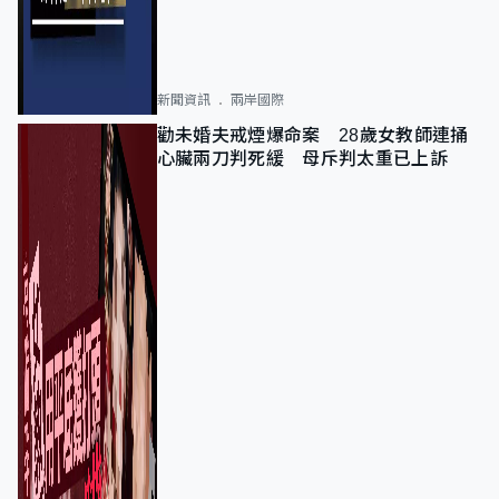
新聞資訊
兩岸國際
勸未婚夫戒煙爆命案 28歲女教師連捅
心臟兩刀判死緩 母斥判太重已上訴