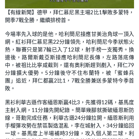
【有線新聞】德甲，拜仁慕尼黑主場2比1擊敗多蒙特，
開季7戰全勝，繼續排榜首。
今場率先入球的是他，哈利簡尼接應甘美治角球一頂入
網。紅衫拜仁慕尼黑22分鐘領先，哈利簡尼今季狀態火
熱，聯賽只是第7輪已入了12球，射手榜一支獨秀。換
邊後，路爾斯戴亞斯接應哈利簡尼長傳，左路落底傳
中，被祖比比寧咸截到，還有奧利斯趕到剷入，拜仁79
分鐘擴大優勢。5分鐘後守不住布蘭特，被「蜜蜂兵
團」追近，拜仁都贏2比1，7戰全勝兼送多蒙特今季首
敗。
黑衫利華古遜作客緬恩斯贏4比3，先獲得12碼，基馬度
主射入網，11分鐘先開紀錄。簡單幾腳就撕破緬恩斯防
線，哥勳完成任務，利華古遜24分鐘拉開。緬恩斯利用
手榴彈攻勢在禁區製造混亂，李在城射入，34分鐘追回
一球。基馬度上半場補時3分鐘，攻入個人第二球，利