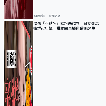
新聞資訊
新聞熱話
偶像「不點名」談粉絲越界 日女死忠
遭群起狙擊 掛繩開直播道歉後輕生