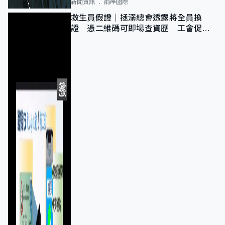
新聞資訊
兩岸國際
救生員假證｜拯溺總會透露將全員換
證 憑二維碼可即場查資歷 工會促加
強巡查