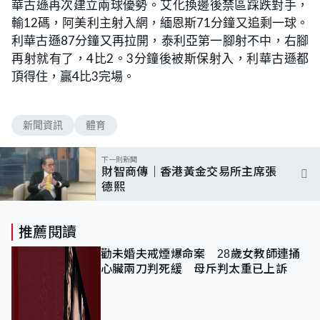
華古遜再次建立兩球優勢。艾化換邊後禁區踩跌對手，
輸12碼，阿美利主射入網，緬恩斯71分鐘又追剩一球。
利華古遜87分鐘又再拉開，泰利亞第一腳射不中，右腳
再射就有了，4比2。3分鐘後被斯保射入，利華古遜都
頂得住，贏4比3完場。
新聞資訊
體育
下一則新聞
財智商傳｜香港黃金交易所主席張
德熙
推薦閱讀
勸未婚夫戒煙爆命案 28歲女教師連捅
心臟兩刀判死緩 母斥判太重已上訴