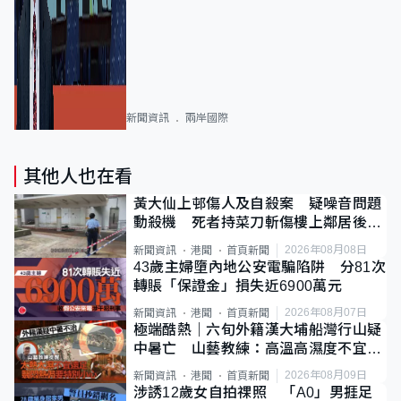
新聞資訊
兩岸國際
其他人也在看
黃大仙上邨傷人及自殺案 疑噪音問題
動殺機 死者持菜刀斬傷樓上鄰居後墮
斃
2026年08月08日
新聞資訊
港聞
首頁新聞
43歲主婦墮內地公安電騙陷阱 分81次
轉賬「保證金」損失近6900萬元
2026年08月07日
新聞資訊
港聞
首頁新聞
極端酷熱｜六旬外籍漢大埔船灣行山疑
中暑亡 山藝教練：高溫高濕度不宜遠
足
2026年08月09日
新聞資訊
港聞
首頁新聞
涉誘12歲女自拍祼照 「A0」男捱足