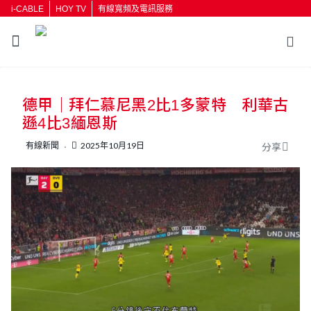
i-CABLE
HOY TV
有線寬頻及電訊服務
返回
德甲｜拜仁慕尼黑2比1多蒙特 利華古
按輸入鍵開始搜尋
遜4比3緬恩斯
有線新聞
2025年10月19日
分享