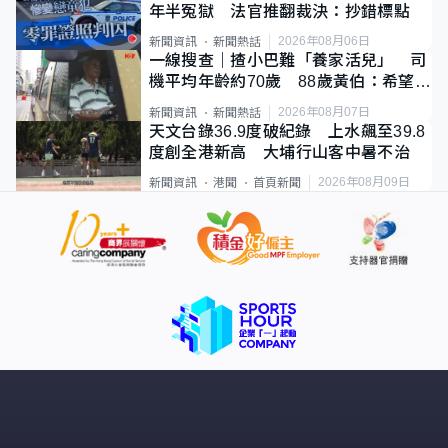
年半冤獄 法官推翻裁決：抄錯標點
2026年08月06日
新聞資訊
新聞熱話
一線搜查｜揸小巴難「養家活兒」 司
機平均年齡約70歲 88歲黃伯：希望一
直揸落去
2026年08月07日
新聞資訊
新聞熱話
天文台錄36.9度破紀錄 上水飆至39.8
度創全港新高 大埔行山客中暑不治
2026年08月09日
新聞資訊
港聞
首頁新聞