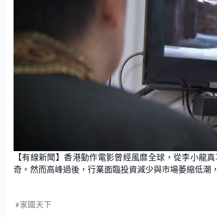
L
U
o
n
【有線新聞】香港動作電影曾經風靡全球，從李小龍真
a
m
d
u
e
t
奇。然而高峰過後，行業面臨投資減少與市場萎縮低潮
d
e
:
1
.
7
6
%
家國天下