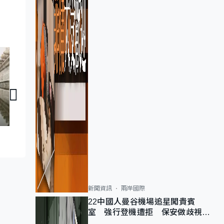
家國天下｜國萃皮
家國天下｜百年故宮：追憶．守護
新聞資訊
兩岸國際
22中國人曼谷機場追星闖貴賓
室 強行登機遭拒 保安做歧視手
勢遭紀律處分