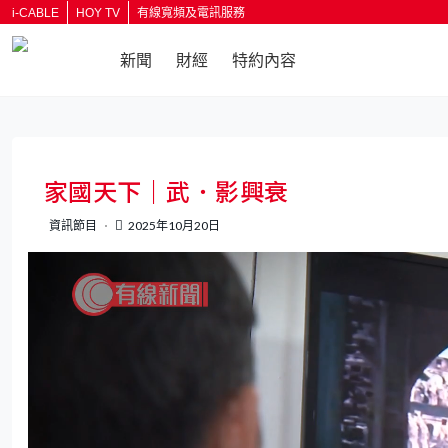
i-CABLE
HOY TV
有線寬頻及電訊服務
新聞
財經
特約內容
家國天下｜武．影興衰
資訊節目
2025年10月20日