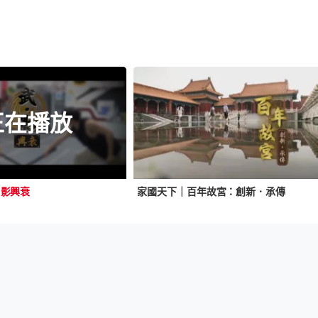
正在播放
．影興衰
家國天下｜百年故宮：創新．承傳