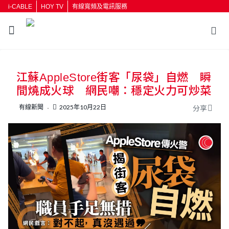
i-CABLE
HOY TV
有線寬頻及電訊服務
江蘇AppleStore街客「尿袋」自燃 瞬
間燒成火球 網民嘲：穩定火力可炒菜
有線新聞
2025年10月22日
分享