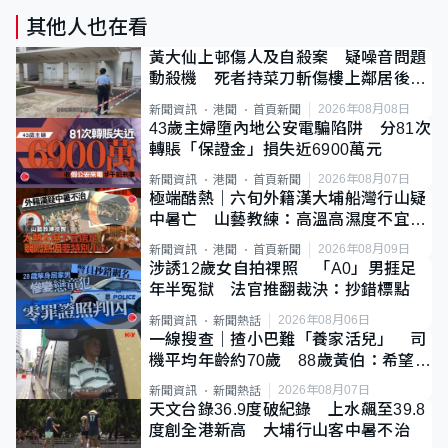
其他人也在看
黃大仙上邨傷人及自殺案 疑噪音問題
動殺機 死者持菜刀斬傷樓上鄰居後墮
斃
2026年08月08日
新聞資訊
港聞
首頁新聞
43歲主婦墮內地公安電騙陷阱 分81次
轉賬「保證金」損失近6900萬元
2026年08月07日
新聞資訊
港聞
首頁新聞
極端酷熱｜六旬外籍漢大埔船灣行山疑
中暑亡 山藝教練：高溫高濕度不宜遠
足
2026年08月09日
新聞資訊
港聞
首頁新聞
涉誘12歲女自拍祼照 「A0」男捱足
年半冤獄 法官推翻裁決：抄錯標點
2026年08月06日
新聞資訊
新聞熱話
一線搜查｜揸小巴難「養家活兒」 司
機平均年齡約70歲 88歲黃伯：希望一
直揸落去
2026年08月07日
新聞資訊
新聞熱話
天文台錄36.9度破紀錄 上水飆至39.8
度創全港新高 大埔行山客中暑不治