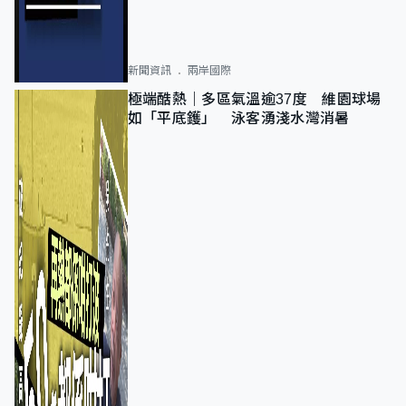
新聞資訊
兩岸國際
極端酷熱｜多區氣溫逾37度 維園球場
如「平底鑊」 泳客湧淺水灣消暑