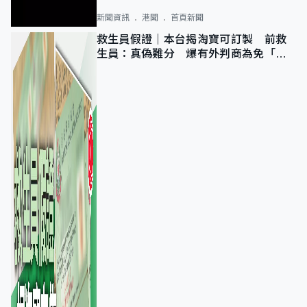
新聞資訊
港聞
首頁新聞
救生員假證｜本台揭淘寶可訂製 前救
生員：真偽難分 爆有外判商為免「封
池」沒做足檢查