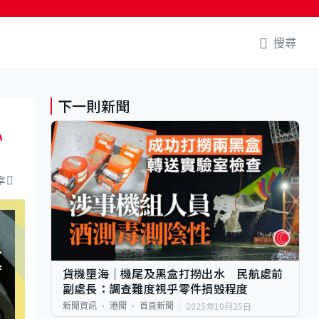
搜尋
下一則新聞
心
享
貨機墮海｜機尾及黑盒打撈出水 民航處前
副處長：調查難度視乎零件損毀程度
2025年10月25日
新聞資訊
港聞
首頁新聞