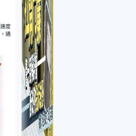
殖速度
甴，通