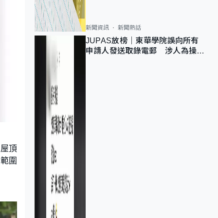
新聞資訊
新聞熱話
JUPAS放榜｜東華學院誤向所有
申請人發送取錄電郵 涉人為操作
疏忽、影響11,139人
是屋頂
動範圍