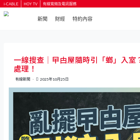
i-CABLE
HOY TV
有線寬頻及電訊服務
新聞
財經
特約內容
返回
一線搜查｜曱甴屋隨時引「螂」入室
處理！
有線新聞
2025年10月25日