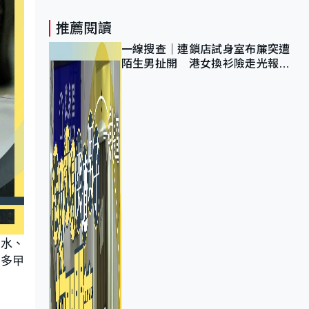
推薦閱讀
一線搜查｜連鎖店試身室布簾突遭
陌生男扯開 港女換衫險走光報
警 全港分店急換實體門
蟲水、
更多曱