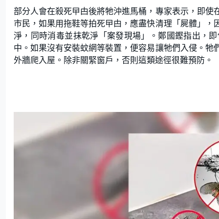
部分人會在殺死曱甴後將牠沖進馬桶，專家表示，即使
市民，如果用拖鞋等拍死曱甴，應盡快清理「屍體」，
淨，同時消毒並抹乾淨「案發現場」。鄭國鏗指出，即
中。如果沒有安裝蚊網等裝置，便容易讓牠們入侵。牠
外牆爬入屋。除非關緊窗戶，否則這類途徑很難預防。