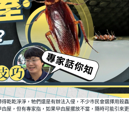
掃得乾乾淨淨，牠們還是有辦法入侵，不少市民會選擇用殺
曱甴屋，但有專家指，如果曱甴屋擺放不當，隨時可能引來