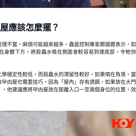
甴屋應該怎麼擺？
處理不當，麻煩可能越來越多。蟲鼠控制專家鄭國鏗表示，
在身體下方，將殺蟲水噴在側面會較容易到達底部，令牠快
化學穩定性較低，而殺蟲水的滯留性較好，如果噴在角落，
放曱甴屋也需要技巧，因為「屋內」存有誘餌，如果放在大
」。他建議應將曱甴屋放在距離入口一至兩個身位的位置，