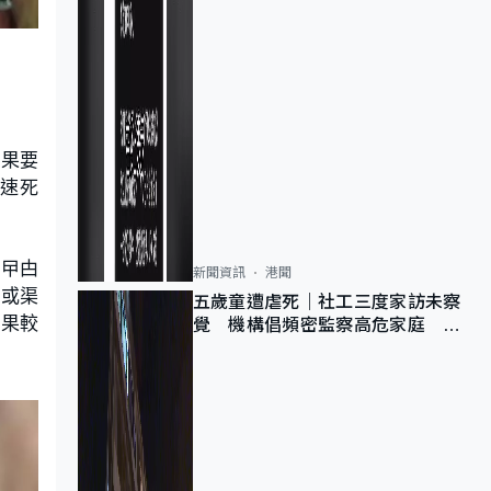
如果要
速死
當曱甴
新聞資訊
港聞
門或渠
五歲童遭虐死｜社工三度家訪未察
效果較
覺 機構倡頻密監察高危家庭 管
浩鳴籲加強跨部門協作