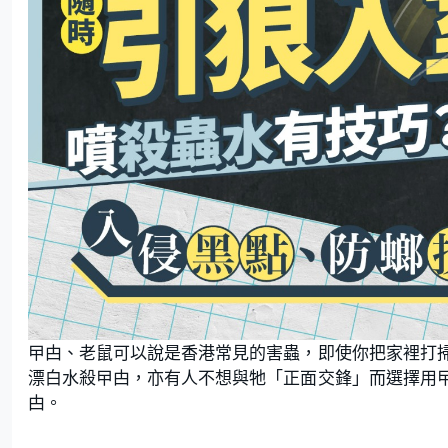
曱甴、老鼠可以說是香港常見的害蟲，即使你把家裡打
漂白水殺曱甴，亦有人不想與牠「正面交鋒」而選擇用
甴。