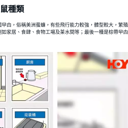
鼠種類
國曱甴，俗稱美洲蜚蠊，有些飛行能力較強，體型較大，繁
例如家居、食肆、食物工場及茶水間等；最後一種是棕帶曱