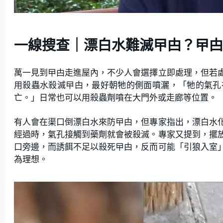
一線搜查｜漂白水難滅曱甴？曱
萬一見到曱甴走進屋內，不少人會選擇立即處理，但若
用殺蟲水殺滅曱甴，最好朝牠的側面噴灑，「牠的氣孔
亡。」日常也可以用殺蟲劑噴在大門外或走廊等位置。
有人會在渠口倒漂白水來防曱甴，但專家指出，漂白水
經過時，氣孔接觸到藥劑就會被殺滅。專家又提到，擺
口旁邊，而誘餌不足以殺死曱甴，反而可能「引狼入室
為理想。