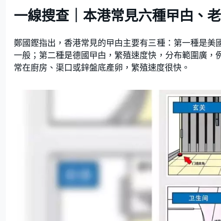
一線搜查｜本港常見六種曱甴、老
鄭國鏗指出，香港常見的曱甴主要有三種：第一種是美
一般；第二種是德國曱甴，繁殖速度快，分布範圍廣，
常在廚房、渠口或鋅盤底產卵，繁殖速度很快。