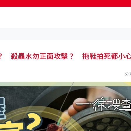
按輸入鍵開始搜尋
？ 殺蟲水勿正面攻擊？ 拖鞋拍死都小
分