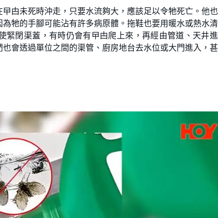
在曱甴未死時沖走，只要水流夠大，應該足以令牠死亡。他
因為牠的手腳可能沾有許多病原體。拖鞋也要用暖水或熱水
使緊閉渠蓋，有時仍會有曱甴爬上來，再經由管道、天井進
們也會透過單位之間的渠管、廚房地台去水位或大門進入，