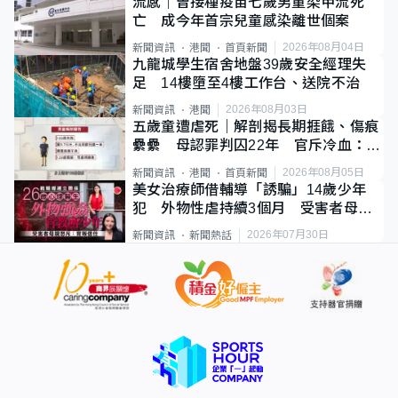
流感｜曾接種疫苗七歲男童染甲流死
亡 成今年首宗兒童感染離世個案
2026年08月04日
新聞資訊
港聞
首頁新聞
九龍城學生宿舍地盤39歲安全經理失
足 14樓墮至4樓工作台、送院不治
2026年08月03日
新聞資訊
港聞
五歲童遭虐死｜解剖揭長期捱餓、傷痕
纍纍 母認罪判囚22年 官斥冷血：同
類案最惡劣
2026年08月05日
新聞資訊
港聞
首頁新聞
美女治療師借輔導「誘騙」14歲少年
犯 外物性虐持續3個月 受害者母：
要保護其他人
2026年07月30日
新聞資訊
新聞熱話