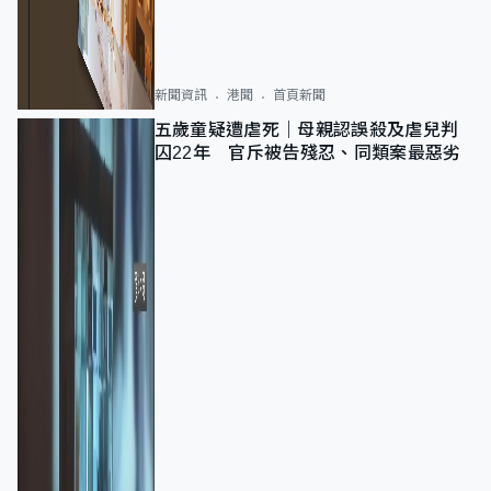
新聞資訊
港聞
首頁新聞
五歲童疑遭虐死｜母親認誤殺及虐兒判
囚22年 官斥被告殘忍、同類案最惡劣