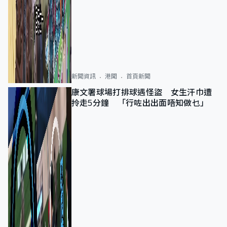
新聞資訊
港聞
首頁新聞
康文署球場打排球遇怪盜 女生汗巾遭
拎走5分鐘 「行咗出出面唔知做乜」