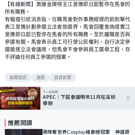
n
【有線新聞】奧運金牌得主江旻憓即日起暫停在馬會的
a
m
d
u
所有職務。
e
t
d
e
:
有報道引述消息指，任職馬會對外事務經理的前劍擊代
7
8
表江旻憓計劃參選立法會旅遊界，馬會回覆查詢證實江
.
9
旻憓即日起已暫停在馬會的所有職務。至於離職是否與
5
%
參選有關，馬會表示員工可行使公民權利，自行決定參
選競逐立法會議席，但馬會不會參與員工選舉工程，亦
不評論任何員工參選的個案。
新聞資訊
港聞
首頁新聞
下一則新聞
APEC｜下屆會議明年11月在深圳
舉辦
推薦閱讀
港隊奪世界Cosplay峰會總冠軍 神還原