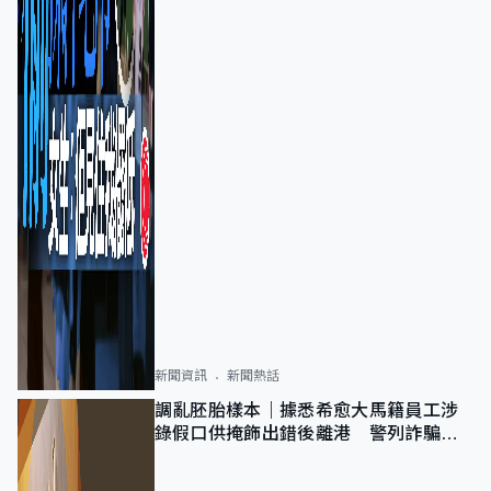
新聞資訊
新聞熱話
調亂胚胎樣本｜據悉希愈大馬籍員工涉
錄假口供掩飾出錯後離港 警列詐騙
正通緝在逃人士