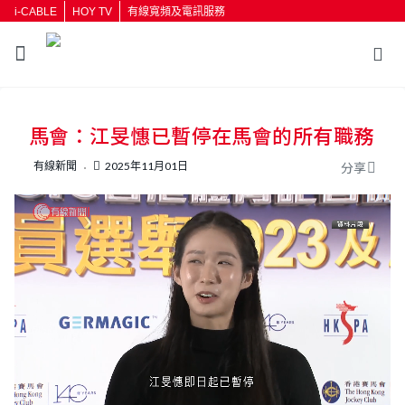
i-CABLE
HOY TV
有線寬頻及電訊服務
返回
馬會：江旻憓已暫停在馬會的所有職務
按輸入鍵開始搜尋
有線新聞
2025年11月01日
分享
L
U
o