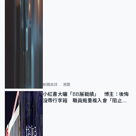
新聞資訊
港聞
小紅書大曬「BB展戰績」 博主：後悔
沒帶行李箱 職員揭重複入會「阻止唔
到」