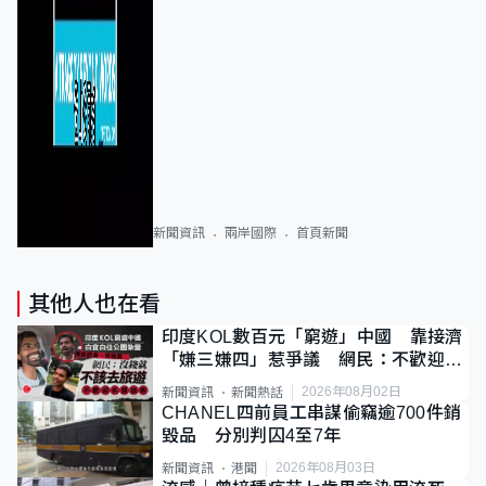
新聞資訊
兩岸國際
首頁新聞
其他人也在看
印度KOL數百元「窮遊」中國 靠接濟
「嫌三嫌四」惹爭議 網民：不歡迎劣
質旅客
2026年08月02日
新聞資訊
新聞熱話
CHANEL四前員工串謀偷竊逾700件銷
毀品 分別判囚4至7年
2026年08月03日
新聞資訊
港聞