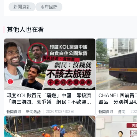
新聞資訊
兩岸國際
其他人也在看
印度KOL數百元「窮遊」中國 靠接濟
CHANEL四前員
「嫌三嫌四」惹爭議 網民：不歡迎劣
毀品 分別判囚4
質旅客
2026年08月02日
20
新聞資訊
新聞熱話
新聞資訊
港聞