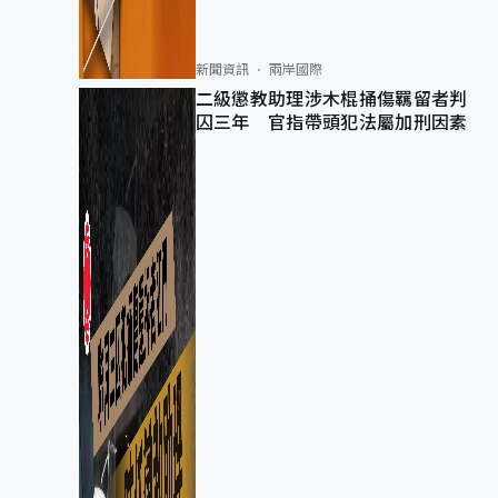
新聞資訊
兩岸國際
二級懲教助理涉木棍捅傷羈留者判
囚三年 官指帶頭犯法屬加刑因素