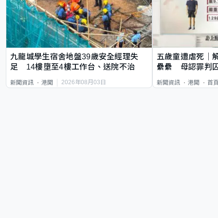
九龍城學生宿舍地盤39歲安全經理失
五歲童遭虐死｜
足 14樓墮至4樓工作台、送院不治
纍纍 母認罪判囚
類案最惡劣
2026年08月03日
新聞資訊
港聞
新聞資訊
港聞
首