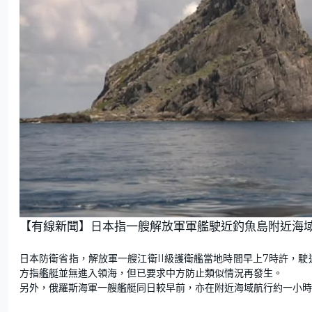
【有線新聞】日本指一艘解放軍軍艦駛近釣魚島附近海
日本防衛省指，解放軍一艘江衛II級護衛艦當地時間早上7時許，
方指艦艇並無進入領海，但已要求中方防止類似情況再發生。
另外，俄羅斯海軍一艘艦艇同日較早前，亦在附近海域航行約一小時