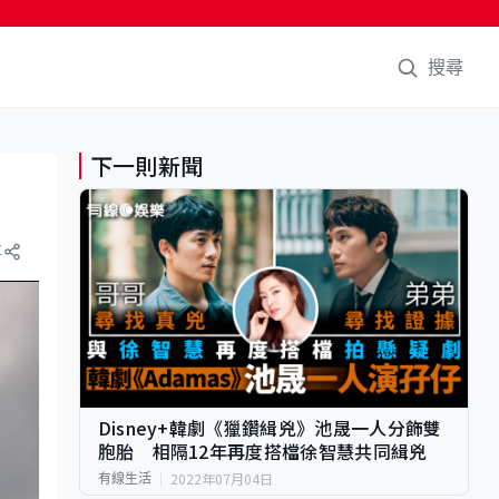
搜尋
下一則新聞
享
Disney+韓劇《獵鑽緝兇》池晟一人分飾雙
胞胎 相隔12年再度搭檔徐智慧共同緝兇
2022年07月04日
有線生活