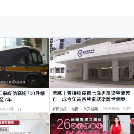
流感｜曾接種疫苗七歲男童染甲流死
工串謀偷竊逾700件銷
亡 成今年首宗兒童感染離世個案
至7年
2026年08月04日
新聞資訊
港聞
首頁新聞
26年08月03日