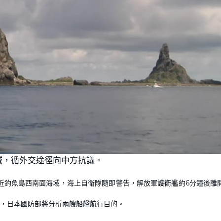
域，循外交途徑向中方抗議。
駛近釣魚島西南面海域，海上自衛隊隨即警告，解放軍護衛艦約6分鐘後離
，日本國防部將分析兩艘船艦航行目的。