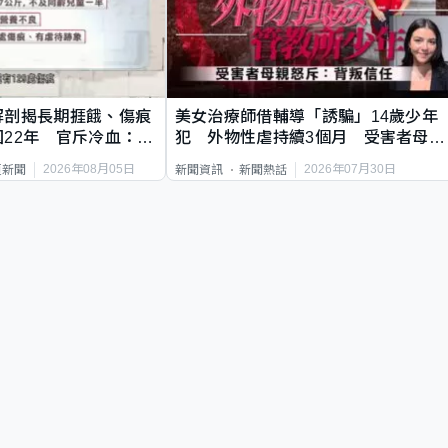
解剖揭長期捱餓、傷痕
美女治療師借輔導「誘騙」14歲少年
22年 官斥冷血：同
犯 外物性虐持續3個月 受害者母：
要保護其他人
2026年08月05日
2026年07月30日
頁新聞
新聞資訊
新聞熱話