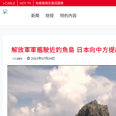
i-CABLE
HOY TV
有線寬頻及電訊服務
新聞
財經
特約內容
返回
解放軍軍艦駛近釣魚島 日本向中方提
i-Cable
2022年07月04日