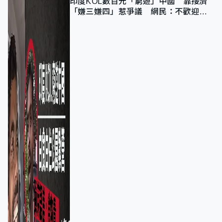
印度KOL數百元「窮遊」中國 靠接濟
「嫌三嫌四」惹爭議 網民：不歡迎劣
質旅客