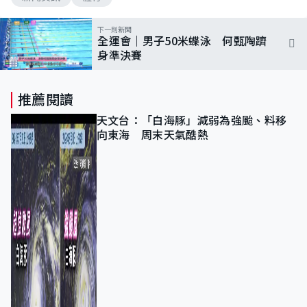
下一則新聞
全運會｜男子50米蝶泳 何甄陶躋
身準決賽
推薦閱讀
天文台：「白海豚」減弱為強颱、料移
向東海 周末天氣酷熱