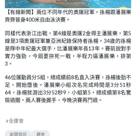
【有線新聞】兩位不同年代的奧運冠軍，孫楊跟潘展樂
齊齊晉身400米自由泳決賽。
同樣代表浙江出戰，第4線是奧運2金得主潘展樂，第5
線是3項奧運冠軍兼亞洲紀錄保持者孫楊。34歲的孫楊
是隊中年紀最大選手，比潘展樂年長13年。賽前說對手
實力強勁，今屆要拚死一戰，半程力逼潘展樂，排第
3。
46位運動員分5組，總成績前8名直入決賽，孫楊後勁不
足，開始墮後。潘展樂小組次名完成時間是3分51秒
64，孫楊就游出3分52秒9，小組第5，總成績第8名驚
險過關。兩人賽後握手，今晚決賽再鬥過。
全運會
新聞資訊
體育