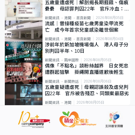
五歲童遭虐死｜解剖揭長期捱餓、傷痕
纍纍 母認罪判囚22年 官斥冷血：同
類案最惡劣
2026年08月05日
新聞資訊
港聞
首頁新聞
流感｜曾接種疫苗七歲男童染甲流死
亡 成今年首宗兒童感染離世個案
2026年08月04日
新聞資訊
港聞
首頁新聞
涉前年於新加坡機場傷人 港人母子分
別判囚半年、10日
2026年08月05日
新聞資訊
兩岸國際
偶像「不點名」談粉絲越界 日女死忠
遭群起狙擊 掛繩開直播道歉後輕生
2026年08月06日
新聞資訊
新聞熱話
五歲童疑遭虐死｜母親認誤殺及虐兒判
囚22年 官斥被告殘忍、同類案最惡劣
2026年08月05日
新聞資訊
港聞