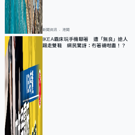
新聞資訊
港聞
IKEA霸床玩手機瞓著 遭「無良」途人
踢走雙鞋 網民驚訝：冇著襪咁盡！？