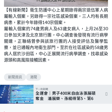
L
U
o
n
【有線新聞】衞生防護中心上星期錄得兩宗退伍軍人病
a
m
d
u
屬輸入個案，另錄得一宗社區感染個案，三人均有長期
e
t
d
e
:
病患，累計今年錄得140宗個案。
7
0
屬輸入個案的74歲男病人及63歲女病人，上月26至30
.
2
日參加天津及北京旅行團，中心調查後發現有流行病學
1
%
關連，正聯絡曾參與該旅行團的人接受評估及醫學監
察，並已通報內地衞生部門。至於在社區感染的58歲男
病人居於沙田區，中心正展開流行病學調查，找尋感染
源頭和高風險接觸因素。
新聞資訊
港聞
下一則新聞
全運會｜男子400米自由泳張展碩
奪金 潘展樂、孫楊得第5、第6