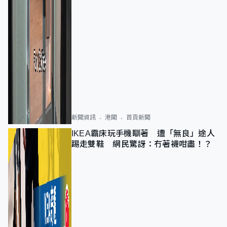
新聞資訊
港聞
首頁新聞
IKEA霸床玩手機瞓著 遭「無良」途人
踢走雙鞋 網民驚訝：冇著襪咁盡！？