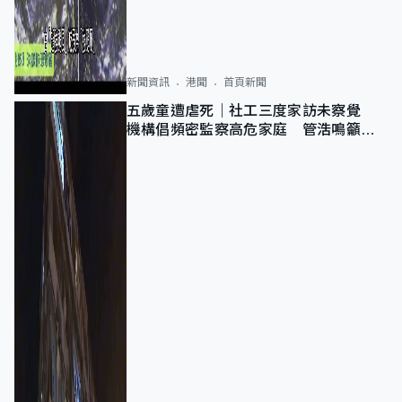
新聞資訊
港聞
首頁新聞
五歲童遭虐死｜社工三度家訪未察覺
機構倡頻密監察高危家庭 管浩鳴籲加
強跨部門協作