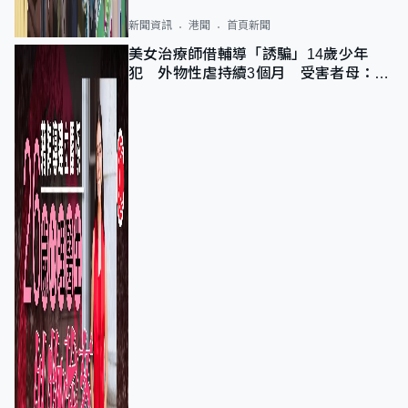
新聞資訊
港聞
首頁新聞
美女治療師借輔導「誘騙」14歲少年
犯 外物性虐持續3個月 受害者母：要
保護其他人