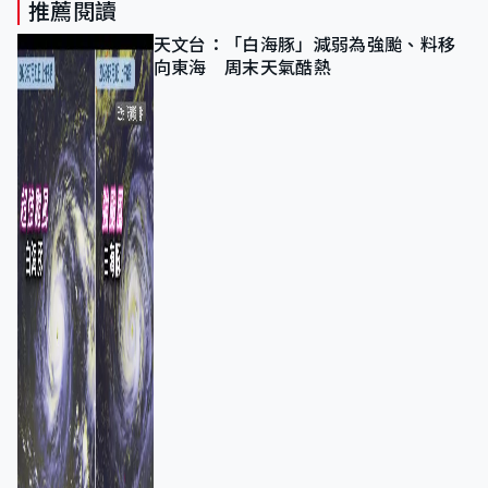
推薦閱讀
天文台：「白海豚」減弱為強颱、料移
向東海 周末天氣酷熱