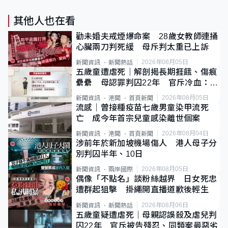
其他人也在看
勸未婚夫戒煙爆命案 28歲女教師連捅
心臟兩刀判死緩 母斥判太重已上訴
2026年08月05日
新聞資訊
新聞熱話
五歲童遭虐死｜解剖揭長期捱餓、傷痕
纍纍 母認罪判囚22年 官斥冷血：同
類案最惡劣
2026年08月05日
新聞資訊
港聞
首頁新聞
流感｜曾接種疫苗七歲男童染甲流死
亡 成今年首宗兒童感染離世個案
2026年08月04日
新聞資訊
港聞
首頁新聞
涉前年於新加坡機場傷人 港人母子分
別判囚半年、10日
2026年08月05日
新聞資訊
兩岸國際
偶像「不點名」談粉絲越界 日女死忠
遭群起狙擊 掛繩開直播道歉後輕生
2026年08月06日
新聞資訊
新聞熱話
五歲童疑遭虐死｜母親認誤殺及虐兒判
囚22年 官斥被告殘忍、同類案最惡劣