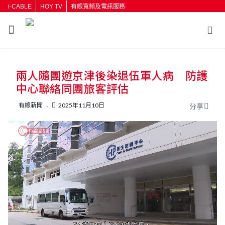
i-CABLE
HOY TV
有線寬頻及電訊服務
返回
兩人隨團遊京津後染退伍軍人病 防護
按輸入鍵開始搜尋
中心聯絡同團旅客評估
有線新聞
2025年11月10日
分享