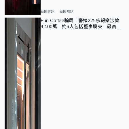
新聞資訊
新聞熱話
Fun Coffee騙局｜警接225宗報案涉款
9,400萬 拘6人包括董事股東 最高金
額一宗涉近千萬