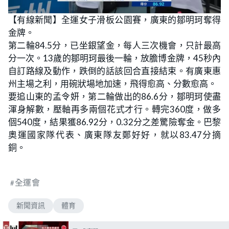
【有線新聞】全運女子滑板公園賽，廣東的鄒明珂奪得
金牌。
第二輪84.5分，已坐銀望金，每人三次機會，只計最高
分一次。13歲的鄒明珂最後一輪，放膽博金牌，45秒內
自訂路線及動作，跌倒的話該回合直接結束。有廣東惠
州主場之利，用碗狀場地加速，飛得愈高、分數愈高。
要追山東的孟令妍，第二輪做出的86.6分，鄒明珂使盡
渾身解數，壓軸再多兩個花式才行。轉完360度，做多
個540度，結果獲86.92分，0.32分之差驚險奪金。巴黎
奧運國家隊代表、廣東隊友鄭好好，就以83.47分摘
銅。
全運會
新聞資訊
體育