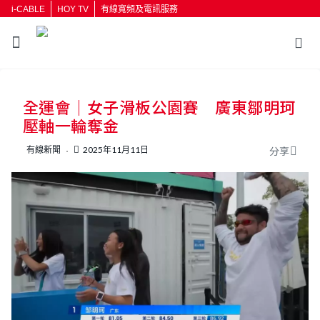
i-CABLE
HOY TV
有線寬頻及電訊服務
返回
全運會｜女子滑板公園賽 廣東鄒明珂
按輸入鍵開始搜尋
壓軸一輪奪金
有線新聞
2025年11月11日
分享