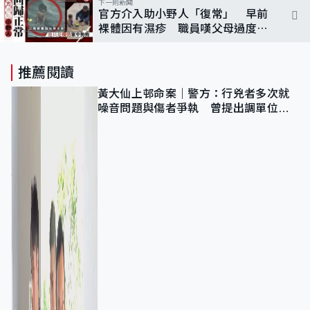
下一則新聞
官方介入助小野人「復常」 早前
裸體因有濕疹 職員嘆父母過度寵
溺 網民反應兩極
推薦閱讀
黃大仙上邨命案｜警方：行兇者多次就
噪音問題與傷者爭執 曾提出調單位已
獲批