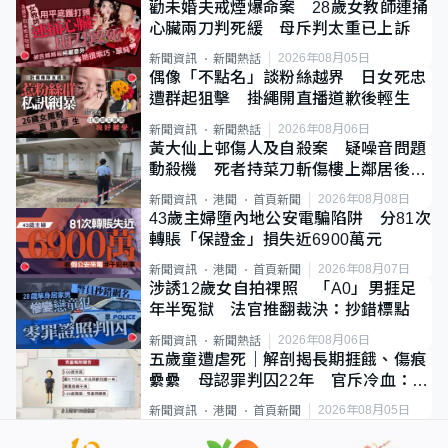
勸未婚夫戒煙爆命案 28歲女教師連捅
心臟兩刀判死緩 母斥判太重已上訴
2026年08月05日
新聞資訊
新聞熱話
偶像「不點名」談粉絲越界 日女死忠
遭群起狙擊 掛繩開直播道歉後輕生
2026年08月06日
新聞資訊
新聞熱話
黃大仙上邨傷人及自殺案 疑噪音問題
動殺機 死者持菜刀斬傷樓上鄰居後墮
斃
2026年08月08日
新聞資訊
港聞
首頁新聞
43歲主婦墮內地公安電騙陷阱 分81次
轉賬「保證金」損失近6900萬元
2026年08月07日
新聞資訊
港聞
首頁新聞
涉誘12歲女自拍祼照 「A0」男捱足
年半冤獄 法官推翻裁決：抄錯標點
2026年08月06日
新聞資訊
新聞熱話
五歲童遭虐死｜解剖揭長期捱餓、傷痕
纍纍 母認罪判囚22年 官斥冷血：同
類案最惡劣
2026年08月05日
新聞資訊
港聞
首頁新聞