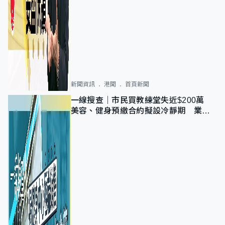
新聞資訊
港聞
首頁新聞
一線搜查｜市民買教練堂失近$200萬
美容、健身預繳合約擬設冷靜期 業界
憂退款計法對商戶不公