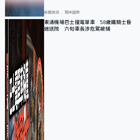
新聞資訊
兩岸國際
東涌機場巴士撞電單車 58歲鐵騎士昏
迷送院 六旬車長涉危駕被捕