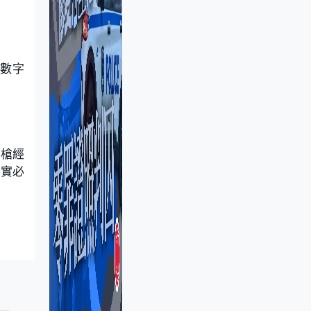
府數字
用槍經
落實必