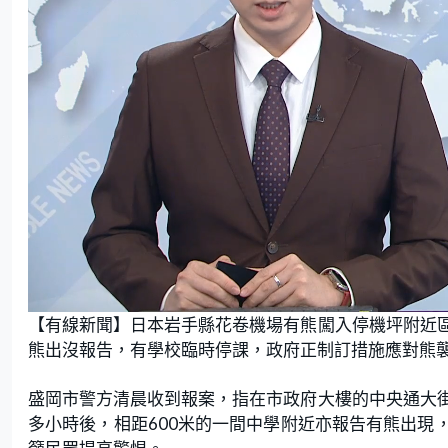
L
U
o
n
【有線新聞】日本岩手縣花卷機場有熊闖入停機坪附近
a
m
d
u
e
t
熊出沒報告，有學校臨時停課，政府正制訂措施應對熊
d
e
:
2
6
.
盛岡市警方清晨收到報案，指在市政府大樓的中央通大
5
5
多小時後，相距600米的一間中學附近亦報告有熊出現
%