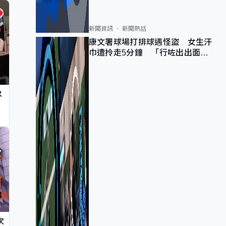
新聞資訊
新聞熱話
康文署球場打排球遇怪盜 女生汗
巾遭拎走5分鐘 「行咗出出面唔
知做乜」
忠
次