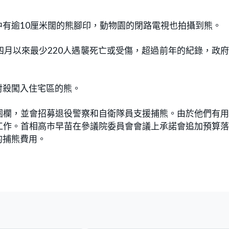
有逾10厘米闊的熊腳印，動物園的閉路電視也拍攝到熊。
月以來最少220人遇襲死亡或受傷，超過前年的紀錄，政
射殺闖入住宅區的熊。
圍欄，並會招募退役警察和自衛隊員支援捕熊。由於他們有
工作。首相高市早苗在參議院委員會會議上承諾會追加預算
的捕熊費用。