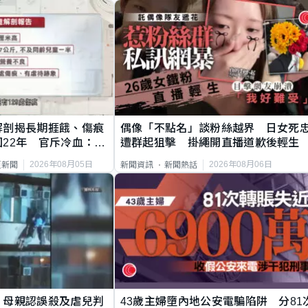
解剖揭長期捱餓、傷痕
偶像「不點名」談粉絲越界 日女死
22年 官斥冷血：同
遭群起狙擊 掛繩開直播道歉後輕生
2026年08月05日
2026年08月06日
頁新聞
新聞資訊
新聞熱話
｜母親認誤殺及虐兒判
43歲主婦墮內地公安電騙陷阱 分81