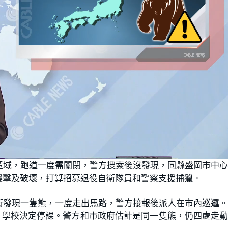
區域，跑道一度需關閉，警方搜索後沒發現，同縣盛岡市中
襲擊及破壞，打算招募退役自衛隊員和警察支援捕獵。
街發現一隻熊，一度走出馬路，警方接報後派人在市內巡邏
，學校決定停課。警方和市政府估計是同一隻熊，仍四處走