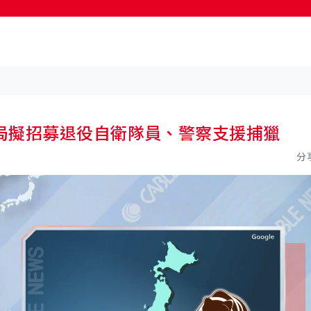
按輸入鍵開始搜尋
局擬招募退役自衛隊員、警察支援捕獵
分