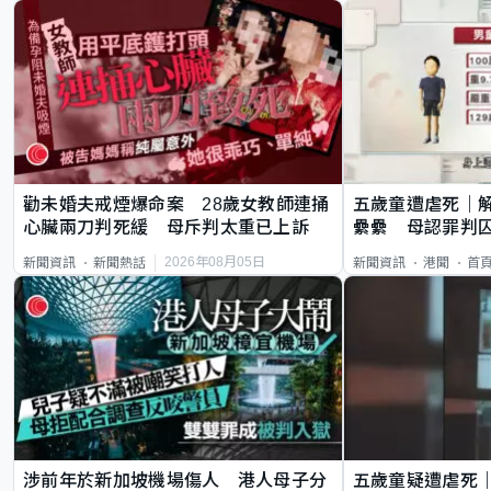
勸未婚夫戒煙爆命案 28歲女教師連捅
五歲童遭虐死｜
心臟兩刀判死緩 母斥判太重已上訴
纍纍 母認罪判囚
類案最惡劣
2026年08月05日
新聞資訊
新聞熱話
新聞資訊
港聞
首
涉前年於新加坡機場傷人 港人母子分
五歲童疑遭虐死