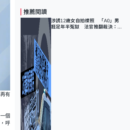
推薦閱讀
涉誘12歲女自拍祼照 「A0」男
捱足年半冤獄 法官推翻裁決：抄
錯標點
心再有
。一個
動，呼