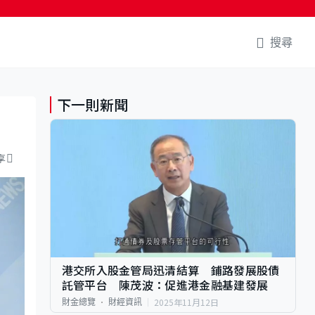
搜尋
下一則新聞
享
港交所入股金管局迅清結算 鋪路發展股債
託管平台 陳茂波：促進港金融基建發展
2025年11月12日
財金總覽
財經資訊