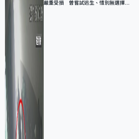
嚴重受損 曾嘗試逃生、惜別無選擇下
棄裝備墮樓