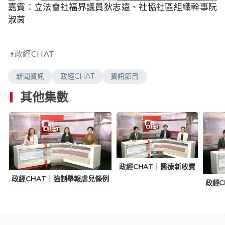
n
嘉賓：立法會社福界議員狄志遠、社協社區組織幹事阮
a
m
d
u
淑茵
e
t
d
e
:
1
.
8
政經CHAT
6
%
新聞資訊
政經CHAT
資訊節目
其他集數
政經CHAT｜醫療新收費
政經CHAT｜強制舉報虐兒條例
政經C
定