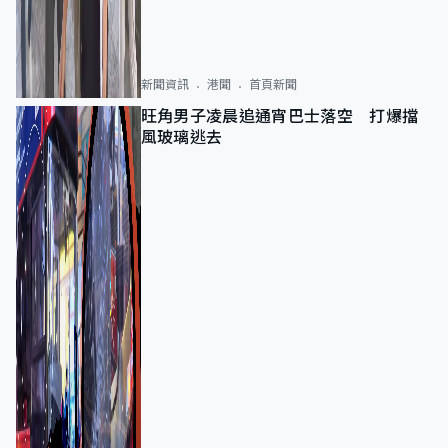
新聞資訊
港聞
首頁新聞
旺角男子凌晨追通宵巴士落空 打爆擋
風玻璃逃去