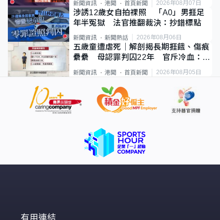
2026年08月07日
新聞資訊
港聞
首頁新聞
涉誘12歲女自拍祼照 「A0」男捱足
年半冤獄 法官推翻裁決：抄錯標點
2026年08月06日
新聞資訊
新聞熱話
五歲童遭虐死｜解剖揭長期捱餓、傷痕
纍纍 母認罪判囚22年 官斥冷血：同
類案最惡劣
2026年08月05日
新聞資訊
港聞
首頁新聞
有用連結