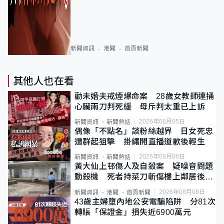
新聞資訊
港聞
首頁新聞
其他人也在看
勸未婚夫戒煙爆命案 28歲女教師連捅
心臟兩刀判死緩 母斥判太重已上訴
2026年08月05日
新聞資訊
新聞熱話
偶像「不點名」談粉絲越界 日女死忠
遭群起狙擊 掛繩開直播道歉後輕生
2026年08月06日
新聞資訊
新聞熱話
黃大仙上邨傷人及自殺案 疑噪音問題
動殺機 死者持菜刀斬傷樓上鄰居後墮
斃
2026年08月08日
新聞資訊
港聞
首頁新聞
43歲主婦墮內地公安電騙陷阱 分81次
轉賬「保證金」損失近6900萬元