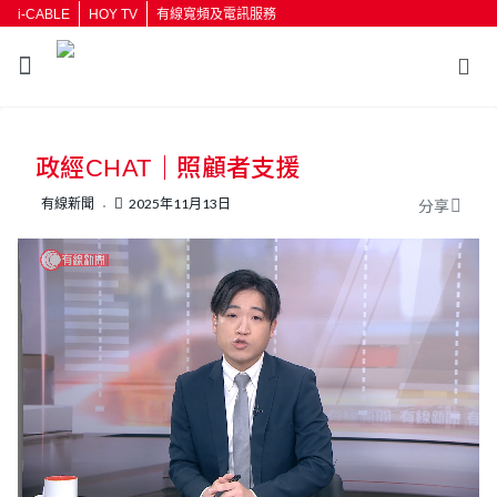
i-CABLE
HOY TV
有線寬頻及電訊服務
返回
政經CHAT｜照顧者支援
按輸入鍵開始搜尋
有線新聞
2025年11月13日
分享
L
U
o