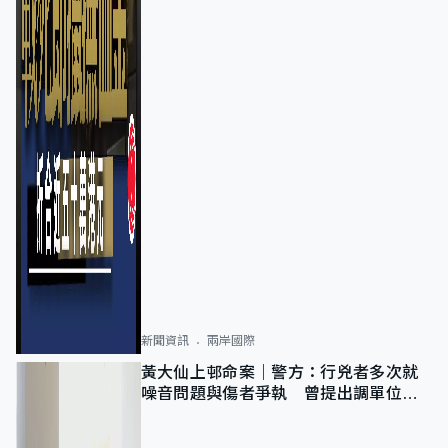
新聞資訊
兩岸國際
黃大仙上邨命案｜警方：行兇者多次就
噪音問題與傷者爭執 曾提出調單位已
獲批