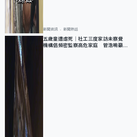
新聞資訊
新聞熱話
五歲童遭虐死｜社工三度家訪未察覺
機構倡頻密監察高危家庭 管浩鳴籲加
強跨部門協作