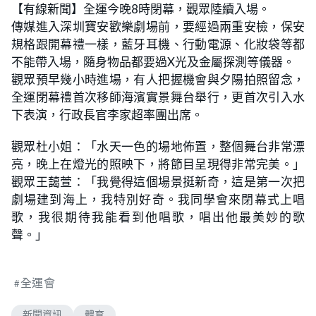
【有線新聞】全運今晚8時閉幕，觀眾陸續入場。
傳媒進入深圳寶安歡樂劇場前，要經過兩重安檢，保安
規格跟開幕禮一樣，藍牙耳機、行動電源、化妝袋等都
不能帶入場，隨身物品都要過X光及金屬探測等儀器。
觀眾預早幾小時進場，有人把握機會與夕陽拍照留念，
全運閉幕禮首次移師海濱實景舞台舉行，更首次引入水
下表演，行政長官李家超率團出席。
觀眾杜小姐：「水天一色的場地佈置，整個舞台非常漂
亮，晚上在燈光的照映下，將節目呈現得非常完美。」
觀眾王藹萱：「我覺得這個場景挺新奇，這是第一次把
劇場建到海上，我特別好奇。我同學會來閉幕式上唱
歌，我很期待我能看到他唱歌，唱出他最美妙的歌
聲。」
全運會
新聞資訊
體育