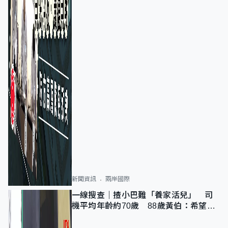
新聞資訊
兩岸國際
一線搜查｜揸小巴難「養家活兒」 司
機平均年齡約70歲 88歲黃伯：希望一
直揸落去