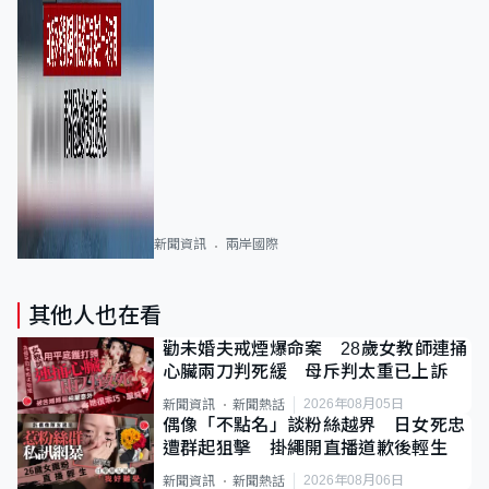
新聞資訊
兩岸國際
其他人也在看
勸未婚夫戒煙爆命案 28歲女教師連捅
心臟兩刀判死緩 母斥判太重已上訴
2026年08月05日
新聞資訊
新聞熱話
偶像「不點名」談粉絲越界 日女死忠
遭群起狙擊 掛繩開直播道歉後輕生
2026年08月06日
新聞資訊
新聞熱話