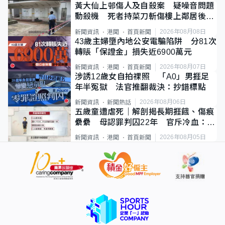
黃大仙上邨傷人及自殺案 疑噪音問題
動殺機 死者持菜刀斬傷樓上鄰居後墮
斃
2026年08月08日
新聞資訊
港聞
首頁新聞
43歲主婦墮內地公安電騙陷阱 分81次
轉賬「保證金」損失近6900萬元
2026年08月07日
新聞資訊
港聞
首頁新聞
涉誘12歲女自拍祼照 「A0」男捱足
年半冤獄 法官推翻裁決：抄錯標點
2026年08月06日
新聞資訊
新聞熱話
五歲童遭虐死｜解剖揭長期捱餓、傷痕
纍纍 母認罪判囚22年 官斥冷血：同
類案最惡劣
2026年08月05日
新聞資訊
港聞
首頁新聞