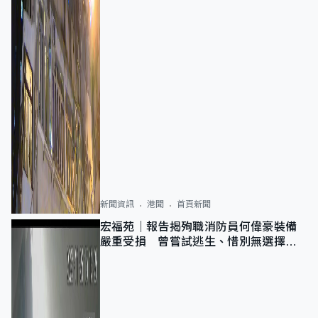
新聞資訊
港聞
首頁新聞
宏福苑｜報告揭殉職消防員何偉豪裝備
嚴重受損 曾嘗試逃生、惜別無選擇下
棄裝備墮樓