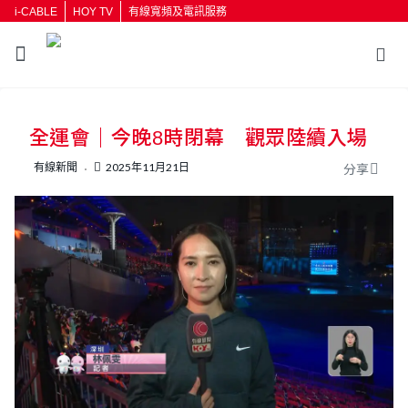
i-CABLE
HOY TV
有線寬頻及電訊服務
返回
全運會｜今晚8時閉幕 觀眾陸續入場
按輸入鍵開始搜尋
有線新聞
2025年11月21日
分享