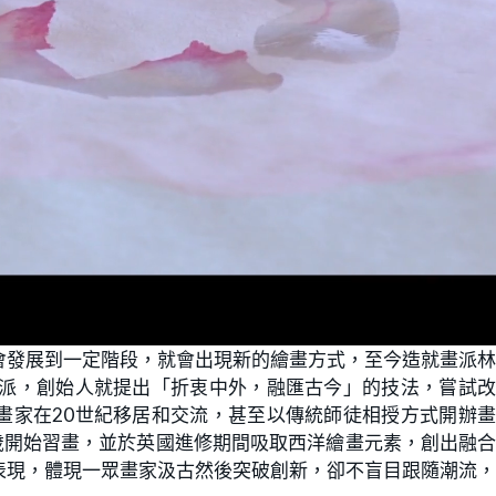
會發展到一定階段，就會出現新的繪畫方式，至今造就畫派
畫派，創始人就提出「折衷中外，融匯古今」的技法，嘗試
畫家在20世紀移居和交流，甚至以傳統師徒相授方式開辦
歲開始習畫，並於英國進修期間吸取西洋繪畫元素，創出融
表現，體現一眾畫家汲古然後突破創新，卻不盲目跟隨潮流