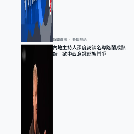
新聞資訊
新聞熱話
內地主持人深度訪談名導路蘭成熱
話 掀中西意識形態鬥爭