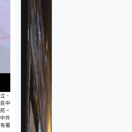
林立、
改良中
畫苑。
合中外
，有著