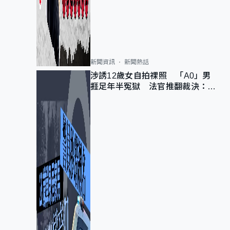
新聞資訊
新聞熱話
涉誘12歲女自拍祼照 「A0」男
捱足年半冤獄 法官推翻裁決：抄
錯標點