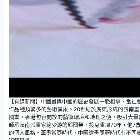
L
U
o
n
【有線新聞】中國畫與中國的歷史發展一脈相承，當社
a
m
d
u
e
t
作品種類繁多的藝術景象。20世紀於廣東形成的嶺南
d
e
:
國畫。香港包容開放的藝術環境和地理之便，吸引大量
1
.
8
師承嶺南派畫家鮑少游的鄧國榮，投身畫壇70年，他7
4
%
的個人風格。筆墨當隨時代，中國繪畫隨著時代有不同