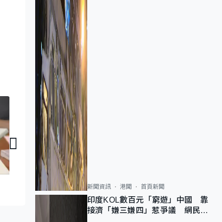
家國天下｜絲國織品
家國天下｜藝術的
新聞資訊
港聞
首頁新聞
印度KOL數百元「窮遊」中國 靠
接濟「嫌三嫌四」惹爭議 網民：
不歡迎劣質旅客