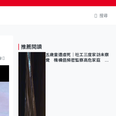
搜尋
推薦閱讀
五歲童遭虐死｜社工三度家訪未察
享
覺 機構倡頻密監察高危家庭 管
浩鳴籲加強跨部門協作