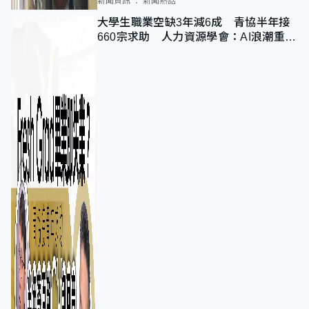
新聞資訊
新聞熱話
大學生職業空缺3年減6成 青協半年接
660宗求助 人力資源學會：AI浪潮重整
職位需求