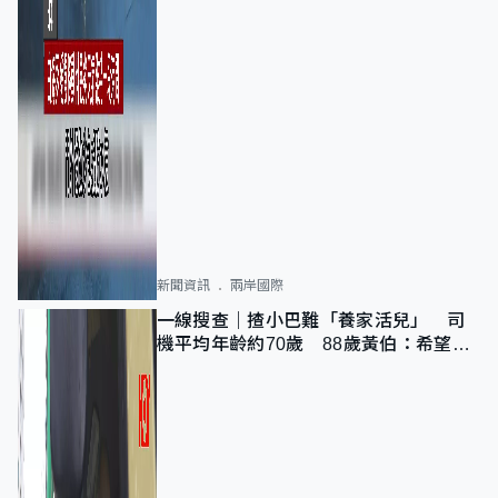
新聞資訊
兩岸國際
一線搜查｜揸小巴難「養家活兒」 司
機平均年齡約70歲 88歲黃伯：希望一
直揸落去