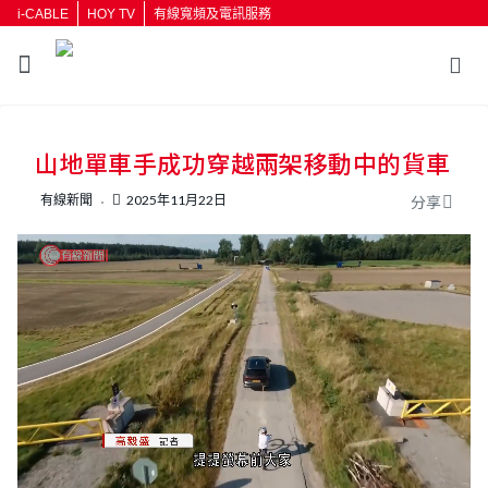
i-CABLE
HOY TV
有線寬頻及電訊服務
返回
山地單車手成功穿越兩架移動中的貨車
按輸入鍵開始搜尋
有線新聞
2025年11月22日
分享
L
U
o