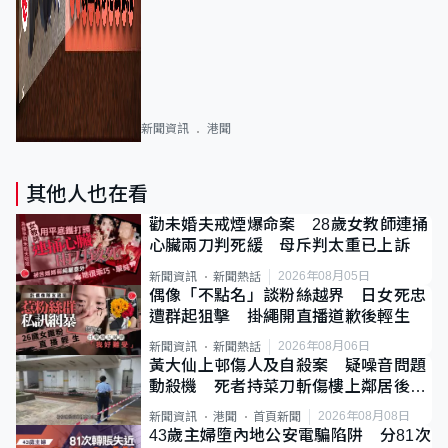
新聞資訊
港聞
其他人也在看
勸未婚夫戒煙爆命案 28歲女教師連捅
心臟兩刀判死緩 母斥判太重已上訴
2026年08月05日
新聞資訊
新聞熱話
偶像「不點名」談粉絲越界 日女死忠
遭群起狙擊 掛繩開直播道歉後輕生
2026年08月06日
新聞資訊
新聞熱話
黃大仙上邨傷人及自殺案 疑噪音問題
動殺機 死者持菜刀斬傷樓上鄰居後墮
斃
2026年08月08日
新聞資訊
港聞
首頁新聞
43歲主婦墮內地公安電騙陷阱 分81次