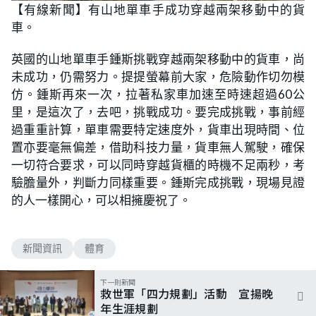
n
【有線新聞】有山地單車手成功穿越兩架移動中的貨
a
m
d
u
車。
e
t
d
e
:
4
英國的山地單車手鍾斯挑戰穿越兩架移動中的貨車，尚
5
.
未成功，仍需努力。提提螢幕前大家，危險動作切勿模
0
0
仿。鍾斯再來一次，拉著私家車加速至時速超過60公
%
里，是這次了，去吧，挑戰成功。要完成挑戰，事前經
過重重計算，單車需要特定速度外，貨車出現時間、位
置亦要毫無偏差，借助科技力量，貨車無人駕駛，確保
一切符合要求，可以同時穿越貨櫃的時機不足兩秒，考
驗膽量外，判斷力同樣重要。鍾斯完成挑戰，現場見證
的人一樣開心，可以相擁慶祝了。
新聞資訊
體育
下一則新聞
救世軍「四力規劃」活動 宣揚晚
年生涯規劃