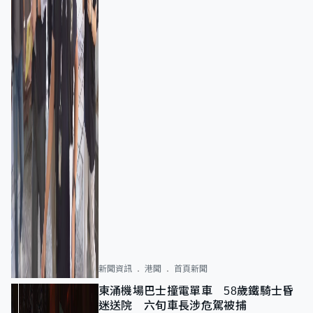
新聞資訊
港聞
首頁新聞
東涌機場巴士撞電單車 58歲鐵騎士昏
迷送院 六旬車長涉危駕被捕