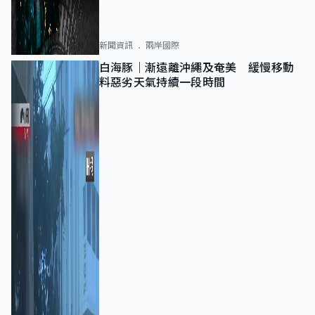
新聞資訊
兩岸國際
白海豚｜漸遠離沖繩及奄美 緩慢移動
料惡劣天氣持續一段時間