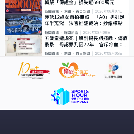
轉賬「保證金」損失近6900萬元
2026年08月07日
新聞資訊
港聞
首頁新聞
涉誘12歲女自拍祼照 「A0」男捱足
年半冤獄 法官推翻裁決：抄錯標點
2026年08月06日
新聞資訊
新聞熱話
五歲童遭虐死｜解剖揭長期捱餓、傷痕
纍纍 母認罪判囚22年 官斥冷血：同
類案最惡劣
2026年08月05日
新聞資訊
港聞
首頁新聞