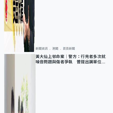
新聞資訊
港聞
首頁新聞
黃大仙上邨命案｜警方：行兇者多次就
噪音問題與傷者爭執 曾提出調單位已
獲批