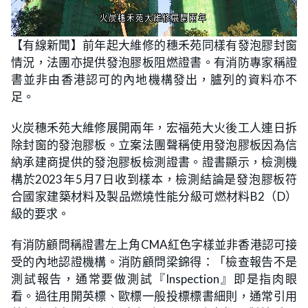
L
U
o
n
【有線新聞】前年起大維修的穗禾苑同樣有發泡膠封窗
a
m
d
u
情況，法團亦提供發泡膠板阻燃證書。有消防專家稱證
e
t
d
e
:
書並非由香港認可的內地機構發出，臚列的資料亦不
2
0
足。
.
0
0
火炭穗禾苑大維修展開兩年，宏福苑大火後工人連日拆
%
除封窗的發泡膠板。立案法團聲稱使用發泡膠板因為信
納承建商提供的發泡膠板檢測證書。證書顯示，檢測機
構於2023年5月7日收到樣本，檢測結論是發泡膠板符
合國家建築材料及製品燃燒性能分級可燃材料B2（D）
級的要求。
有消防顧問稱證書左上角CMA紅色字樣並非香港認可接
受的內地認證機構。消防顧問梁錦得：「檢查報告不是
測試報告，通常要做測試『Inspection』即是指肉眼
看。過往用開英標、歐標一般投標標書細則，通常引用