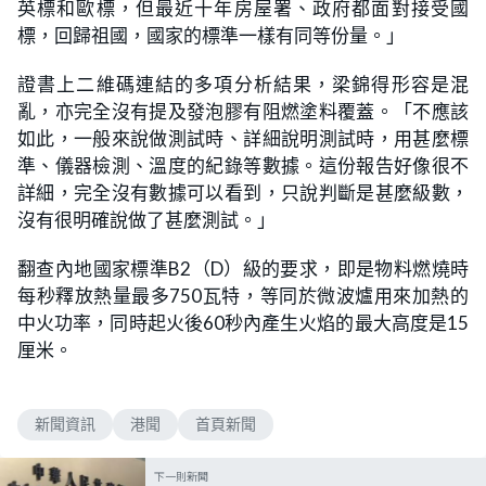
英標和歐標，但最近十年房屋署、政府都面對接受國
標，回歸祖國，國家的標準一樣有同等份量。」
證書上二維碼連結的多項分析結果，梁錦得形容是混
亂，亦完全沒有提及發泡膠有阻燃塗料覆蓋。「不應該
如此，一般來說做測試時、詳細說明測試時，用甚麼標
準、儀器檢測、溫度的紀錄等數據。這份報告好像很不
詳細，完全沒有數據可以看到，只說判斷是甚麼級數，
沒有很明確說做了甚麼測試。」
翻查內地國家標準B2（D）級的要求，即是物料燃燒時
每秒釋放熱量最多750瓦特，等同於微波爐用來加熱的
中火功率，同時起火後60秒內產生火焰的最大高度是15
厘米。
新聞資訊
港聞
首頁新聞
下一則新聞