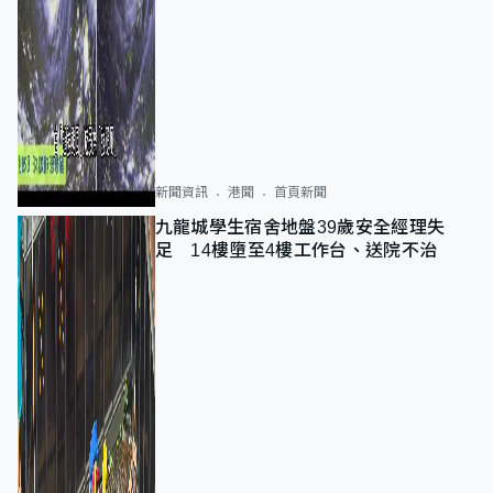
新聞資訊
港聞
首頁新聞
九龍城學生宿舍地盤39歲安全經理失
足 14樓墮至4樓工作台、送院不治