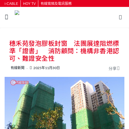
i-CABLE
HOY TV
有線寬頻及電訊服務
返回
穗禾苑發泡膠板封窗 法團展達阻燃標
按輸入鍵開始搜尋
準「證書」 消防顧問：機構非香港認
可、難證安全性
有線新聞
2025年11月30日
分享