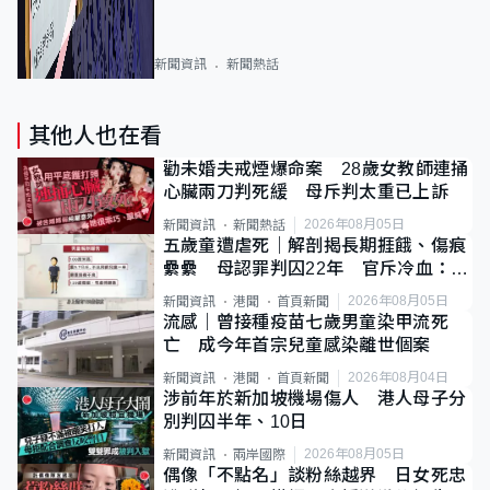
新聞資訊
新聞熱話
其他人也在看
勸未婚夫戒煙爆命案 28歲女教師連捅
心臟兩刀判死緩 母斥判太重已上訴
2026年08月05日
新聞資訊
新聞熱話
五歲童遭虐死｜解剖揭長期捱餓、傷痕
纍纍 母認罪判囚22年 官斥冷血：同
類案最惡劣
2026年08月05日
新聞資訊
港聞
首頁新聞
流感｜曾接種疫苗七歲男童染甲流死
亡 成今年首宗兒童感染離世個案
2026年08月04日
新聞資訊
港聞
首頁新聞
涉前年於新加坡機場傷人 港人母子分
別判囚半年、10日
2026年08月05日
新聞資訊
兩岸國際
偶像「不點名」談粉絲越界 日女死忠