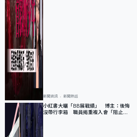
新聞資訊
新聞熱話
小紅書大曬「BB展戰績」 博主：後悔
沒帶行李箱 職員揭重複入會「阻止唔
到」