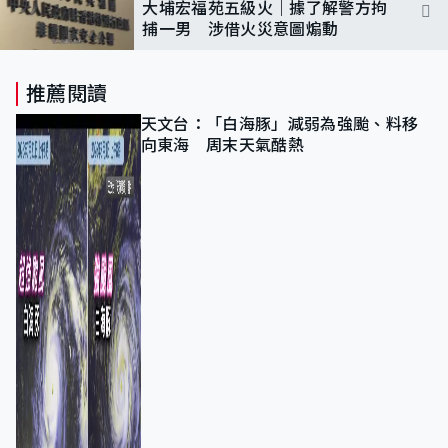
大埔宏福苑五級火｜據了解警方拘
捕一男 涉借火災意圖煽動
推薦閱讀
天文台：「白海豚」減弱為強颱、料移
向東海 周末天氣酷熱