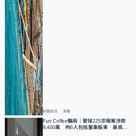
新聞資訊
港聞
Fun Coffee騙局｜警接225宗報案涉款
9,400萬 拘6人包括董事股東 最高金
額一宗涉近千萬