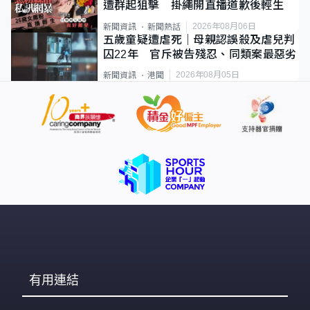
遭群起狙擊 掛繩開直播道歉後輕生
2026年08月06日
新聞資訊
新聞熱話
五歲童疑遭虐死｜母親認誤殺及虐兒判
囚22年 官斥被告殘忍、同類案最惡劣
2026年08月05日
新聞資訊
港聞
有用連結