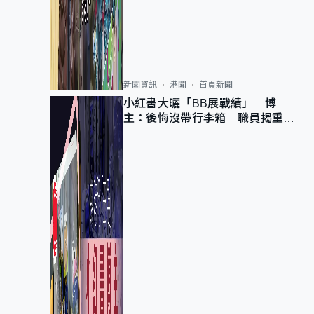
新聞資訊
港聞
首頁新聞
小紅書大曬「BB展戰績」 博
主：後悔沒帶行李箱 職員揭重複
入會「阻止唔到」