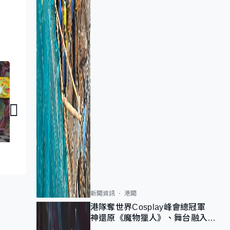
家國天下｜筆墨當隨時代
家國天下｜傳承客
新聞資訊
港聞
港隊奪世界Cosplay峰會總冠軍
神還原《魔物獵人》、舞台融入獅
子山 參賽者：讓大家認識香港