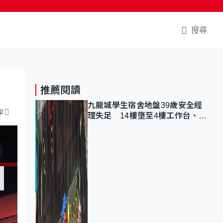
搜尋
推薦閱讀
九龍城學生宿舍地盤39歲安全經
享
理失足 14樓墮至4樓工作台、送
院不治