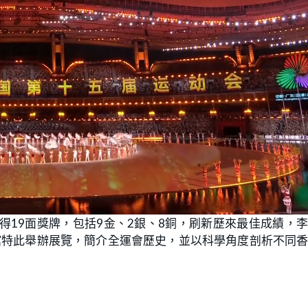
得19面獎牌，包括9金、2銀、8銅，刷新歷來最佳成績，
館特此舉辦展覽，簡介全運會歷史，並以科學角度剖析不同