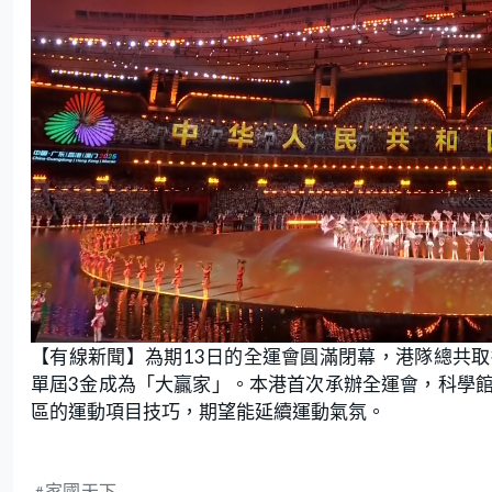
L
U
o
n
【有線新聞】為期13日的全運會圓滿閉幕，港隊總共取
a
m
d
u
e
t
單屆3金成為「大贏家」。本港首次承辦全運會，科學
d
e
:
區的運動項目技巧，期望能延續運動氣氛。
1
.
9
3
%
家國天下