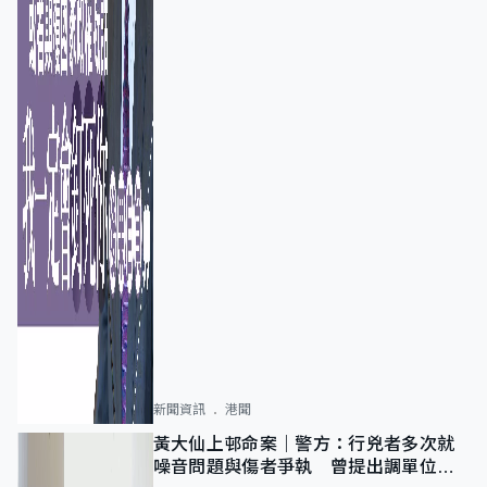
新聞資訊
港聞
黃大仙上邨命案｜警方：行兇者多次就
噪音問題與傷者爭執 曾提出調單位已