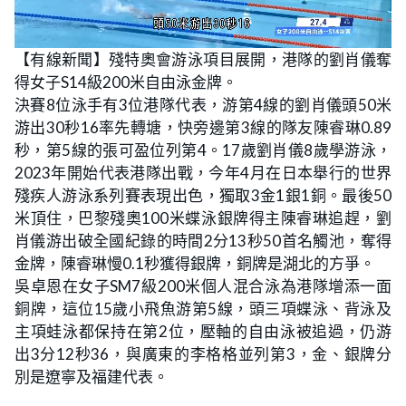
L
U
o
n
【有線新聞】殘特奧會游泳項目展開，港隊的劉肖儀奪
a
m
d
u
得女子S14級200米自由泳金牌。
e
t
d
e
:
決賽8位泳手有3位港隊代表，游第4線的劉肖儀頭50米
3
5
游出30秒16率先轉塘，快旁邊第3線的隊友陳睿琳0.89
.
5
秒，第5線的張可盈位列第4。17歲劉肖儀8歲學游泳，
3
%
2023年開始代表港隊出戰，今年4月在日本舉行的世界
殘疾人游泳系列賽表現出色，獨取3金1銀1銅。最後50
米頂住，巴黎殘奧100米蝶泳銀牌得主陳睿琳追趕，劉
肖儀游出破全國紀錄的時間2分13秒50首名觸池，奪得
金牌，陳睿琳慢0.1秒獲得銀牌，銅牌是湖北的方爭。
吳卓恩在女子SM7級200米個人混合泳為港隊增添一面
銅牌，這位15歲小飛魚游第5線，頭三項蝶泳、背泳及
主項蛙泳都保持在第2位，壓軸的自由泳被追過，仍游
出3分12秒36，與廣東的李格格並列第3，金、銀牌分
別是遼寧及福建代表。