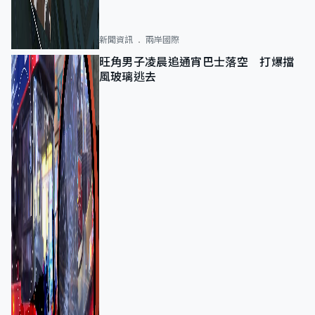
新聞資訊
兩岸國際
旺角男子凌晨追通宵巴士落空 打爆擋
風玻璃逃去