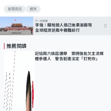
新聞資訊
體育
下一則新聞
李強：關稅損人損己後果漸顯現
全球經濟逆風中艱難前行
推薦閱讀
記協周六換屆選舉 鄧炳強批欠主流媒
體參選人 警告若違法定「釘死你」