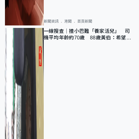
新聞資訊
港聞
首頁新聞
一線搜查｜揸小巴難「養家活兒」 司
機平均年齡約70歲 88歲黃伯：希望一
直揸落去