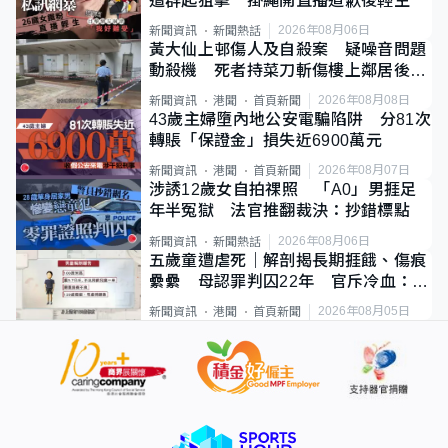
遭群起狙擊 掛繩開直播道歉後輕生
2026年08月06日
新聞資訊
新聞熱話
黃大仙上邨傷人及自殺案 疑噪音問題
動殺機 死者持菜刀斬傷樓上鄰居後墮
斃
2026年08月08日
新聞資訊
港聞
首頁新聞
43歲主婦墮內地公安電騙陷阱 分81次
轉賬「保證金」損失近6900萬元
2026年08月07日
新聞資訊
港聞
首頁新聞
涉誘12歲女自拍祼照 「A0」男捱足
年半冤獄 法官推翻裁決：抄錯標點
2026年08月06日
新聞資訊
新聞熱話
五歲童遭虐死｜解剖揭長期捱餓、傷痕
纍纍 母認罪判囚22年 官斥冷血：同
類案最惡劣
2026年08月05日
新聞資訊
港聞
首頁新聞