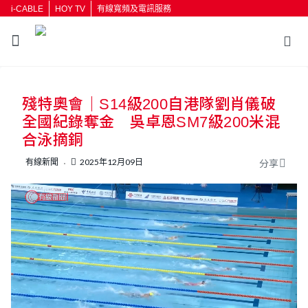
i-CABLE
HOY TV
有線寬頻及電訊服務
殘特奧會｜S14級200自港隊劉肖儀破
全國紀錄奪金 吳卓恩SM7級200米混
合泳摘銅
有線新聞
2025年12月09日
分享