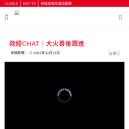
i-CABLE
HOY TV
有線寬頻及電訊服務
政經CHAT｜大火善後跟進
有線新聞
2025年12月11日
分享
V
i
d
e
o
P
l
a
y
e
r
i
L
U
s
o
l