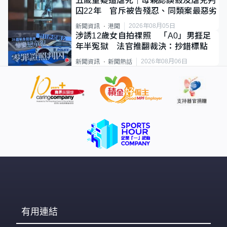
五歲童疑遭虐死｜母親認誤殺及虐兒判
囚22年 官斥被告殘忍、同類案最惡劣
2026年08月05日
新聞資訊
港聞
涉誘12歲女自拍祼照 「A0」男捱足
年半冤獄 法官推翻裁決：抄錯標點
2026年08月06日
新聞資訊
新聞熱話
有用連結