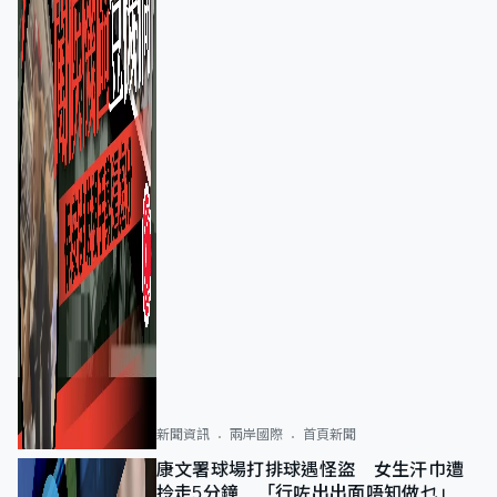
新聞資訊
兩岸國際
首頁新聞
康文署球場打排球遇怪盜 女生汗巾遭
拎走5分鐘 「行咗出出面唔知做乜」