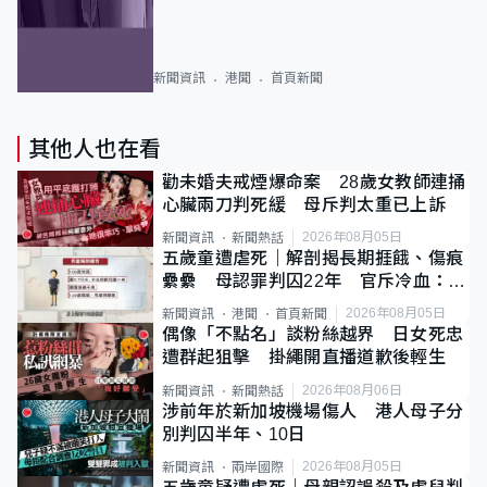
新聞資訊
港聞
首頁新聞
其他人也在看
勸未婚夫戒煙爆命案 28歲女教師連捅
心臟兩刀判死緩 母斥判太重已上訴
2026年08月05日
新聞資訊
新聞熱話
五歲童遭虐死｜解剖揭長期捱餓、傷痕
纍纍 母認罪判囚22年 官斥冷血：同
類案最惡劣
2026年08月05日
新聞資訊
港聞
首頁新聞
偶像「不點名」談粉絲越界 日女死忠
遭群起狙擊 掛繩開直播道歉後輕生
2026年08月06日
新聞資訊
新聞熱話
涉前年於新加坡機場傷人 港人母子分
別判囚半年、10日
2026年08月05日
新聞資訊
兩岸國際