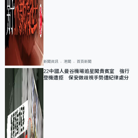
新聞資訊
港聞
首頁新聞
22中國人曼谷機場追星闖貴賓室 強行
登機遭拒 保安做歧視手勢遭紀律處分