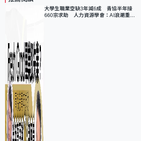
大學生職業空缺3年減6成 青協半年接
660宗求助 人力資源學會：AI浪潮重整
職位需求