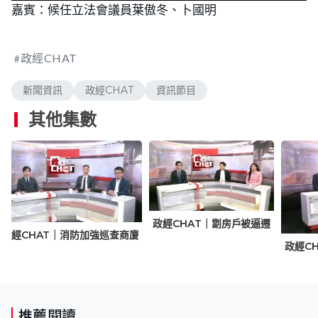
n
嘉賓：候任立法會議員葉傲冬、卜國明
o
a
m
a
d
u
d
e
t
i
d
e
n
:
g
.
0
政經CHAT
%
新聞資訊
政經CHAT
資訊節目
其他集數
政經CHAT｜劏房戶被逼遷
政經CHAT｜消防加強巡查商廈
政經C
推薦閱讀