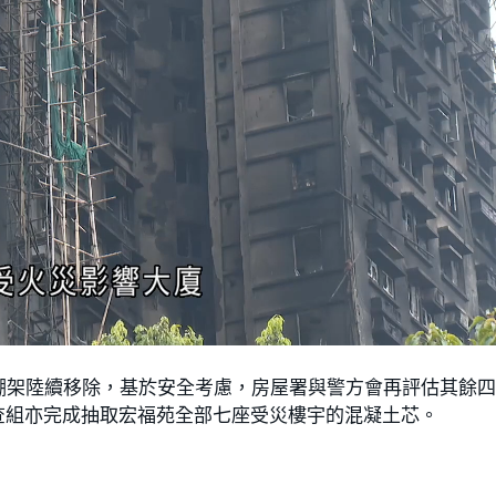
棚架陸續移除，基於安全考慮，房屋署與警方會再評估其餘
查組亦完成抽取宏福苑全部七座受災樓宇的混凝土芯。