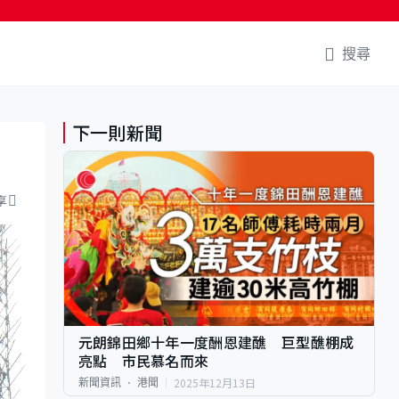
搜尋
下一則新聞
享
元朗錦田鄉十年一度酬恩建醮 巨型醮棚成
亮點 市民慕名而來
2025年12月13日
新聞資訊
港聞