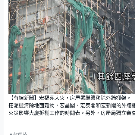
L
U
o
n
【有線新聞】宏福苑大火，房屋署繼續移除外牆棚架。
a
m
d
u
e
t
挖泥機清除地面雜物，宏昌閣、宏泰閣和宏新閣的外牆
d
e
:
火災影響大廈拆棚工作的時間表。另外，房屋局獨立審
8
5
.
7
1
%
宏福苑