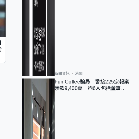
判
劣
新聞資訊
港聞
Fun Coffee騙局｜警接225宗報案
涉款9,400萬 拘6人包括董事股
東 最高金額一宗涉近千萬