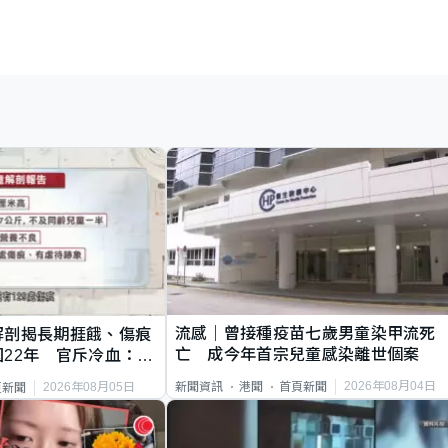
流感｜曾接種疫苗七歲男童染甲流死
解剖揭長期捱餓、傷痕
亡 成今年首宗兒童感染離世個案
22年 官斥冷血：同
2026年08月04日
新聞資訊
港聞
首頁新聞
2026年08月05日
頁新聞