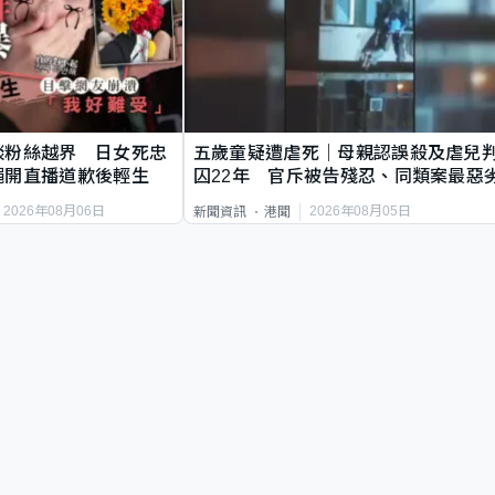
談粉絲越界 日女死忠
五歲童疑遭虐死｜母親認誤殺及虐兒
繩開直播道歉後輕生
囚22年 官斥被告殘忍、同類案最惡
2026年08月06日
2026年08月05日
新聞資訊
港聞