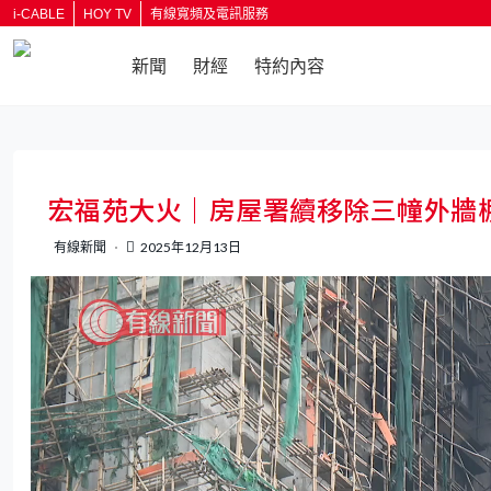
i-CABLE
HOY TV
有線寬頻及電訊服務
新聞
財經
特約內容
返回
宏福苑大火｜房屋署續移除三幢外牆
有線新聞
2025年12月13日