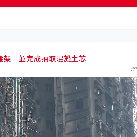
按輸入鍵開始搜尋
棚架 並完成抽取混凝土芯
分