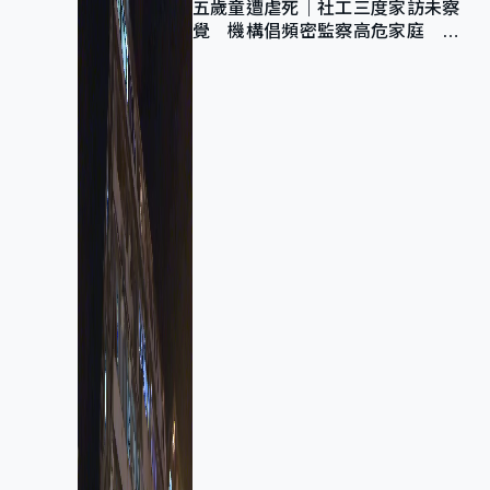
五歲童遭虐死｜社工三度家訪未察
覺 機構倡頻密監察高危家庭 管
浩鳴籲加強跨部門協作