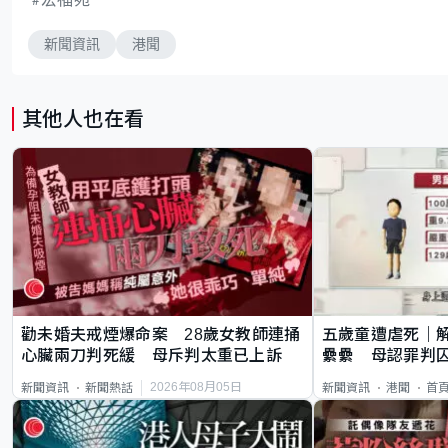
新聞資訊
港聞
其他人也在看
勸未婚夫戒煙爆命案 28歲女教師連捅
五歲童遭虐死｜
心臟兩刀判死緩 母斥判太重已上訴
纍纍 母認罪判囚
類案最惡劣
2026年08月05日
新聞資訊
新聞熱話
新聞資訊
港聞
首