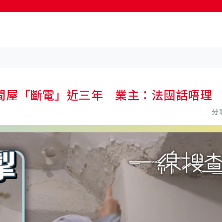
按輸入鍵開始搜尋
間屋「斷電」近三年 業主：法團話唔理
分