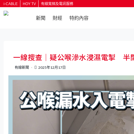
i-CABLE
HOY TV
有線寬頻及電訊服務
新聞
財經
特約內容
返回
一線搜查｜疑公喉滲水浸濕電掣 半
有線新聞
2025年12月17日