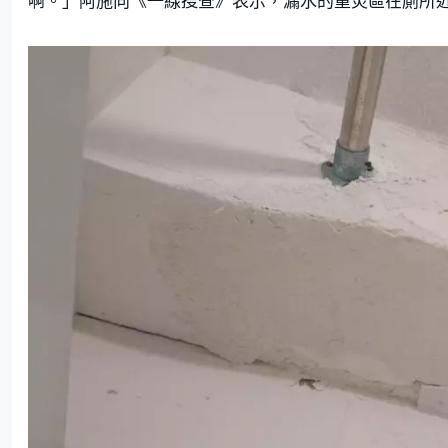
啊。」阿施向《一線搜查》表示，漏水的重災區在廁所