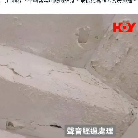
近門口橫樑，不斷蔓延出廳的牆身，最後更濕到去廚房那邊。