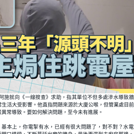
阿施就向《一線搜查》求助，指其單位不但多處滲水導致牆
常生活大受影響。他直指問題來源於大廈公喉，但管業處目
駁異常導致。要如何解決問題，至今未有進展。
。基本上，你電掣有水，已經有很大問題了，對不對？水電