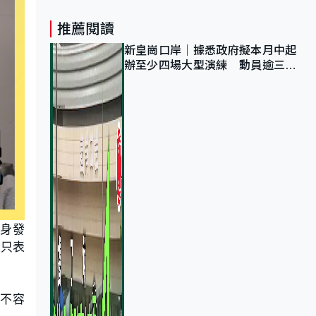
推薦閱讀
新皇崗口岸｜據悉政府擬本月中起
辦至少四場大型演練 動員逾三萬
公務員人次測試
身發
前只表
不容