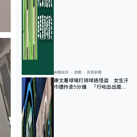
新聞資訊
港聞
首頁新聞
康文署球場打排球遇怪盜 女生汗
巾遭拎走5分鐘 「行咗出出面唔
知做乜」