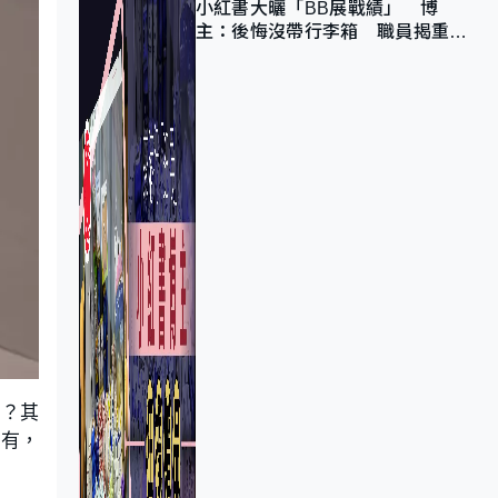
小紅書大曬「BB展戰績」 博
主：後悔沒帶行李箱 職員揭重複
入會「阻止唔到」
呢？其
還有，