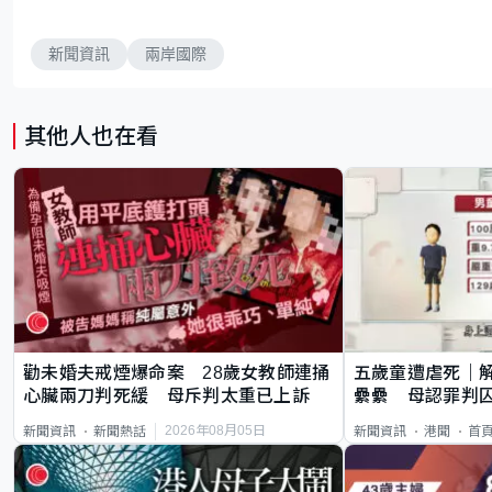
新聞資訊
兩岸國際
其他人也在看
勸未婚夫戒煙爆命案 28歲女教師連捅
五歲童遭虐死｜
心臟兩刀判死緩 母斥判太重已上訴
纍纍 母認罪判囚
類案最惡劣
2026年08月05日
新聞資訊
新聞熱話
新聞資訊
港聞
首