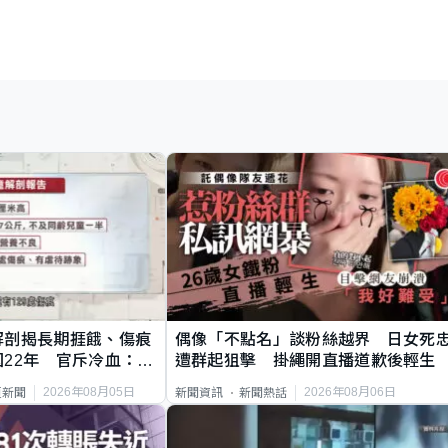
解剖揭長期捱餓、傷痕
偶像「不點名」談粉絲越界 日女死
22年 官斥冷血：同
遭群起狙擊 掛繩開直播道歉後輕生
2026年08月05日
2026年08月06日
頁新聞
新聞資訊
新聞熱話