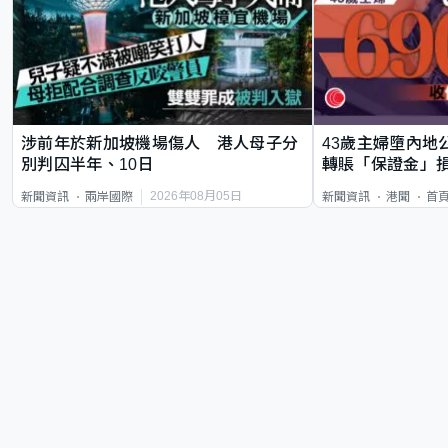
涉前年於新加坡機場傷人 港人母子分
43歲主婦墮內地
別判囚半年、10日
轉賬「保證金」損
2026年08月05日
新聞資訊
兩岸國際
新聞資訊
港聞
首