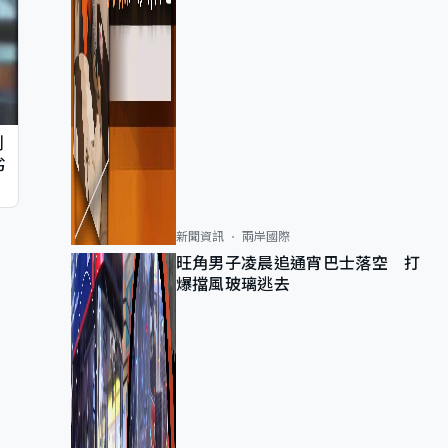
判
劣
新聞資訊
兩岸國際
旺角男子凌晨追通宵巴士落空 打
爆擋風玻璃逃去