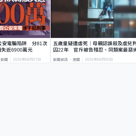
公安電騙陷阱 分81次
五歲童疑遭虐死｜母親認誤殺及虐兒
失近6900萬元
囚22年 官斥被告殘忍、同類案最惡
2026年08月07日
2026年08月05日
頁新聞
新聞資訊
港聞