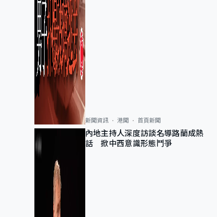
新聞資訊
港聞
首頁新聞
內地主持人深度訪談名導路蘭成熱
話 掀中西意識形態鬥爭