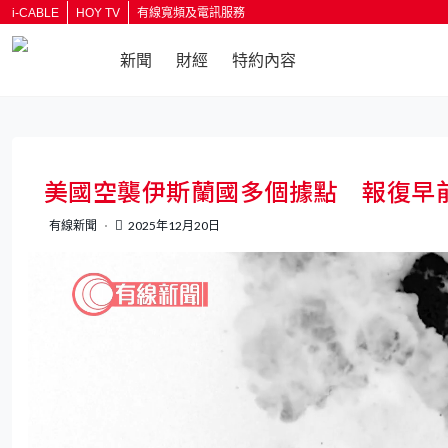
i-CABLE
HOY TV
有線寬頻及電訊服務
新聞
財經
特約內容
返回
美國空襲伊斯蘭國多個據點 報復早
有線新聞
2025年12月20日