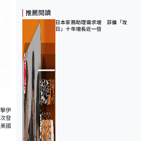
推薦閱讀
日本家務助理需求增 菲傭「攻
日」十年增長近一倍
打擊伊
今次發
是美國