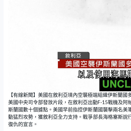
L
U
o
n
【有線新聞】美國在敘利亞境內空襲極端組織伊斯蘭國
a
m
d
u
e
t
美國中央司令部發放片段，在敘利亞出動F-15戰機及
d
e
:
斯蘭國數十個據點。美國早前指控伊斯蘭國襲擊兩名美
6
5
.
動猛烈攻勢，獲敘利亞全力支持。戰爭部長海格塞斯說
2
2
復仇的宣言。
%