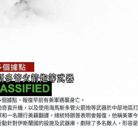
多個據點，報復早前有美軍遇襲身亡。
阿帕奇直升機，以及使用海馬斯多管火箭炮等武器於中部地區
軍和一名隨行美籍翻譯，總統特朗普表明會報復，他稱美軍
行動針對伊斯蘭國的設施及武器庫，剷除了多名敵人，形容