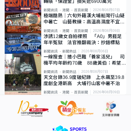
轉賬「保證金」損失近6900萬元
2026年08月07日
新聞資訊
港聞
首頁新聞
極端酷熱｜六旬外籍漢大埔船灣行山疑
中暑亡 山藝教練：高溫高濕度不宜遠
足
2026年08月09日
新聞資訊
港聞
首頁新聞
涉誘12歲女自拍祼照 「A0」男捱足
年半冤獄 法官推翻裁決：抄錯標點
2026年08月06日
新聞資訊
新聞熱話
一線搜查｜揸小巴難「養家活兒」 司
機平均年齡約70歲 88歲黃伯：希望一
直揸落去
2026年08月07日
新聞資訊
新聞熱話
天文台錄36.9度破紀錄 上水飆至39.8
度創全港新高 大埔行山客中暑不治
2026年08月09日
新聞資訊
港聞
首頁新聞