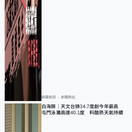
新聞資訊
新聞熱話
白海豚｜天文台錄34.7度創今年最高
屯門泳灘高達40.1度 料酷熱天氣持續