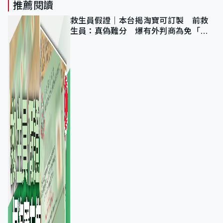
推薦閱讀
救生員假證｜本台揭淘寶可訂製 前救
生員：真偽難分 爆有外判商為免「封
池」沒做足檢查