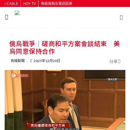
i-CABLE
HOY TV
有線寬頻及電訊服務
返回
俄烏戰爭｜磋商和平方案會談結束 美
按輸入鍵開始搜尋
烏同意保持合作
有線新聞
2025年12月20日
分享