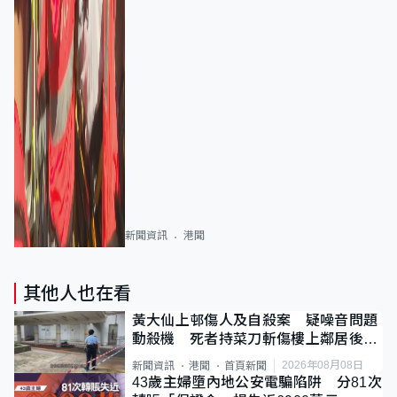
新聞資訊
港聞
其他人也在看
黃大仙上邨傷人及自殺案 疑噪音問題
動殺機 死者持菜刀斬傷樓上鄰居後墮
斃
2026年08月08日
新聞資訊
港聞
首頁新聞
43歲主婦墮內地公安電騙陷阱 分81次