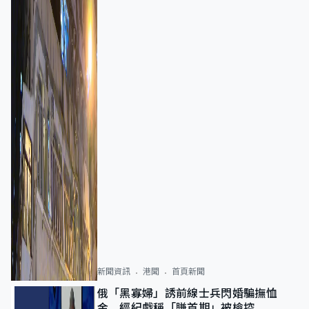
新聞資訊
港聞
首頁新聞
俄「黑寡婦」誘前線士兵閃婚騙撫恤
金 經紀戲稱「賺首期」被檢控