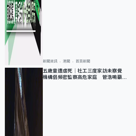
新聞資訊
港聞
首頁新聞
五歲童遭虐死｜社工三度家訪未察覺
機構倡頻密監察高危家庭 管浩鳴籲加
強跨部門協作