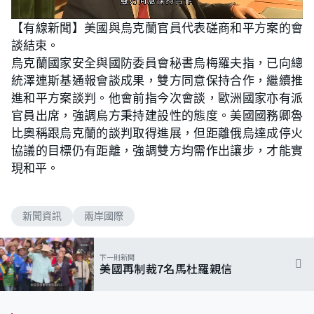
L
U
o
n
【有線新聞】美國與烏克蘭官員代表磋商和平方案的會
a
m
d
u
談結束。
e
t
d
e
:
烏克蘭國家安全與國防委員會秘書烏梅羅夫指，已向總
7
5
統澤連斯基通報會談成果，雙方同意保持合作，繼續推
.
0
進和平方案談判。他會前指今次會談，歐洲國家亦有派
0
%
官員出席，強調烏方秉持建設性的態度。美國國務卿魯
比奧稱跟烏克蘭的談判取得進展，但距離俄烏達成停火
協議的目標仍有距離，強調雙方均需作出讓步，才能實
現和平。
新聞資訊
兩岸國際
下一則新聞
美國再制裁7名馬杜羅親信