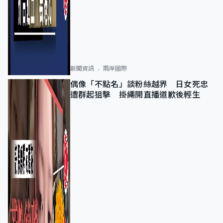
新聞資訊
兩岸國際
偶像「不點名」談粉絲越界 日女死忠
遭群起狙擊 掛繩開直播道歉後輕生