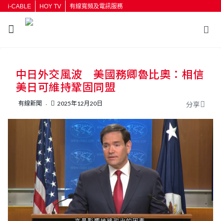
i-CABLE
HOY TV
有線寬頻及電訊服務
中日外交風波 美國務卿魯比奧：相信
美日可維持鞏固同盟
有線新聞
2025年12月20日
分享