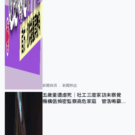
新聞資訊
新聞熱話
五歲童遭虐死｜社工三度家訪未察覺
機構倡頻密監察高危家庭 管浩鳴籲加
強跨部門協作