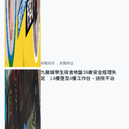
新聞資訊
新聞熱話
九龍城學生宿舍地盤39歲安全經理失
足 14樓墮至4樓工作台、送院不治