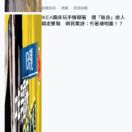
新聞資訊
港聞
首頁新聞
IKEA霸床玩手機瞓著 遭「無良」途人
踢走雙鞋 網民驚訝：冇著襪咁盡！？