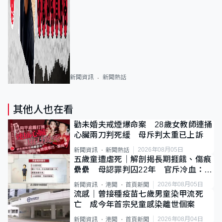
新聞資訊
新聞熱話
其他人也在看
勸未婚夫戒煙爆命案 28歲女教師連捅
心臟兩刀判死緩 母斥判太重已上訴
2026年08月05日
新聞資訊
新聞熱話
五歲童遭虐死｜解剖揭長期捱餓、傷痕
纍纍 母認罪判囚22年 官斥冷血：同
類案最惡劣
2026年08月05日
新聞資訊
港聞
首頁新聞
流感｜曾接種疫苗七歲男童染甲流死
亡 成今年首宗兒童感染離世個案
2026年08月04日
新聞資訊
港聞
首頁新聞