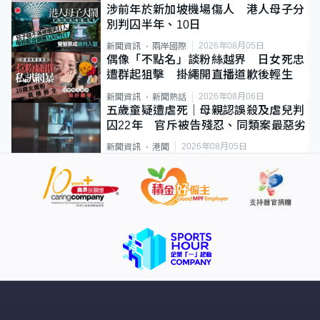
涉前年於新加坡機場傷人 港人母子分
別判囚半年、10日
2026年08月05日
新聞資訊
兩岸國際
偶像「不點名」談粉絲越界 日女死忠
遭群起狙擊 掛繩開直播道歉後輕生
2026年08月06日
新聞資訊
新聞熱話
五歲童疑遭虐死｜母親認誤殺及虐兒判
囚22年 官斥被告殘忍、同類案最惡劣
2026年08月05日
新聞資訊
港聞