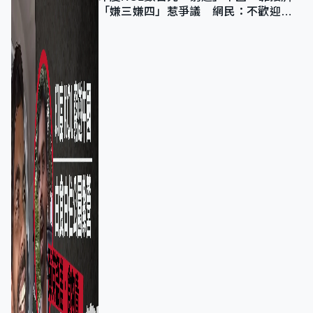
「嫌三嫌四」惹爭議 網民：不歡迎劣
質旅客