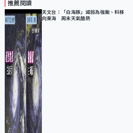
推薦閱讀
天文台：「白海豚」減弱為強颱、料移
向東海 周末天氣酷熱