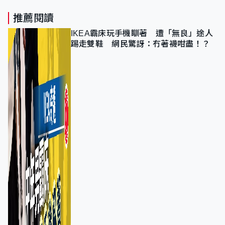
推薦閱讀
IKEA霸床玩手機瞓著 遭「無良」途人
踢走雙鞋 網民驚訝：冇著襪咁盡！？