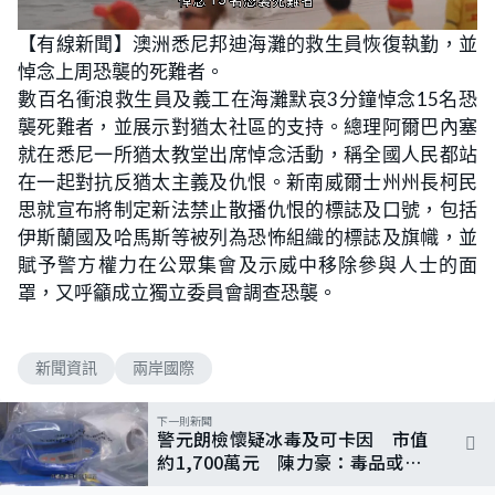
L
U
o
n
【有線新聞】澳洲悉尼邦迪海灘的救生員恢復執勤，並
a
m
d
u
悼念上周恐襲的死難者。
e
t
d
e
:
數百名衝浪救生員及義工在海灘默哀3分鐘悼念15名恐
5
4
襲死難者，並展示對猶太社區的支持。總理阿爾巴內塞
.
5
就在悉尼一所猶太教堂出席悼念活動，稱全國人民都站
5
%
在一起對抗反猶太主義及仇恨。新南威爾士州州長柯民
思就宣布將制定新法禁止散播仇恨的標誌及口號，包括
伊斯蘭國及哈馬斯等被列為恐怖組織的標誌及旗幟，並
賦予警方權力在公眾集會及示威中移除參與人士的面
罩，又呼籲成立獨立委員會調查恐襲。
新聞資訊
兩岸國際
下一則新聞
警元朗檢懷疑冰毒及可卡因 市值
約1,700萬元 陳力豪：毒品或經
體內藏毒方式流入本港