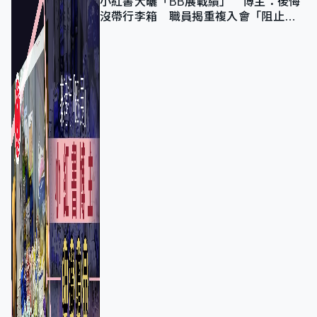
小紅書大曬「BB展戰績」 博主：後悔
沒帶行李箱 職員揭重複入會「阻止唔
到」