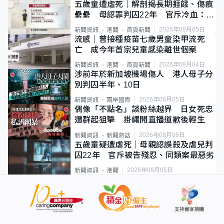
五歲童遭虐死｜解剖揭長期捱餓、傷痕
纍纍 母認罪判囚22年 官斥冷血：同
類案最惡劣
2026年08月05日
新聞資訊
港聞
首頁新聞
流感｜曾接種疫苗七歲男童染甲流死
亡 成今年首宗兒童感染離世個案
2026年08月04日
新聞資訊
港聞
首頁新聞
涉前年於新加坡機場傷人 港人母子分
別判囚半年、10日
2026年08月05日
新聞資訊
兩岸國際
偶像「不點名」談粉絲越界 日女死忠
遭群起狙擊 掛繩開直播道歉後輕生
2026年08月06日
新聞資訊
新聞熱話
五歲童疑遭虐死｜母親認誤殺及虐兒判
囚22年 官斥被告殘忍、同類案最惡劣
2026年08月05日
新聞資訊
港聞