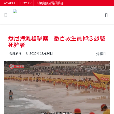
i-CABLE
HOY TV
有線寬頻及電訊服務
返回
悉尼海灘槍擊案｜數百救生員悼念恐襲
按輸入鍵開始搜尋
死難者
有線新聞
2025年12月20日
分享