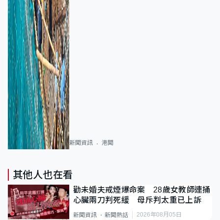
新聞資訊
港聞
其他人也在看
勸未婚夫戒煙爆命案 28歲女教師連捅
心臟兩刀判死緩 母斥判太重已上訴
2026年08月05日
新聞資訊
新聞熱話