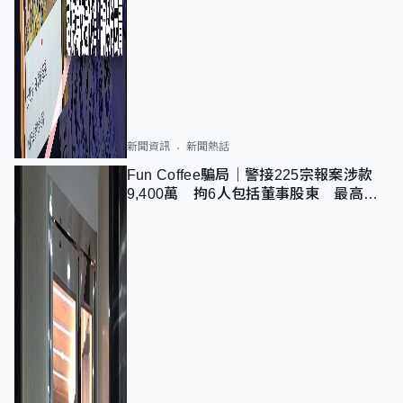
新聞資訊
新聞熱話
Fun Coffee騙局｜警接225宗報案涉款
9,400萬 拘6人包括董事股東 最高金
額一宗涉近千萬