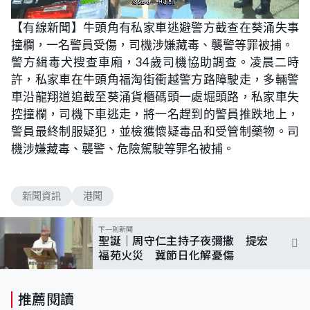
L
U
o
n
【有線新聞】牛頭角有私家車逃避警方截查在葵涌失事
a
m
d
u
撞欄，一名警員受傷，司機涉嫌藏毒、襲警等罪被捕。
e
t
d
e
:
警方緝毒犬搜查車廂，34歲司機協助調查。凌晨二時
6
2
許，私家車在牛頭角福淘街衝越警方路障駛走，多輛警
.
7
車沿龍翔道追截至葵涌貨櫃碼頭一處堀頭路，私家車失
9
%
控撞欄，司機下車逃走，將一名趕到的警員推跌地上，
警員最終制服疑犯，並檢獲懷疑毒品和受管制藥物。司
機涉嫌藏毒、襲警、危險駕駛等罪名被捕。
新聞資訊
港聞
下一則新聞
聖誕｜周守仁主持子夜彌撒 提宏
福苑火災 冀節日化解憂傷
推薦閱讀