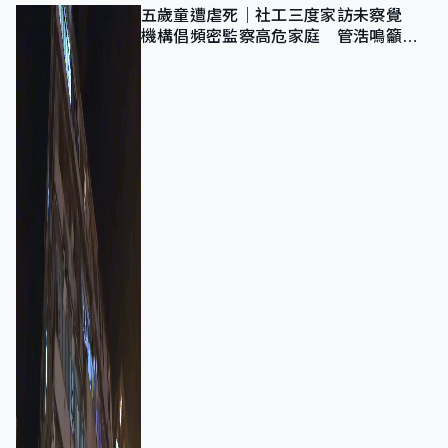
五歲童遭虐死｜社工三度家訪未察覺
機構倡頻密監察高危家庭 管浩鳴籲加
強跨部門協作