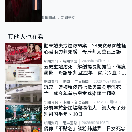
新聞資訊
新聞熱話
其他人也在看
勸未婚夫戒煙爆命案 28歲女教師連捅
心臟兩刀判死緩 母斥判太重已上訴
2026年08月05日
新聞資訊
新聞熱話
五歲童遭虐死｜解剖揭長期捱餓、傷痕
纍纍 母認罪判囚22年 官斥冷血：同
類案最惡劣
2026年08月05日
新聞資訊
港聞
首頁新聞
流感｜曾接種疫苗七歲男童染甲流死
亡 成今年首宗兒童感染離世個案
2026年08月04日
新聞資訊
港聞
首頁新聞
涉前年於新加坡機場傷人 港人母子分
別判囚半年、10日
2026年08月05日
新聞資訊
兩岸國際
偶像「不點名」談粉絲越界 日女死忠