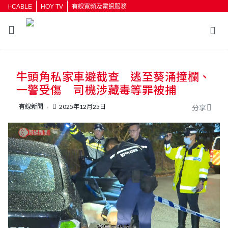
i-CABLE
HOY TV
有線寬頻及電訊服務
返回
牛頭角私家車避截查 逃至葵涌撞欄、
按輸入鍵開始搜尋
一警受傷 司機涉藏毒等罪被捕
有線新聞
2025年12月25日
分享