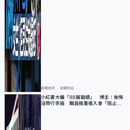
新聞資訊
新聞熱話
小紅書大曬「BB展戰績」 博主：後悔
沒帶行李箱 職員揭重複入會「阻止唔
到」