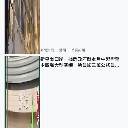
新聞資訊
港聞
首頁新聞
新皇崗口岸｜據悉政府擬本月中起辦至
少四場大型演練 動員逾三萬公務員人
次測試