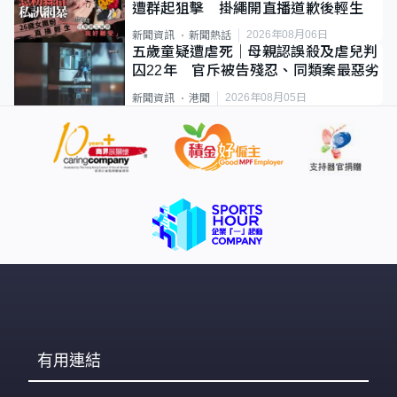
遭群起狙擊 掛繩開直播道歉後輕生
2026年08月06日
新聞資訊
新聞熱話
五歲童疑遭虐死｜母親認誤殺及虐兒判
囚22年 官斥被告殘忍、同類案最惡劣
2026年08月05日
新聞資訊
港聞
有用連結