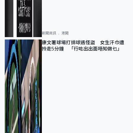
新聞資訊
港聞
康文署球場打排球遇怪盜 女生汗巾遭
拎走5分鐘 「行咗出出面唔知做乜」