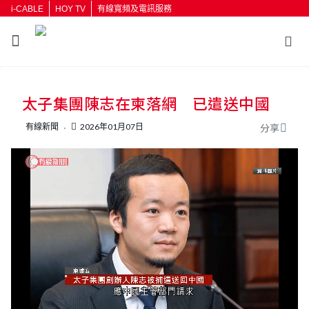
i-CABLE
HOY TV
有線寬頻及電訊服務
返回
太子集團陳志在柬落網 已遣送中國
按輸入鍵開始搜尋
有線新聞
2026年01月07日
分享
L
U
o