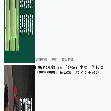
新聞資訊
港聞
首頁新聞
印度KOL數百元「窮遊」中國 靠接濟
「嫌三嫌四」惹爭議 網民：不歡迎劣
質旅客