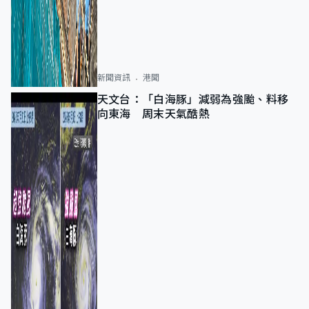
新聞資訊
港聞
天文台：「白海豚」減弱為強颱、料移
向東海 周末天氣酷熱