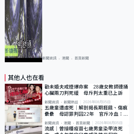
新聞資訊
港聞
首頁新聞
其他人也在看
勸未婚夫戒煙爆命案 28歲女教師連捅
心臟兩刀判死緩 母斥判太重已上訴
2026年08月05日
新聞資訊
新聞熱話
五歲童遭虐死｜解剖揭長期捱餓、傷痕
纍纍 母認罪判囚22年 官斥冷血：同
類案最惡劣
2026年08月05日
新聞資訊
港聞
首頁新聞
流感｜曾接種疫苗七歲男童染甲流死