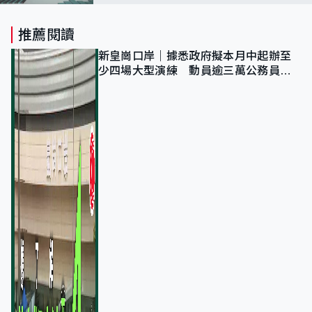
推薦閱讀
新皇崗口岸｜據悉政府擬本月中起辦至
少四場大型演練 動員逾三萬公務員人
次測試