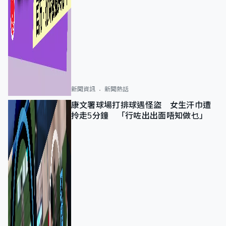
新聞資訊
新聞熱話
康文署球場打排球遇怪盜 女生汗巾遭
拎走5分鐘 「行咗出出面唔知做乜」