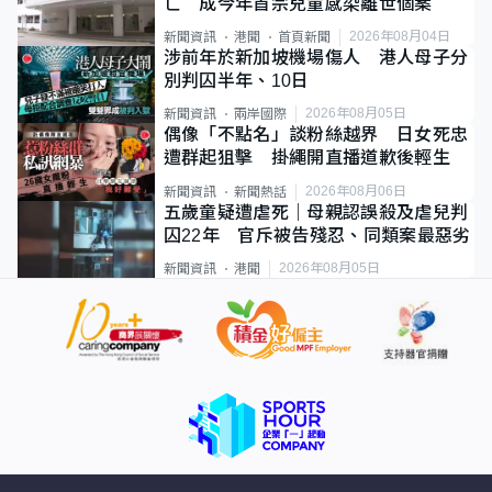
亡 成今年首宗兒童感染離世個案
2026年08月04日
新聞資訊
港聞
首頁新聞
涉前年於新加坡機場傷人 港人母子分
別判囚半年、10日
2026年08月05日
新聞資訊
兩岸國際
偶像「不點名」談粉絲越界 日女死忠
遭群起狙擊 掛繩開直播道歉後輕生
2026年08月06日
新聞資訊
新聞熱話
五歲童疑遭虐死｜母親認誤殺及虐兒判
囚22年 官斥被告殘忍、同類案最惡劣
2026年08月05日
新聞資訊
港聞