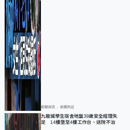
新聞資訊
新聞熱話
九龍城學生宿舍地盤39歲安全經理失
足 14樓墮至4樓工作台、送院不治