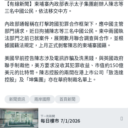
n
【有線新聞】柬埔寨內政部表示太子集團創辦人陳志等
a
m
d
u
三名中國公民，依法移交中方。
e
t
d
e
:
5
內政部通報稱在打擊跨國犯罪合作框架下，應中國主管
7
.
部門請求，近日拘捕陳志等三名中國公民。柬中兩國執
8
9
法部門之前已就案件，展開數月聯合調查與合作，並根
%
據國籍法規定，上月正式剝奪陳志的柬埔寨國籍。
美國早前控告陳志涉及電訊詐騙及洗黑錢，與英國政府
聯手制裁他，美方要求沒收其犯罪收益、市值約150億
美元的比特幣。陳志控股的兩間在港上市公司「致浩達
控股」及「坤集團」亦在華府制裁名單上。
新聞資訊
兩岸國際
首頁新聞
下一則新聞
每日樓市 7/1/2026