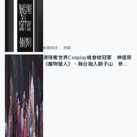
新聞資訊
港聞
港隊奪世界Cosplay峰會總冠軍 神還原
《魔物獵人》、舞台融入獅子山 參賽
者：讓大家認識香港