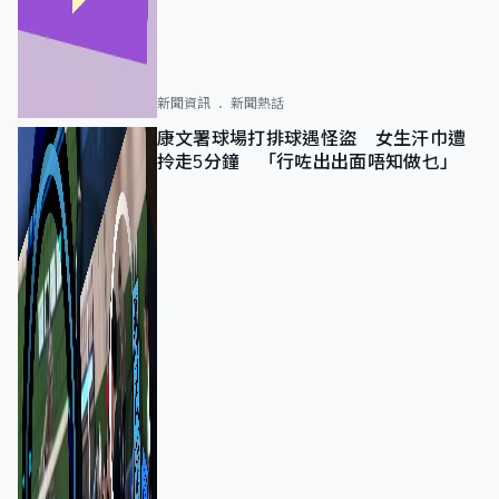
新聞資訊
新聞熱話
康文署球場打排球遇怪盜 女生汗巾遭
拎走5分鐘 「行咗出出面唔知做乜」