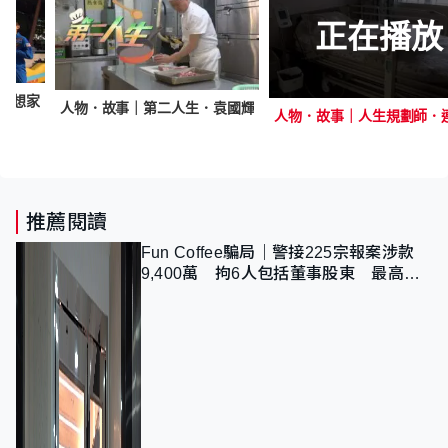
正在播放
夢想家
人物．故事｜第二人生．袁國輝
人物．故事｜人生規劃師．
推薦閱讀
Fun Coffee騙局｜警接225宗報案涉款
9,400萬 拘6人包括董事股東 最高金
額一宗涉近千萬