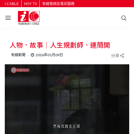
i-CABLE
HOY TV
有線寬頻及電訊服務
返回
人物．故事｜人生規劃師．連簡開
按輸入鍵開始搜尋
有線新聞
2026年01月09日
分享
L
U
o