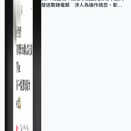
發送取錄電郵 涉人為操作疏忽、影響
11,139人