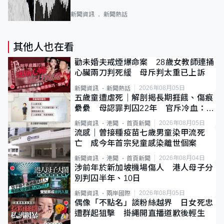
新聞資訊
新聞熱話
其他人也在看
勸未婚夫戒煙爆命案 28歲女教師連捅
心臟兩刀判死緩 母斥判太重已上訴
2026年08月05日
新聞資訊
新聞熱話
五歲童遭虐死｜解剖揭長期捱餓、傷痕
纍纍 母認罪判囚22年 官斥冷血：同
類案最惡劣
2026年08月05日
新聞資訊
港聞
首頁新聞
流感｜曾接種疫苗七歲男童染甲流死
亡 成今年首宗兒童感染離世個案
2026年08月04日
新聞資訊
港聞
首頁新聞
涉前年於新加坡機場傷人 港人母子分
別判囚半年、10日
2026年08月05日
新聞資訊
兩岸國際
偶像「不點名」談粉絲越界 日女死忠
遭群起狙擊 掛繩開直播道歉後輕生