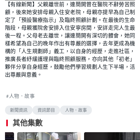
n
【有線新聞】父親離世前，連簡開曾在醫院不辭勞苦照
a
m
d
u
顧，後來她安排母親入住安老院，母親亦提早為自己制
e
t
d
e
:
定了「預設醫療指示」及臨終照顧計劃。在最後的生命
1
4
階段，母親獲院舍安排入住安寧房間，安詳走完人生最
.
9
後一程。父母老去離世，讓連簡開有深切的體會，她同
2
%
樣希望為自己的晚年作出有尊嚴的選擇，去年更成為機
構的「人生規劃師」義工，以自身的經歷，走進社區，
推廣長者紓緩護理與臨終照顧服務，亦向其他「初老」
夥伴分享自身經歷，鼓勵他們學習規劃人生下半場，活
出尊嚴與意義。
人物．故事
新聞資訊
資訊節目
人物．故事
其他集數