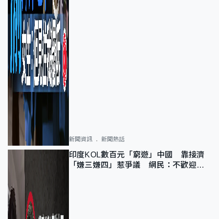
新聞資訊
新聞熱話
印度KOL數百元「窮遊」中國 靠接濟
「嫌三嫌四」惹爭議 網民：不歡迎劣
質旅客