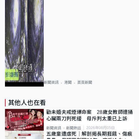
新聞資訊
港聞
首頁新聞
其他人也在看
勸未婚夫戒煙爆命案 28歲女教師連捅
心臟兩刀判死緩 母斥判太重已上訴
2026年08月05日
新聞資訊
新聞熱話
五歲童遭虐死｜解剖揭長期捱餓、傷痕