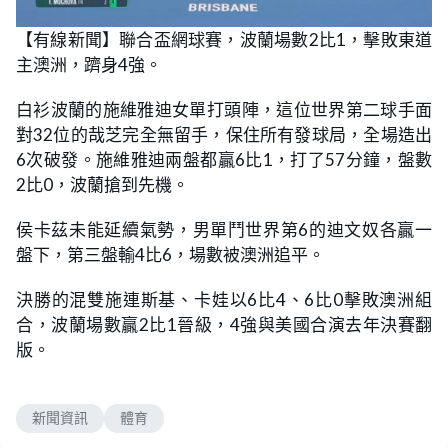
【有線新聞】聯合盃網球賽，波蘭場數2比1，擊敗東道
主澳洲，躋身4強。
白衫波蘭的施維雅迪女單打頭陣，這位世界第二球手面
對32位的哉芝完全無留手，保住所有發球局，全場造出
6次破發。施維雅迪兩盤都贏6比1，打了57分鐘，盤數
2比0，波蘭搶到先機。
侯卡茲未能延續氣勢，男單鬥世界第6的迪文奴各贏一
盤下，第三盤輸4比6，場數被澳洲追平。
決勝的混雙施連斯基、卡娃以6比4、6比0擊敗澳洲組
合，波蘭場數贏2比1晉級，4強與美國合演去年決賽翻
版。
新聞資訊
體育