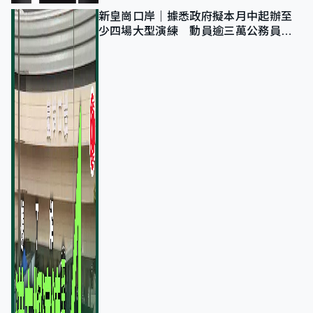
新皇崗口岸｜據悉政府擬本月中起辦至
少四場大型演練 動員逾三萬公務員人
次測試