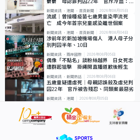
纍纍 母認罪判囚22年 官斥冷血：同
類案最惡劣
2026年08月05日
新聞資訊
港聞
首頁新聞
流感｜曾接種疫苗七歲男童染甲流死
亡 成今年首宗兒童感染離世個案
2026年08月04日
新聞資訊
港聞
首頁新聞
涉前年於新加坡機場傷人 港人母子分
別判囚半年、10日
2026年08月05日
新聞資訊
兩岸國際
偶像「不點名」談粉絲越界 日女死忠
遭群起狙擊 掛繩開直播道歉後輕生
2026年08月06日
新聞資訊
新聞熱話
五歲童疑遭虐死｜母親認誤殺及虐兒判
囚22年 官斥被告殘忍、同類案最惡劣
2026年08月05日
新聞資訊
港聞