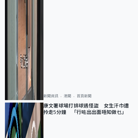
新聞資訊
港聞
首頁新聞
康文署球場打排球遇怪盜 女生汗巾遭
拎走5分鐘 「行咗出出面唔知做乜」