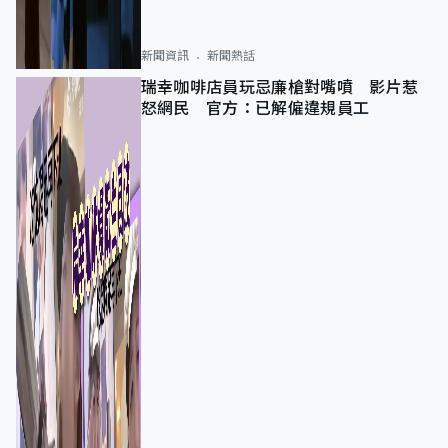
新聞資訊
新聞熱話
瑞幸咖啡店員玩忌廉槍對嘴噴 影片惹
怒網民 官方：已解僱違規員工