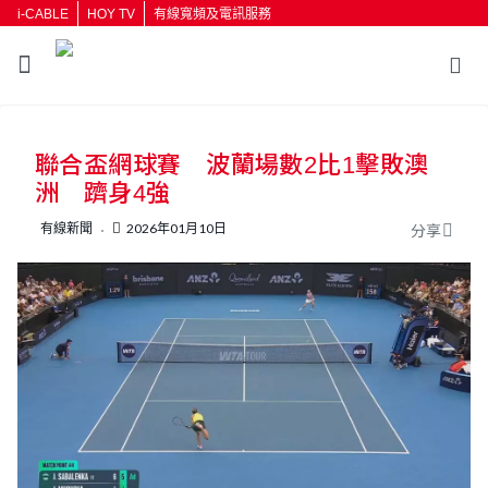
i-CABLE
HOY TV
有線寬頻及電訊服務
返回
聯合盃網球賽 波蘭場數2比1擊敗澳
按輸入鍵開始搜尋
洲 躋身4強
有線新聞
2026年01月10日
分享