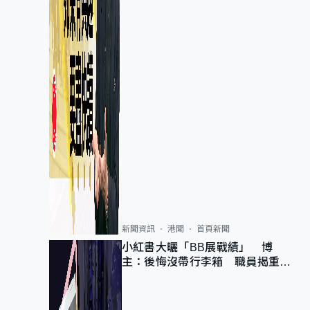
新聞資訊
港聞
首頁新聞
小紅書大曬「BB展戰績」 博
主：後悔沒帶行李箱 職員揭重複
入會「阻止唔到」