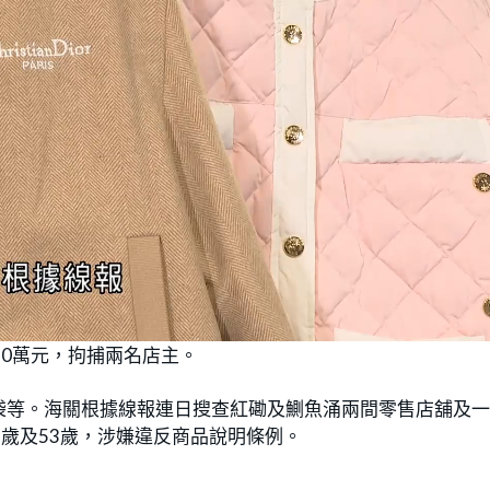
30萬元，拘捕兩名店主。
袋等。海關根據線報連日搜查紅磡及鰂魚涌兩間零售店舖及
8歲及53歲，涉嫌違反商品說明條例。