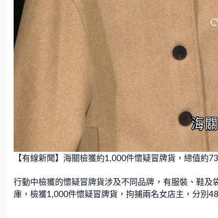
L
U
o
n
【有線新聞】海關檢獲約1,000件懷疑冒牌貨，總值約7
a
m
d
u
e
t
d
e
:
行動中檢獲的懷疑冒牌貨涉及不同品牌，有服裝、鞋及
9
3
.
庫，檢獲1,000件懷疑冒牌貨，拘捕兩名女店主，分別4
7
5
%