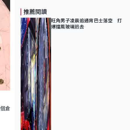
推薦閱讀
旺角男子凌晨追通宵巴士落空 打
爆擋風玻璃逃去
一個倉