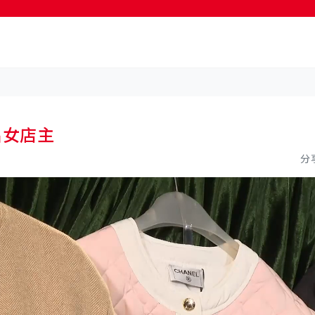
名女店主
分