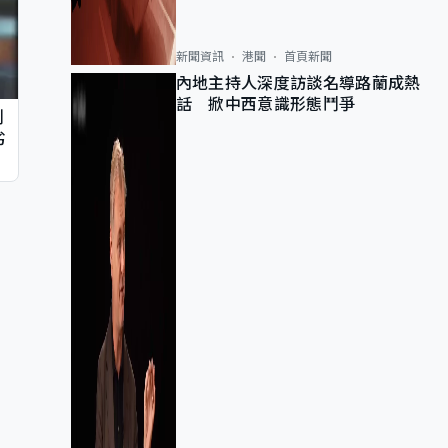
新聞資訊
港聞
首頁新聞
內地主持人深度訪談名導路蘭成熱
話 掀中西意識形態鬥爭
判
劣