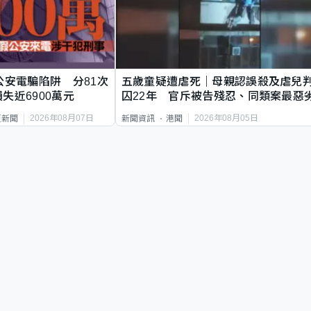
公安電騙陷阱 分81次
五歲童疑遭虐死｜母親認誤殺及虐兒
失近6900萬元
囚22年 官斥被告殘忍、同類案最惡
2026年08月07日
2026年08月05日
頁新聞
新聞資訊
港聞