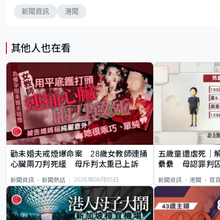
新聞資訊
港聞
其他人也在看
勸未婚夫戒煙爆命案 28歲女教師連捅
五歲童遭虐死｜
心臟兩刀判死緩 母斥判太重已上訴
纍纍 母認罪判囚
類案最惡劣
2026年08月05日
新聞資訊
新聞熱話
新聞資訊
港聞
首