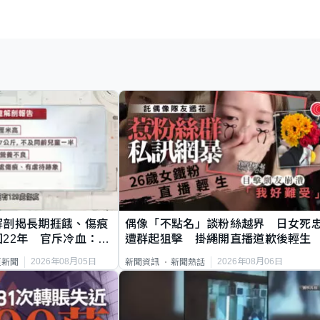
解剖揭長期捱餓、傷痕
偶像「不點名」談粉絲越界 日女死
22年 官斥冷血：同
遭群起狙擊 掛繩開直播道歉後輕生
2026年08月05日
2026年08月06日
頁新聞
新聞資訊
新聞熱話