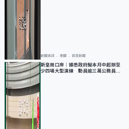
新聞資訊
港聞
首頁新聞
新皇崗口岸｜據悉政府擬本月中起辦至
少四場大型演練 動員逾三萬公務員人
次測試