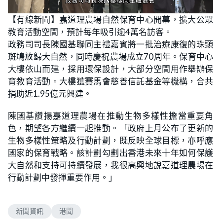
L
U
o
n
【有線新聞】嘉道理農場自然保育中心開幕，擴大公眾
a
m
d
u
教育活動空間，預計每年吸引逾4萬名訪客。
e
t
d
e
:
政務司司長陳國基聯同主禮嘉賓將一批治療康復的珠頸
3
5
斑鳩放歸大自然，同時慶祝農場成立70周年。保育中心
.
0
大樓依山而建，採用環保設計，大部分空間用作舉辦保
6
%
育教育活動。大樓獲賽馬會慈善信託基金等機構，合共
捐助近1.95億元興建。
陳國基讚揚嘉道理農場在推動生物多樣性擔當重要角
色，期望各方繼續一起推動。「政府上月公布了更新的
生物多樣性策略及行動計劃，既反映全球目標，亦呼應
國家的保育戰略。該計劃勾劃出香港未來十年如何保護
大自然和支持可持續發展，我很高興地說嘉道理農場在
行動計劃中發揮重要作用。」
新聞資訊
港聞