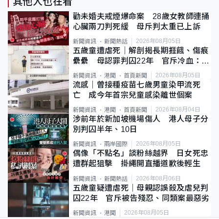
其他人也在看
勸未婚夫戒煙爆命案 28歲女教師連捅
心臟兩刀判死緩 母斥判太重已上訴
2026年08月05日
新聞資訊
新聞熱話
五歲童遭虐死｜解剖揭長期捱餓、傷痕
纍纍 母認罪判囚22年 官斥冷血：同
類案最惡劣
2026年08月05日
新聞資訊
港聞
首頁新聞
流感｜曾接種疫苗七歲男童染甲流死
亡 成今年首宗兒童感染離世個案
2026年08月04日
新聞資訊
港聞
首頁新聞
涉前年於新加坡機場傷人 港人母子分
別判囚半年、10日
2026年08月05日
新聞資訊
兩岸國際
偶像「不點名」談粉絲越界 日女死忠
遭群起狙擊 掛繩開直播道歉後輕生
2026年08月06日
新聞資訊
新聞熱話
五歲童疑遭虐死｜母親認誤殺及虐兒判
囚22年 官斥被告殘忍、同類案最惡劣
2026年08月05日
新聞資訊
港聞