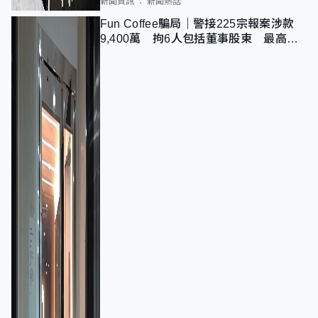
新聞資訊
新聞熱話
Fun Coffee騙局｜警接225宗報案涉款
9,400萬 拘6人包括董事股東 最高金
額一宗涉近千萬