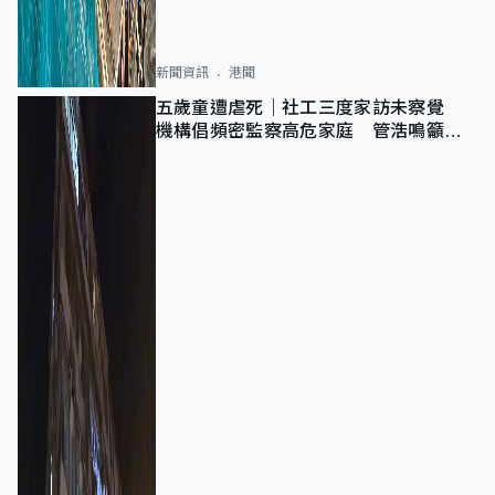
新聞資訊
港聞
五歲童遭虐死｜社工三度家訪未察覺
機構倡頻密監察高危家庭 管浩鳴籲加
強跨部門協作