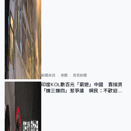
新聞資訊
港聞
首頁新聞
印度KOL數百元「窮遊」中國 靠接濟
「嫌三嫌四」惹爭議 網民：不歡迎劣
質旅客