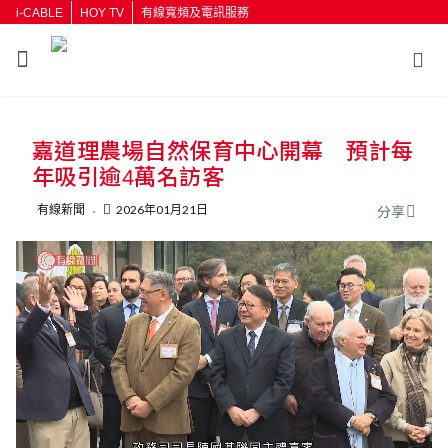
i-CABLE
HOY TV
有線寬頻及電訊服務
返回
嘉道理農場自然保育中心開幕 預計每
按輸入鍵開始搜尋
年吸引逾4萬名訪客
有線新聞
2026年01月21日
分享