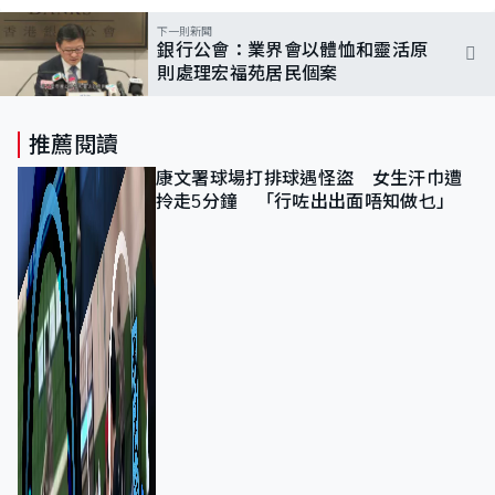
下一則新聞
銀行公會：業界會以體恤和靈活原
則處理宏福苑居民個案
推薦閱讀
康文署球場打排球遇怪盜 女生汗巾遭
拎走5分鐘 「行咗出出面唔知做乜」