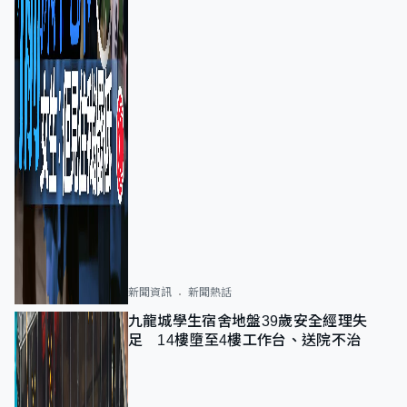
新聞資訊
新聞熱話
九龍城學生宿舍地盤39歲安全經理失
足 14樓墮至4樓工作台、送院不治