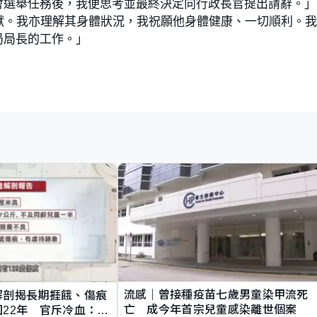
會選舉任務後，我便思考並最終決定向行政長官提出請辭。」
獻。我亦理解其身體狀況，我祝願他身體健康、一切順利。
局局長的工作。」
流感｜曾接種疫苗七歲男童染甲流死
解剖揭長期捱餓、傷痕
亡 成今年首宗兒童感染離世個案
22年 官斥冷血：同