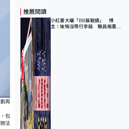
推薦閱讀
小紅書大曬「BB展戰績」 博
主：後悔沒帶行李箱 職員揭重複
入會「阻止唔到」
計劃再
查，包
好辦法