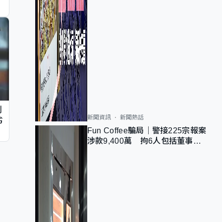
判
新聞資訊
新聞熱話
劣
Fun Coffee騙局｜警接225宗報案
涉款9,400萬 拘6人包括董事股
東 最高金額一宗涉近千萬