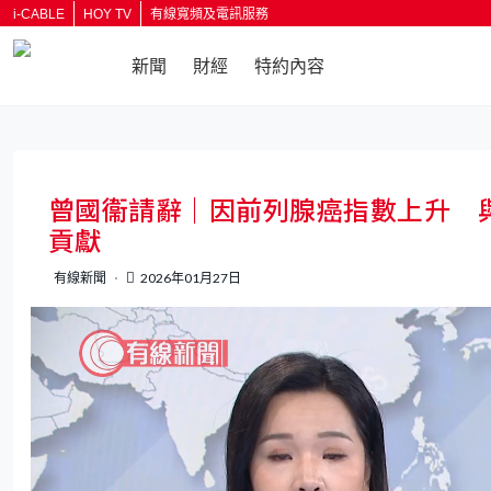
i-CABLE
HOY TV
有線寬頻及電訊服務
新聞
財經
特約內容
返回
曾國衞請辭｜因前列腺癌指數上升 
貢獻
有線新聞
2026年01月27日