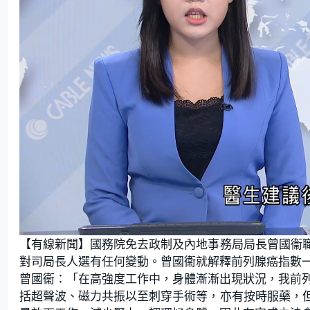
L
U
o
n
【有線新聞】國務院免去政制及內地事務局局長曾國衞
a
m
d
u
e
t
對司局長人選有任何變動。曾國衞就解釋前列腺癌指數
d
e
:
曾國衞：「在高強度工作中，身體漸漸出現狀況，我前列
2
9
.
括超聲波、磁力共振以至刺穿手術等，亦有按時服藥，
7
0
%