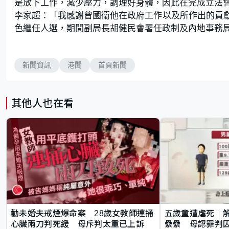
是放下工作，減少壓力，調理好身體，因此在完成立法
李家超：「我感謝曾國衞他在政府工作以及所作出的貢
色繼任人選，期間副局長胡健民會署任政制及內地事務
新聞資訊
港聞
首頁新聞
其他人也在看
勸未婚夫戒煙爆命案 28歲女教師連捅
五歲童遭虐死｜
心臟兩刀判死緩 母斥判太重已上訴
纍纍 母認罪判囚