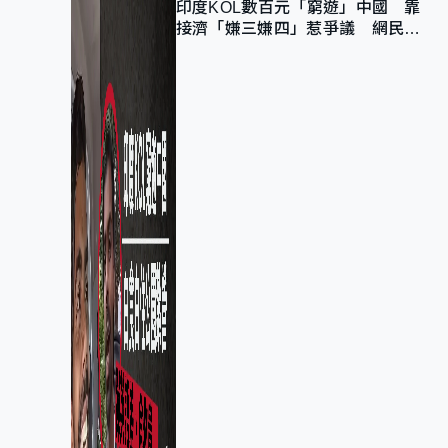
印度KOL數百元「窮遊」中國 靠
接濟「嫌三嫌四」惹爭議 網民：
不歡迎劣質旅客