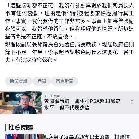
「這些揣測都不正確，我沒有計劃再對於我們司局長人
事有任何變動，理由是他們都按我要求積極履行其工
作，事實上我們要做的工作非常多。事實上如果曾國衞
身體可以，我希望他留任，但我理解他的情況，所以這
些傳聞是不正確，不攻自破。」
現階段副局長胡健民會先署任局長職務，現屆政府任期
餘下不足一年半，李家超承認物色局長人選要花一番工
夫，有決定時會公布。
新聞資訊
港聞
首頁新聞
下一則新聞
曾國衞請辭｜醫生指PSA超11屬高
水平 但不代表患癌
推薦閱讀
旺角男子凌晨追通宵巴士落空 打爆擋