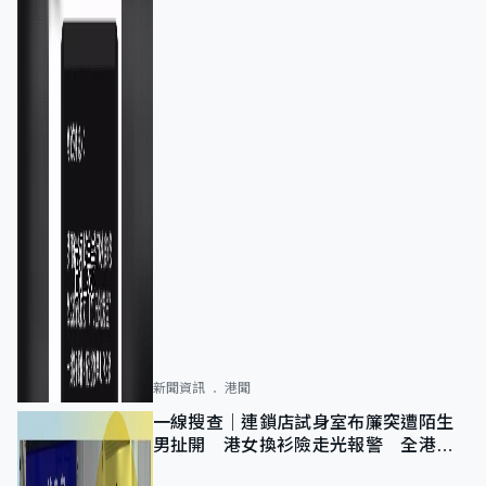
新聞資訊
港聞
一線搜查｜連鎖店試身室布簾突遭陌生
男扯開 港女換衫險走光報警 全港分
店急換實體門