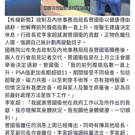
L
U
o
n
【有線新聞】政制及內地事務局局長曾國衞以健康理由
a
m
d
u
請辭，他解釋前列腺癌指數一直上升，按醫生建議決定
e
t
d
e
:
休息。行政長官李家超感謝曾國衞的貢獻，正物色繼任
2
1
人選，強調自己無計劃再變動班子。
.
2
國務院公布免去政制及內地事務局局長曾國衞職務後，
8
%
兩人在行會前見記者交代，曾國衞指是在上月立法會選
舉後決定請辭。曾國衞：「我的前列腺癌指數一直上
升，PSA值更加長期超過11，期間接受不同檢查，包括
超聲波、磁力共振，以至刺穿手術等，亦有按時服藥，
但情況沒有甚麼改善。經與家人及醫生商量後，認為目
前最好處理方法是放下工作。」
李家超：「我感謝曾國衞他在政府工作以及所作出的貢
獻，我亦理解其身體狀況，我祝願他身體健康、一切順
利。」
曾國衞離任的消息上周已經傳出，同時有傳其他局長，
甚至副司長亦會離任，李家超強調純屬流言，李家超：