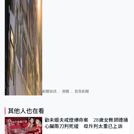
新聞資訊
港聞
首頁新聞
其他人也在看
勸未婚夫戒煙爆命案 28歲女教師連捅
心臟兩刀判死緩 母斥判太重已上訴