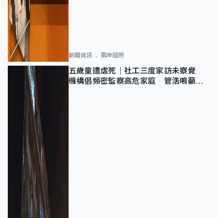
新聞資訊
兩岸國際
五歲童遭虐死｜社工三度家訪未察覺
機構倡頻密監察高危家庭 管浩鳴籲加
強跨部門協作