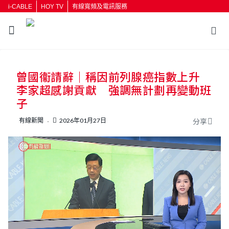
i-CABLE
HOY TV
有線寬頻及電訊服務
返回
曾國衞請辭｜稱因前列腺癌指數上升
按輸入鍵開始搜尋
李家超感謝貢獻 強調無計劃再變動班
子
有線新聞
2026年01月27日
分享