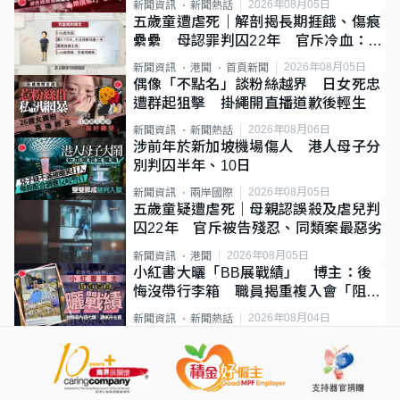
2026年08月05日
新聞資訊
新聞熱話
五歲童遭虐死｜解剖揭長期捱餓、傷痕
纍纍 母認罪判囚22年 官斥冷血：同
類案最惡劣
2026年08月05日
新聞資訊
港聞
首頁新聞
偶像「不點名」談粉絲越界 日女死忠
遭群起狙擊 掛繩開直播道歉後輕生
2026年08月06日
新聞資訊
新聞熱話
涉前年於新加坡機場傷人 港人母子分
別判囚半年、10日
2026年08月05日
新聞資訊
兩岸國際
五歲童疑遭虐死｜母親認誤殺及虐兒判
囚22年 官斥被告殘忍、同類案最惡劣
2026年08月05日
新聞資訊
港聞
小紅書大曬「BB展戰績」 博主：後
悔沒帶行李箱 職員揭重複入會「阻止
唔到」
2026年08月04日
新聞資訊
新聞熱話