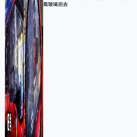
風玻璃逃去