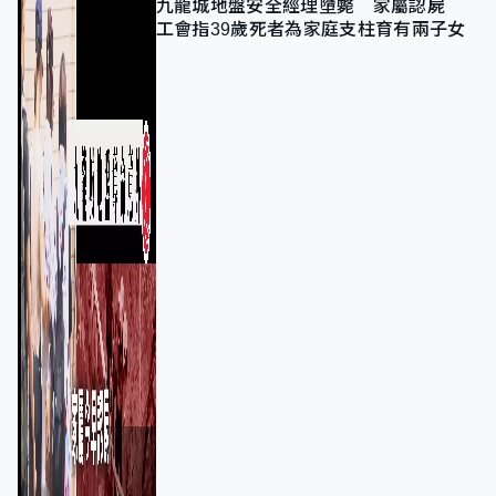
九龍城地盤安全經理墮斃 家屬認屍
工會指39歲死者為家庭支柱育有兩子女