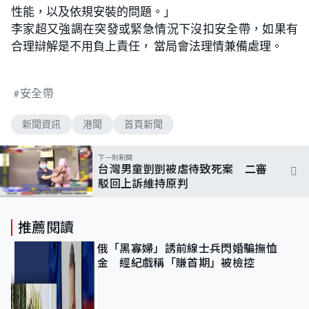
性能，以及依規安裝的問題。」
李家超又強調在突發或緊急情況下沒扣安全帶，如果有
合理辯解是不用負上責任， 當局會法理情兼備處理。
安全帶
新聞資訊
港聞
首頁新聞
下一則新聞
台灣男童剴剴被虐待致死案 二審
駁回上訴維持原判
推薦閱讀
俄「黑寡婦」誘前線士兵閃婚騙撫恤
金 經紀戲稱「賺首期」被檢控