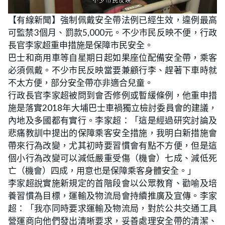
L
U
o
n
【有線新聞】強制佩戴安全帶法例已經生效，違例最高
a
m
d
u
可監禁3個月、罰款5,000元。不少市民反映不便，行政
e
t
d
e
:
長官李家超重申措施是保障市民安全。
2
7
巴士和商用車等自星期日起如果座位配備安全帶，乘客
.
0
必須佩戴。不少市民反映當要兼顧行李、趕著下車時就
3
%
不太方便，部分安全帶亦非適合兒童。
行政長官李家超被問到會否修例或暫緩條例，他重申措
施是落實2018年大埔巴士車禍獨立檢討委員會的建議，
內地及多國都有實行。李家超：「這是經過研究討論及
悲痛教訓中提出的保障乘客安全措施，我明白新措施會
帶來行為改變，尤其初時要習慣會有點不方便，但是這
個小行為改變可以減低嚴重受傷（機會）七成、減低死
亡（機會）四成，用意也是保障乘客身體安全。」
李家超說實施新規定的首階段會以公眾教育、勸喻及培
養習慣為目標，運輸及物流局會持續推廣及宣傳。李家
超：「我亦同時要求運輸及物流局，對於公共交通工具
營運商向他們發出清晰要求，妥善處理安全帶的清潔、