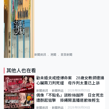
新聞資訊
港聞
首頁新聞
其他人也在看
勸未婚夫戒煙爆命案 28歲女教師連捅
心臟兩刀判死緩 母斥判太重已上訴
2026年08月05日
新聞資訊
新聞熱話
偶像「不點名」談粉絲越界 日女死忠
遭群起狙擊 掛繩開直播道歉後輕生
2026年08月06日
新聞資訊
新聞熱話