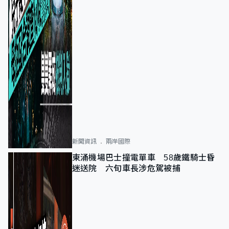
新聞資訊
兩岸國際
東涌機場巴士撞電單車 58歲鐵騎士昏
迷送院 六旬車長涉危駕被捕