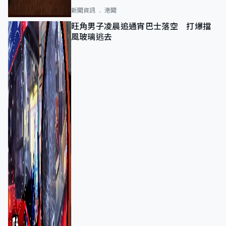
新聞資訊
港聞
旺角男子凌晨追通宵巴士落空 打爆擋
風玻璃逃去