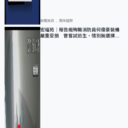
新聞資訊
兩岸國際
宏福苑｜報告揭殉職消防員何偉豪裝備
嚴重受損 曾嘗試逃生、惜別無選擇下
棄裝備墮樓