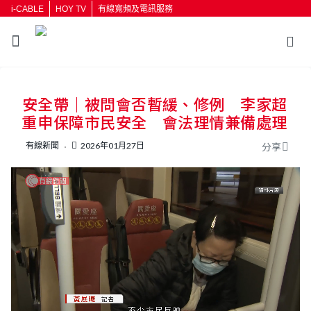
i-CABLE
HOY TV
有線寬頻及電訊服務
返回
安全帶｜被問會否暫緩、修例 李家超
按輸入鍵開始搜尋
重申保障市民安全 會法理情兼備處理
有線新聞
2026年01月27日
分享