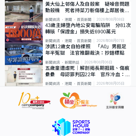
黃大仙上邨傷人及自殺案 疑噪音問題
動殺機 死者持菜刀斬傷樓上鄰居後墮
斃
2026年08月08日
新聞資訊
港聞
首頁新聞
43歲主婦墮內地公安電騙陷阱 分81次
轉賬「保證金」損失近6900萬元
2026年08月07日
新聞資訊
港聞
首頁新聞
涉誘12歲女自拍祼照 「A0」男捱足
年半冤獄 法官推翻裁決：抄錯標點
2026年08月06日
新聞資訊
新聞熱話
五歲童遭虐死｜解剖揭長期捱餓、傷痕
纍纍 母認罪判囚22年 官斥冷血：同
類案最惡劣
2026年08月05日
新聞資訊
港聞
首頁新聞