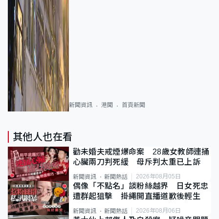
新聞資訊
港聞
首頁新聞
其他人也在看
勸未婚夫戒煙爆命案 28歲女教師連捅
心臟兩刀判死緩 母斥判太重已上訴
2026年08月05日
新聞資訊
新聞熱話
偶像「不點名」談粉絲越界 日女死忠
遭群起狙擊 掛繩開直播道歉後輕生
2026年08月06日
新聞資訊
新聞熱話