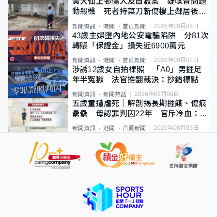
黃大仙上邨傷人及自殺案 疑噪音問題
動殺機 死者持菜刀斬傷樓上鄰居後墮
斃
2026年08月08日
新聞資訊
港聞
首頁新聞
43歲主婦墮內地公安電騙陷阱 分81次
轉賬「保證金」損失近6900萬元
2026年08月07日
新聞資訊
港聞
首頁新聞
涉誘12歲女自拍祼照 「A0」男捱足
年半冤獄 法官推翻裁決：抄錯標點
2026年08月06日
新聞資訊
新聞熱話
五歲童遭虐死｜解剖揭長期捱餓、傷痕
纍纍 母認罪判囚22年 官斥冷血：同
類案最惡劣
2026年08月05日
新聞資訊
港聞
首頁新聞