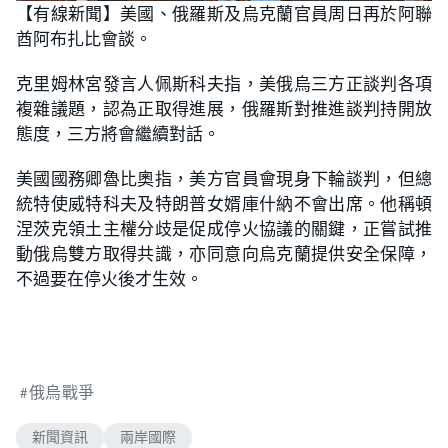
n
【有線新聞】美國、俄羅斯及烏克蘭官員周日再於阿聯
a
m
d
u
酋阿布扎比會談。
e
t
d
e
:
6
克里姆林宮發言人佩斯科夫指，美俄烏三方正談判各項
8
.
複雜議題，認為正取得進展，俄羅斯對推進談判持開放
7
5
態度，三方將會繼續對話。
%
美國國務卿魯比奧指，美方官員會現身下輪談判，但總
統特使威特科夫及特朗普女婿庫什納不會出席。他稱頓
涅茨克領土主權分歧是促成停火協議的關鍵，正嘗試推
動俄烏雙方取得共識，亦同意向烏克蘭提供安全保障，
不過要在停火後才生效。
俄烏戰爭
新聞資訊
兩岸國際