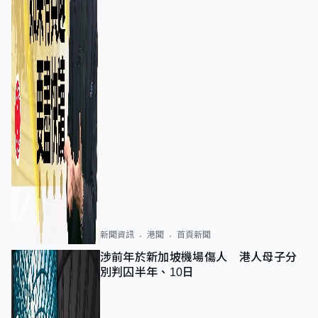
新聞資訊
港聞
首頁新聞
涉前年於新加坡機場傷人 港人母子分
別判囚半年、10日