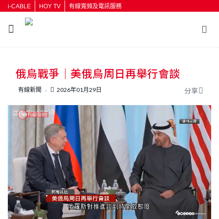
i-CABLE
HOY TV
有線寬頻及電訊服務
返回
俄烏戰爭｜美俄烏周日再舉行會談
按輸入鍵開始搜尋
有線新聞
2026年01月29日
分享
L
U
o