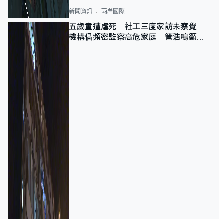
新聞資訊
兩岸國際
五歲童遭虐死｜社工三度家訪未察覺
機構倡頻密監察高危家庭 管浩鳴籲加
強跨部門協作