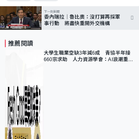
下一則新聞
委內瑞拉｜魯比奧：沒打算再採軍
事行動 將盡快重開外交機構
推薦閱讀
大學生職業空缺3年減6成 青協半年接
660宗求助 人力資源學會：AI浪潮重整
職位需求