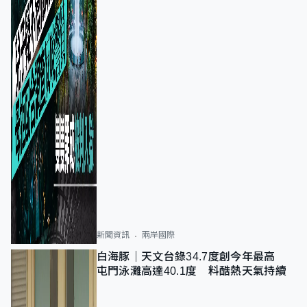
新聞資訊
兩岸國際
白海豚｜天文台錄34.7度創今年最高
屯門泳灘高達40.1度 料酷熱天氣持續