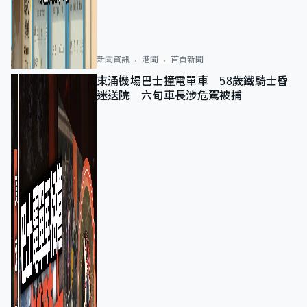
新聞資訊
港聞
首頁新聞
東涌機場巴士撞電單車 58歲鐵騎士昏
迷送院 六旬車長涉危駕被捕