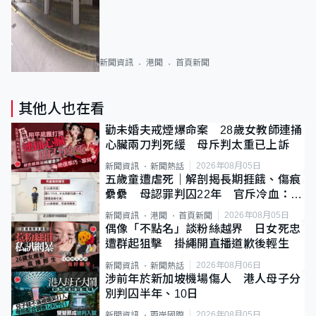
新聞資訊
港聞
首頁新聞
其他人也在看
勸未婚夫戒煙爆命案 28歲女教師連捅
心臟兩刀判死緩 母斥判太重已上訴
2026年08月05日
新聞資訊
新聞熱話
五歲童遭虐死｜解剖揭長期捱餓、傷痕
纍纍 母認罪判囚22年 官斥冷血：同
類案最惡劣
2026年08月05日
新聞資訊
港聞
首頁新聞
偶像「不點名」談粉絲越界 日女死忠
遭群起狙擊 掛繩開直播道歉後輕生
2026年08月06日
新聞資訊
新聞熱話
涉前年於新加坡機場傷人 港人母子分
別判囚半年、10日
2026年08月05日
新聞資訊
兩岸國際