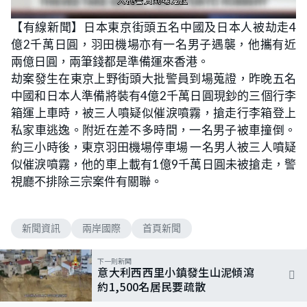
L
U
o
n
【有線新聞】日本東京街頭五名中國及日本人被劫走4
a
m
d
u
億2千萬日圓，羽田機場亦有一名男子遇襲，他攜有近
e
t
d
e
:
兩億日圓，兩筆錢都是準備運來香港。
6
2
劫案發生在東京上野街頭大批警員到場蒐證，昨晚五名
.
2
中國和日本人準備將裝有4億2千萬日圓現鈔的三個行李
6
%
箱運上車時，被三人噴疑似催淚噴霧，搶走行李箱登上
私家車逃逸。附近在差不多時間，一名男子被車撞倒。
約三小時後，東京羽田機場停車場 一名男人被三人噴疑
似催淚噴霧，他的車上載有1億9千萬日圓未被搶走，警
視廳不排除三宗案件有關聯。
新聞資訊
兩岸國際
首頁新聞
下一則新聞
意大利西西里小鎮發生山泥傾瀉
約1,500名居民要疏散