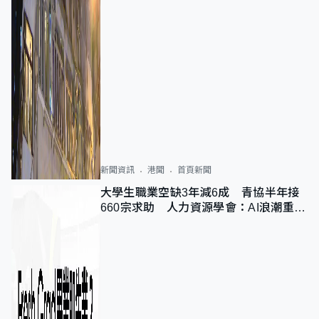
新聞資訊
港聞
首頁新聞
大學生職業空缺3年減6成 青協半年接
660宗求助 人力資源學會：AI浪潮重整
職位需求