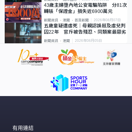
43歲主婦墮內地公安電騙陷阱 分81次
轉賬「保證金」損失近6900萬元
2026年08月07日
新聞資訊
港聞
首頁新聞
五歲童疑遭虐死｜母親認誤殺及虐兒判
囚22年 官斥被告殘忍、同類案最惡劣
2026年08月05日
新聞資訊
港聞
有用連結