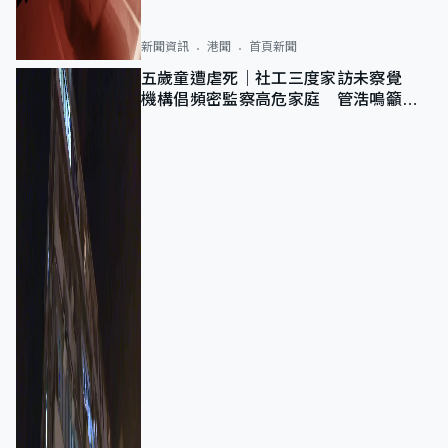
新聞資訊
港聞
首頁新聞
五歲童遭虐死｜社工三度家訪未察覺
機構倡頻密監察高危家庭 管浩鳴籲加
強跨部門協作