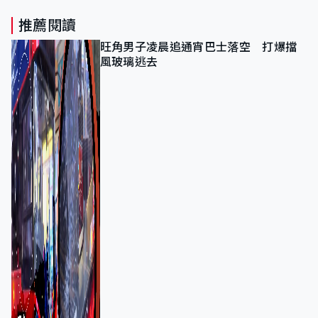
推薦閱讀
旺角男子凌晨追通宵巴士落空 打爆擋
風玻璃逃去