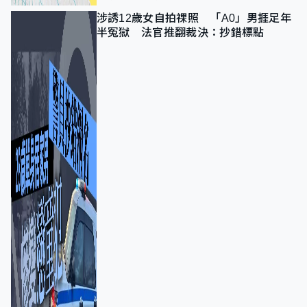
涉誘12歲女自拍祼照 「A0」男捱足年
半冤獄 法官推翻裁決：抄錯標點