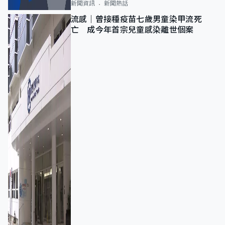
新聞資訊
新聞熱話
流感｜曾接種疫苗七歲男童染甲流死
亡 成今年首宗兒童感染離世個案