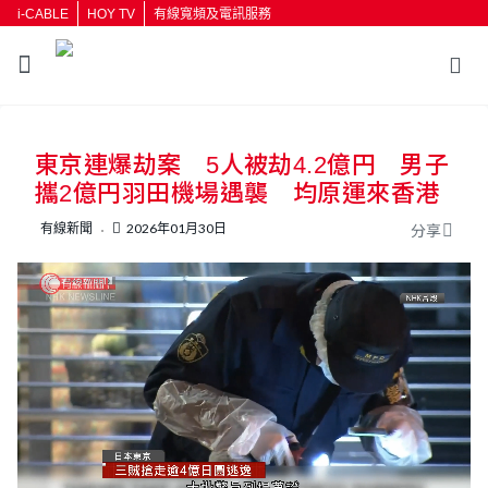
i-CABLE
HOY TV
有線寬頻及電訊服務
返回
東京連爆劫案 5人被劫4.2億円 男子
按輸入鍵開始搜尋
攜2億円羽田機場遇襲 均原運來香港
有線新聞
2026年01月30日
分享