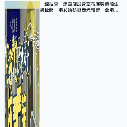
一線搜查｜連鎖店試身室布簾突遭陌生
男扯開 港女換衫險走光報警 全港分
店急換實體門