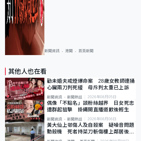
新聞資訊
港聞
首頁新聞
其他人也在看
勸未婚夫戒煙爆命案 28歲女教師連捅
心臟兩刀判死緩 母斥判太重已上訴
2026年08月05日
新聞資訊
新聞熱話
偶像「不點名」談粉絲越界 日女死忠
遭群起狙擊 掛繩開直播道歉後輕生
2026年08月06日
新聞資訊
新聞熱話
黃大仙上邨傷人及自殺案 疑噪音問題
動殺機 死者持菜刀斬傷樓上鄰居後墮
斃