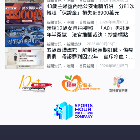
2026年08月08日
新聞資訊
港聞
首頁新聞
43歲主婦墮內地公安電騙陷阱 分81次
轉賬「保證金」損失近6900萬元
2026年08月07日
新聞資訊
港聞
首頁新聞
涉誘12歲女自拍祼照 「A0」男捱足
年半冤獄 法官推翻裁決：抄錯標點
2026年08月06日
新聞資訊
新聞熱話
五歲童遭虐死｜解剖揭長期捱餓、傷痕
纍纍 母認罪判囚22年 官斥冷血：同
類案最惡劣
2026年08月05日
新聞資訊
港聞
首頁新聞