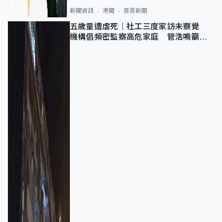
新聞資訊
港聞
首頁新聞
五歲童遭虐死｜社工三度家訪未察覺
機構倡頻密監察高危家庭 管浩鳴籲加
強跨部門協作