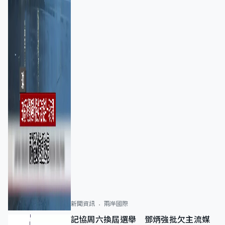
新聞資訊
兩岸國際
記協周六換屆選舉 鄧炳強批欠主流媒