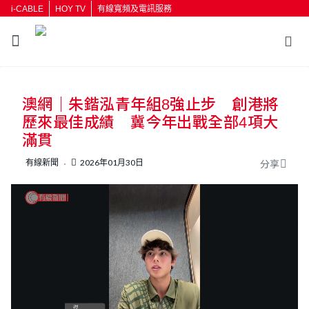
i-CABLE
HOY TV
有線寬頻及電訊服務
澳網｜朱鍇泓青年組8強止步 創港將
歷來最佳成績 冀今年出戰全部4項大
滿貫
有線新聞
2026年01月30日
分享