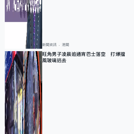
新聞資訊
港聞
旺角男子凌晨追通宵巴士落空 打爆擋
風玻璃逃去