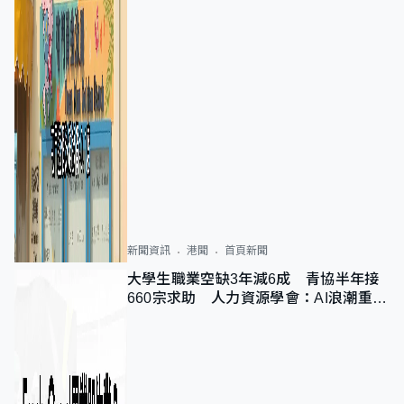
新聞資訊
港聞
首頁新聞
大學生職業空缺3年減6成 青協半年接
660宗求助 人力資源學會：AI浪潮重整
職位需求