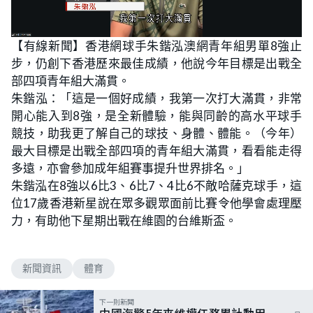
L
U
o
n
【有線新聞】香港網球手朱鍇泓澳網青年組男單8強止
a
m
d
u
步，仍創下香港歷來最佳成績，他說今年目標是出戰全
e
t
d
e
:
部四項青年組大滿貫。
4
5
朱鍇泓：「這是一個好成績，我第一次打大滿貫，非常
.
2
開心能入到8強，是全新體驗，能與同齡的高水平球手
1
%
競技，助我更了解自己的球技、身體、體能。（今年）
最大目標是出戰全部四項的青年組大滿貫，看看能走得
多遠，亦會參加成年組賽事提升世界排名。」
朱鍇泓在8強以6比3、6比7、4比6不敵哈薩克球手，這
位17歲香港新星說在眾多觀眾面前比賽令他學會處理壓
力，有助他下星期出戰在維園的台維斯盃。
新聞資訊
體育
下一則新聞