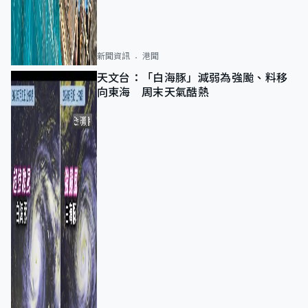
新聞資訊
港聞
天文台：「白海豚」減弱為強颱、料移
向東海 周末天氣酷熱