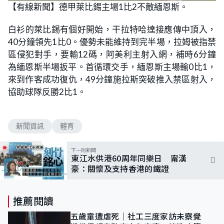
【有線新聞】德甲萊比錫主場1比2不敵緬恩斯。
白衫的萊比錫有個好開始，干拉特哈達接應傳中頂入，
40分鐘領先1比0。優勢未能維持到完半場，拉姆被指禁
區侵犯對手，要輸12碼，阿美利主射入網，補時6分鐘
為緬恩斯半場扳平。首循環交手，緬恩斯主場輸0比1，
來到作客成功復仇，49分鐘施拉斯突破推入禁區射入，
協助球隊反勝2比1。
新聞資訊
體育
下一則新聞
東江水供港60周年同樂日 甯漢
豪：關懷及支持香港的鐵證
推薦閱讀
五歲童遭虐死｜社工三度家訪未察覺