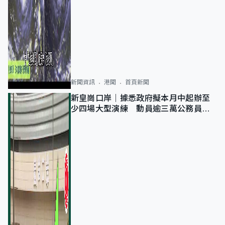
新聞資訊
港聞
首頁新聞
新皇崗口岸｜據悉政府擬本月中起辦至
少四場大型演練 動員逾三萬公務員人
次測試