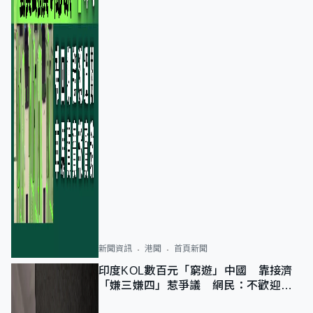
新聞資訊
港聞
首頁新聞
印度KOL數百元「窮遊」中國 靠接濟
「嫌三嫌四」惹爭議 網民：不歡迎劣
質旅客