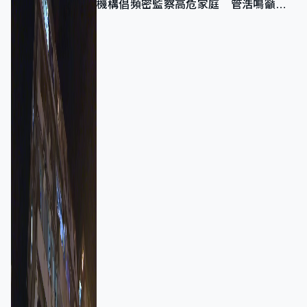
機構倡頻密監察高危家庭 管浩鳴籲加
強跨部門協作