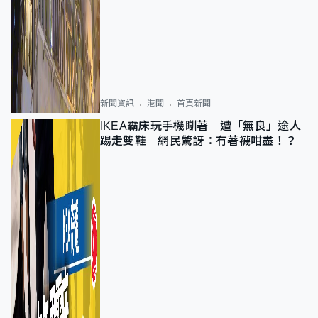
新聞資訊
港聞
首頁新聞
IKEA霸床玩手機瞓著 遭「無良」途人
踢走雙鞋 網民驚訝：冇著襪咁盡！？