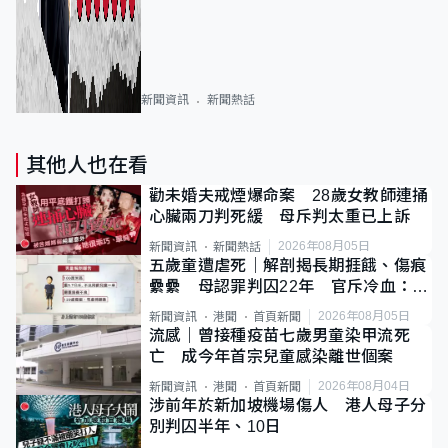
新聞資訊
新聞熱話
其他人也在看
勸未婚夫戒煙爆命案 28歲女教師連捅
心臟兩刀判死緩 母斥判太重已上訴
2026年08月05日
新聞資訊
新聞熱話
五歲童遭虐死｜解剖揭長期捱餓、傷痕
纍纍 母認罪判囚22年 官斥冷血：同
類案最惡劣
2026年08月05日
新聞資訊
港聞
首頁新聞
流感｜曾接種疫苗七歲男童染甲流死
亡 成今年首宗兒童感染離世個案
2026年08月04日
新聞資訊
港聞
首頁新聞
涉前年於新加坡機場傷人 港人母子分
別判囚半年、10日