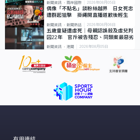
2026年08月05日
新聞資訊
兩岸國際
偶像「不點名」談粉絲越界 日女死忠
遭群起狙擊 掛繩開直播道歉後輕生
2026年08月06日
新聞資訊
新聞熱話
五歲童疑遭虐死｜母親認誤殺及虐兒判
囚22年 官斥被告殘忍、同類案最惡劣
2026年08月05日
新聞資訊
港聞
有用連結