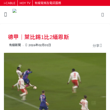
i-CABLE
HOY TV
有線寬頻及電訊服務
返回
德甲｜萊比錫1比2緬恩斯
按輸入鍵開始搜尋
有線新聞
2026年02月01日
分享