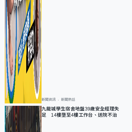
新聞資訊
新聞熱話
九龍城學生宿舍地盤39歲安全經理失
足 14樓墮至4樓工作台、送院不治