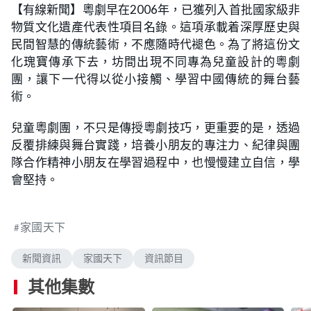
n
【有線新聞】粵劇早在2006年，已獲列入首批國家級非
a
m
d
u
物質文化遺產代表性項目名錄。這項承載着深厚歷史與
e
t
d
e
:
民間智慧的傳統藝術，不應隨時代褪色。為了將這份文
2
.
化瑰寶傳承下去，坊間出現不同專為兒童設計的粵劇
1
1
團，讓下一代得以從小接觸、學習中國傳統的舞台藝
%
術。
兒童粵劇團，不只是傳授粵劇技巧，更重要的是，透過
反覆排練與舞台實踐，培養小朋友的專注力、紀律與團
隊合作精神小朋友在學習過程中，也慢慢建立自信，學
會堅持。
家國天下
新聞資訊
家國天下
資訊節目
其他集數