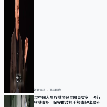
新聞資訊
兩岸國際
22中國人曼谷機場追星闖貴賓室 強行
登機遭拒 保安做歧視手勢遭紀律處分