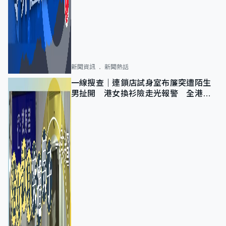
新聞資訊
新聞熱話
一線搜查｜連鎖店試身室布簾突遭陌生
男扯開 港女換衫險走光報警 全港分
店急換實體門