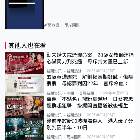
新聞資訊
兩岸國際
其他人也在看
勸未婚夫戒煙爆命案 28歲女教師連捅
心臟兩刀判死緩 母斥判太重已上訴
2026年08月05日
新聞資訊
新聞熱話
五歲童遭虐死｜解剖揭長期捱餓、傷痕
纍纍 母認罪判囚22年 官斥冷血：同
類案最惡劣
2026年08月05日
新聞資訊
港聞
首頁新聞
偶像「不點名」談粉絲越界 日女死忠
遭群起狙擊 掛繩開直播道歉後輕生
2026年08月06日
新聞資訊
新聞熱話
涉前年於新加坡機場傷人 港人母子分
別判囚半年、10日
2026年08月05日
新聞資訊
兩岸國際