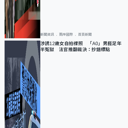
新聞資訊
兩岸國際
首頁新聞
涉誘12歲女自拍祼照 「A0」男捱足年
半冤獄 法官推翻裁決：抄錯標點