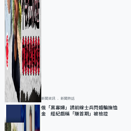
新聞資訊
新聞熱話
俄「黑寡婦」誘前線士兵閃婚騙撫恤
金 經紀戲稱「賺首期」被檢控