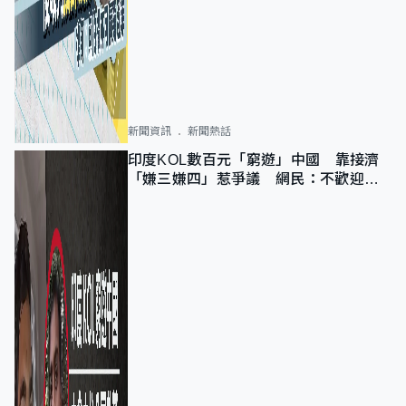
新聞資訊
新聞熱話
印度KOL數百元「窮遊」中國 靠接濟
「嫌三嫌四」惹爭議 網民：不歡迎劣
質旅客