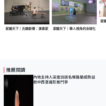
家
人
家國天下｜古韻新傳：演奏家
家國天下｜華人視角的全球化
推薦閱讀
內地主持人深度訪談名導路蘭成熱話
掀中西意識形態鬥爭