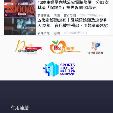
43歲主婦墮內地公安電騙陷阱 分81次
轉賬「保證金」損失近6900萬元
2026年08月07日
新聞資訊
港聞
首頁新聞
五歲童疑遭虐死｜母親認誤殺及虐兒判
囚22年 官斥被告殘忍、同類案最惡劣
2026年08月05日
新聞資訊
港聞
有用連結