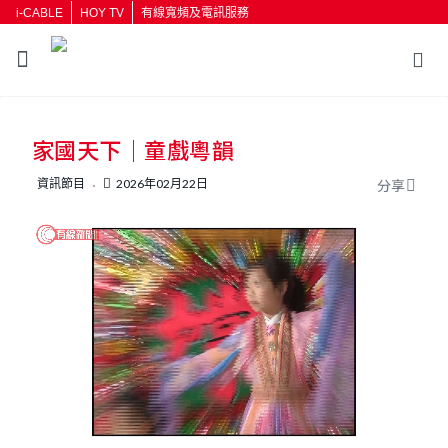
i-CABLE
HOY TV
有線寬頻及電訊服務
返回
家國天下｜童戲粵韻
按輸入鍵開始搜尋
資訊節目
2026年02月22日
分享
L
U
o