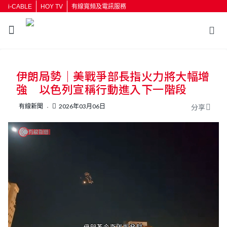
i-CABLE
HOY TV
有線寬頻及電訊服務
伊朗局勢｜美戰爭部長指火力將大幅增
強 以色列宣稱行動進入下一階段
有線新聞
2026年03月06日
分享