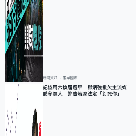
新聞資訊
兩岸國際
記協周六換屆選舉 鄧炳強批欠主流媒
體參選人 警告若違法定「釘死你」