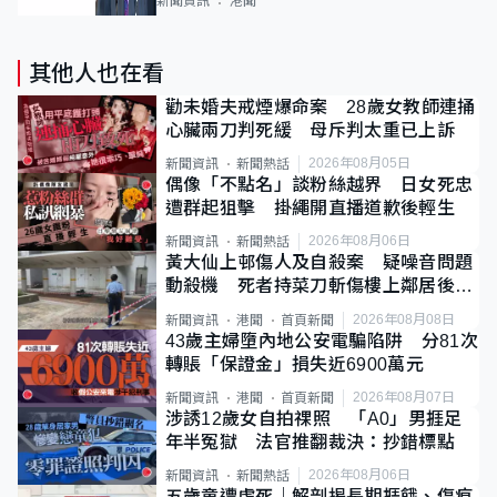
新聞資訊
港聞
其他人也在看
勸未婚夫戒煙爆命案 28歲女教師連捅
心臟兩刀判死緩 母斥判太重已上訴
2026年08月05日
新聞資訊
新聞熱話
偶像「不點名」談粉絲越界 日女死忠
遭群起狙擊 掛繩開直播道歉後輕生
2026年08月06日
新聞資訊
新聞熱話
黃大仙上邨傷人及自殺案 疑噪音問題
動殺機 死者持菜刀斬傷樓上鄰居後墮
斃
2026年08月08日
新聞資訊
港聞
首頁新聞
43歲主婦墮內地公安電騙陷阱 分81次
轉賬「保證金」損失近6900萬元
2026年08月07日
新聞資訊
港聞
首頁新聞
涉誘12歲女自拍祼照 「A0」男捱足
年半冤獄 法官推翻裁決：抄錯標點
2026年08月06日
新聞資訊
新聞熱話
五歲童遭虐死｜解剖揭長期捱餓、傷痕