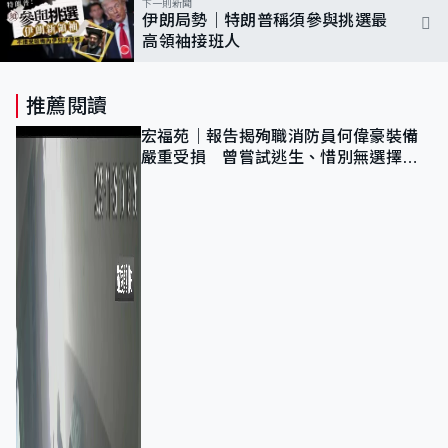
下一則新聞
伊朗局勢｜特朗普稱須參與挑選最
高領袖接班人
推薦閱讀
宏福苑｜報告揭殉職消防員何偉豪裝備
嚴重受損 曾嘗試逃生、惜別無選擇下
棄裝備墮樓