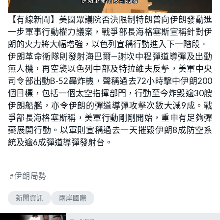
L
U
o
n
【有線新聞】美國眾議院否決限制特朗普向伊朗發動進
a
m
d
u
一步軍事行動權力議案，戰爭部長海格塞斯宣稱針對伊
e
t
d
e
:
朗的火力將大幅增強，以色列宣稱行動進入下一階段。
5
0
伊朗革命衛隊則發射海巴爾—謝坎中程彈道導彈及出動
.
0
無人機，再空襲以色列中部及特拉維夫反擊，美軍中央
0
%
司令部出動B-52轟炸機，聲稱過去72小時擊中伊朗200
個目標，包括一個太空指揮部門，行動至今炸毀逾30艘
伊朗船艦，亦令伊朗的彈道導彈攻擊次數大減9成。戰
爭部長海格塞斯稱，美軍行動剛剛開始，重申有足夠彈
藥展開行動。以軍則宣稱過去一天摧毀伊朗8成防空系
統及逾6成彈道導彈發射台。
伊朗局勢
新聞資訊
兩岸國際