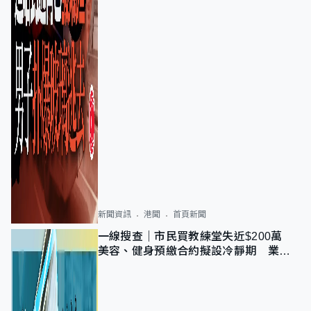
新聞資訊
港聞
首頁新聞
一線搜查｜市民買教練堂失近$200萬
美容、健身預繳合約擬設冷靜期 業界
憂退款計法對商戶不公