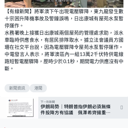
L
U
o
n
【有線新聞】將軍澳下午出現電壓驟降，東九龍發生數
a
m
d
u
十宗困升降機事故及警鐘誤鳴，日出康城有屋苑水泵暫
e
t
d
e
:
停運作。
7
5
水務署晚上接獲日出康城兩個屋苑的管理處求助，派水
.
0
車臨時供應食水，有居民排隊取水。據立法會議員方國
0
%
珊在社交平台說，因為電壓驟降令屋苑水泵暫停運作。
中電發言人表示，將軍澳區內一組13萬2千伏特供電線
路短暫電壓驟降，歷時少於0.1秒，期間電力供應沒有中
斷。
新聞資訊
港聞
下一則新聞
伊朗局勢｜特朗普指伊朗必須無條
件投降方有協議 佩澤希齊揚重申
致力區內和平