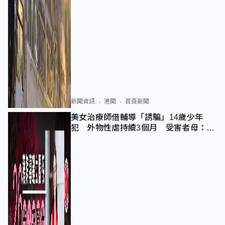
新聞資訊
港聞
首頁新聞
美女治療師借輔導「誘騙」14歲少年
犯 外物性虐持續3個月 受害者母：要
保護其他人