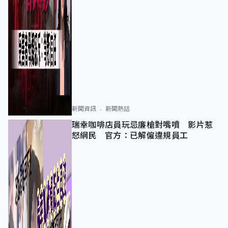
新聞資訊
新聞熱話
瑞幸咖啡店員玩忌廉槍對嘴噴 影片惹
怒網民 官方：已解僱違規員工