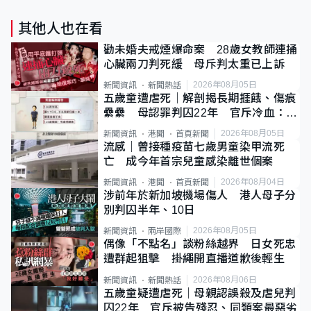
其他人也在看
勸未婚夫戒煙爆命案 28歲女教師連捅
心臟兩刀判死緩 母斥判太重已上訴
2026年08月05日
新聞資訊
新聞熱話
五歲童遭虐死｜解剖揭長期捱餓、傷痕
纍纍 母認罪判囚22年 官斥冷血：同
類案最惡劣
2026年08月05日
新聞資訊
港聞
首頁新聞
流感｜曾接種疫苗七歲男童染甲流死
亡 成今年首宗兒童感染離世個案
2026年08月04日
新聞資訊
港聞
首頁新聞
涉前年於新加坡機場傷人 港人母子分
別判囚半年、10日
2026年08月05日
新聞資訊
兩岸國際
偶像「不點名」談粉絲越界 日女死忠
遭群起狙擊 掛繩開直播道歉後輕生
2026年08月06日
新聞資訊
新聞熱話
五歲童疑遭虐死｜母親認誤殺及虐兒判
囚22年 官斥被告殘忍、同類案最惡劣