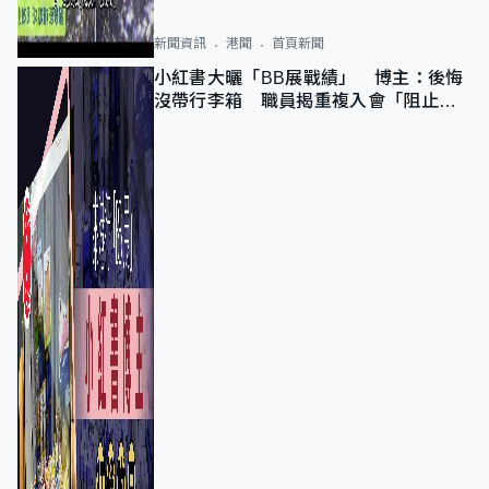
新聞資訊
港聞
首頁新聞
小紅書大曬「BB展戰績」 博主：後悔
沒帶行李箱 職員揭重複入會「阻止唔
到」