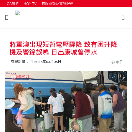
i-CABLE
HOY TV
有線寬頻及電訊服務
返回
將軍澳出現短暫電壓驟降 致有困升降
按輸入鍵開始搜尋
機及警鐘誤鳴 日出康城曾停水
有線新聞
2026年03月06日
分享