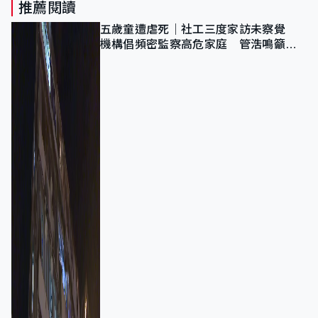
推薦閱讀
五歲童遭虐死｜社工三度家訪未察覺
機構倡頻密監察高危家庭 管浩鳴籲加
強跨部門協作