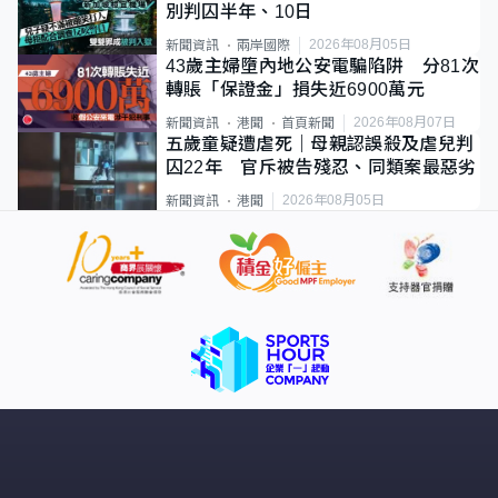
別判囚半年、10日
2026年08月05日
新聞資訊
兩岸國際
43歲主婦墮內地公安電騙陷阱 分81次
轉賬「保證金」損失近6900萬元
2026年08月07日
新聞資訊
港聞
首頁新聞
五歲童疑遭虐死｜母親認誤殺及虐兒判
囚22年 官斥被告殘忍、同類案最惡劣
2026年08月05日
新聞資訊
港聞