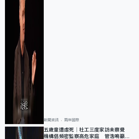
新聞資訊
兩岸國際
五歲童遭虐死｜社工三度家訪未察覺
機構倡頻密監察高危家庭 管浩鳴籲加