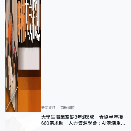
新聞資訊
兩岸國際
大學生職業空缺3年減6成 青協半年接
660宗求助 人力資源學會：AI浪潮重整
職位需求