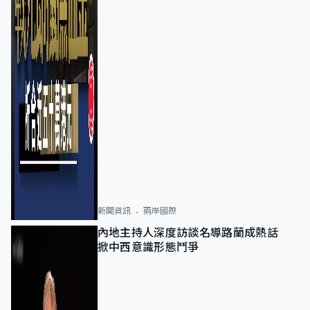
新聞資訊
兩岸國際
內地主持人深度訪談名導路蘭成熱話
掀中西意識形態鬥爭