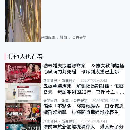
新聞資訊
港聞
首頁新聞
其他人也在看
勸未婚夫戒煙爆命案 28歲女教師連捅
心臟兩刀判死緩 母斥判太重已上訴
2026年08月05日
新聞資訊
新聞熱話
五歲童遭虐死｜解剖揭長期捱餓、傷痕
纍纍 母認罪判囚22年 官斥冷血：同
類案最惡劣
2026年08月05日
新聞資訊
港聞
首頁新聞
偶像「不點名」談粉絲越界 日女死忠
遭群起狙擊 掛繩開直播道歉後輕生
2026年08月06日
新聞資訊
新聞熱話
涉前年於新加坡機場傷人 港人母子分