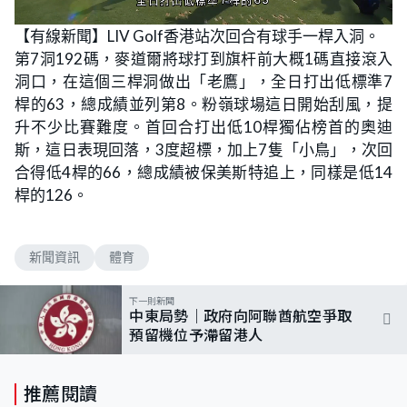
L
U
o
n
【有線新聞】LIV Golf香港站次回合有球手一桿入洞。
a
m
d
u
第7洞192碼，麥道爾將球打到旗杆前大概1碼直接滾入
e
t
d
e
:
洞口，在這個三桿洞做出「老鷹」，全日打出低標準7
6
2
桿的63，總成績並列第8。粉嶺球場這日開始刮風，提
.
7
升不少比賽難度。首回合打出低10桿獨佔榜首的奧迪
9
%
斯，這日表現回落，3度超標，加上7隻「小鳥」，次回
合得低4桿的66，總成績被保美斯特追上，同樣是低14
桿的126。
新聞資訊
體育
下一則新聞
中東局勢｜政府向阿聯酋航空爭取
預留機位予滯留港人
推薦閱讀