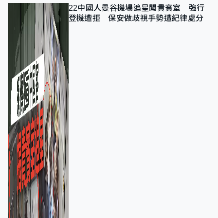
22中國人曼谷機場追星闖貴賓室 強行
登機遭拒 保安做歧視手勢遭紀律處分