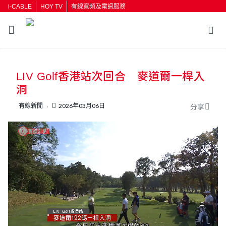
i-CABLE
HOY TV
有線寬頻及電訊服務
返回
LIV Golf香港站次回合 麥道爾一桿入
按輸入鍵開始搜尋
洞
有線新聞
2026年03月06日
分享