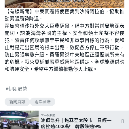
L
U
o
n
【有線新聞】中東問題特使翟雋到沙特阿拉伯，協助推
a
m
d
u
動緊張局勢降溫。
e
t
d
e
:
翟雋會晤沙特外交大臣費薩爾，稱中方對當前局勢深表
7
5
關切，認為海灣各國的主權、安全和領土完整不容侵
.
0
犯，譴責任何攻擊無辜平民和非軍事目標的行為，促和
0
%
止戰是走出困局的根本出路，敦促各方停止軍事行動，
防止緊張事態升級。費薩爾說中東地區正經歷前所未有
的危機，戰火蔓延並嚴重威脅地區穩定、全球能源供應
和航運安全，希望中方繼續推動停火止戰。
伊朗局勢
新聞資訊
兩岸國際
下一則新聞
油價急升｜拖冧亞太股市 日經一
度挫逾4000點 韓股跌逾9%