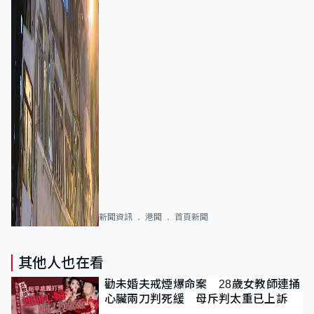
新聞資訊
港聞
首頁新聞
其他人也在看
勸未婚夫戒煙爆命案 28歲女教師連捅
心臟兩刀判死緩 母斥判太重已上訴