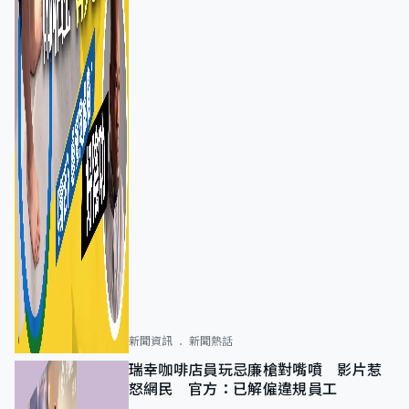
新聞資訊
新聞熱話
瑞幸咖啡店員玩忌廉槍對嘴噴 影片惹
怒網民 官方：已解僱違規員工