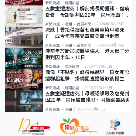
2026年08月05日
新聞資訊
新聞熱話
五歲童遭虐死｜解剖揭長期捱餓、傷痕
纍纍 母認罪判囚22年 官斥冷血：同
類案最惡劣
2026年08月05日
新聞資訊
港聞
首頁新聞
流感｜曾接種疫苗七歲男童染甲流死
亡 成今年首宗兒童感染離世個案
2026年08月04日
新聞資訊
港聞
首頁新聞
涉前年於新加坡機場傷人 港人母子分
別判囚半年、10日
2026年08月05日
新聞資訊
兩岸國際
偶像「不點名」談粉絲越界 日女死忠
遭群起狙擊 掛繩開直播道歉後輕生
2026年08月06日
新聞資訊
新聞熱話
五歲童疑遭虐死｜母親認誤殺及虐兒判
囚22年 官斥被告殘忍、同類案最惡劣
2026年08月05日
新聞資訊
港聞