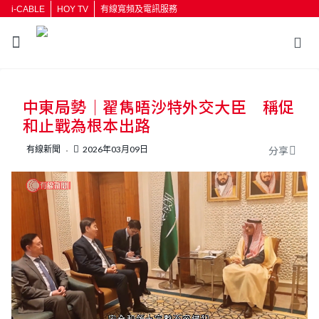
i-CABLE
HOY TV
有線寬頻及電訊服務
返回
中東局勢｜翟雋晤沙特外交大臣 稱促
按輸入鍵開始搜尋
和止戰為根本出路
有線新聞
2026年03月09日
分享