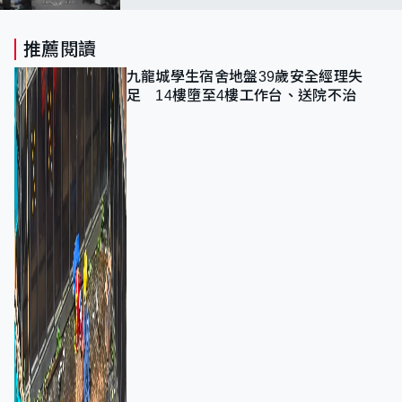
推薦閱讀
九龍城學生宿舍地盤39歲安全經理失
足 14樓墮至4樓工作台、送院不治