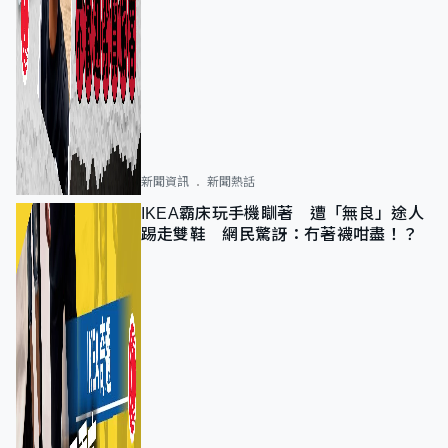
新聞資訊
新聞熱話
IKEA霸床玩手機瞓著 遭「無良」途人
踢走雙鞋 網民驚訝：冇著襪咁盡！？