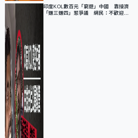
印度KOL數百元「窮遊」中國 靠接濟
「嫌三嫌四」惹爭議 網民：不歡迎劣
質旅客