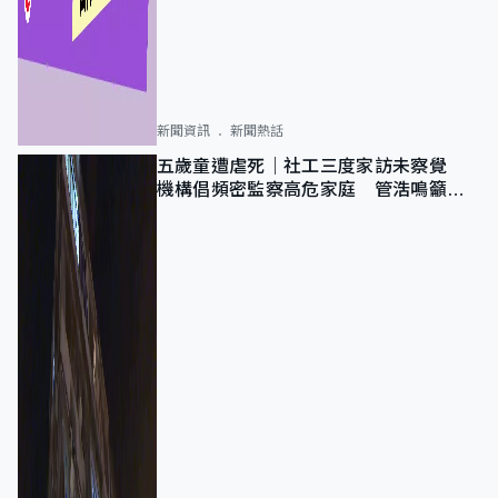
新聞資訊
新聞熱話
五歲童遭虐死｜社工三度家訪未察覺
機構倡頻密監察高危家庭 管浩鳴籲加
強跨部門協作