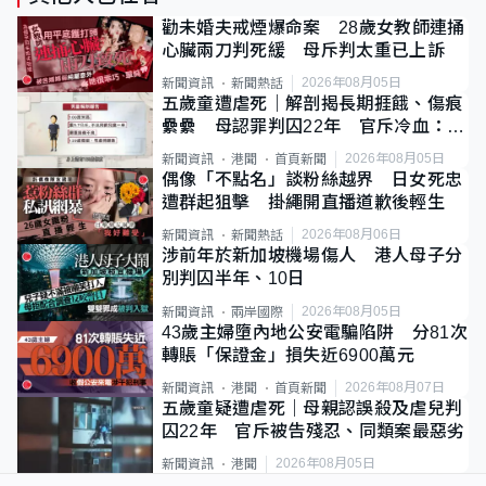
勸未婚夫戒煙爆命案 28歲女教師連捅
心臟兩刀判死緩 母斥判太重已上訴
2026年08月05日
新聞資訊
新聞熱話
五歲童遭虐死｜解剖揭長期捱餓、傷痕
纍纍 母認罪判囚22年 官斥冷血：同
類案最惡劣
2026年08月05日
新聞資訊
港聞
首頁新聞
偶像「不點名」談粉絲越界 日女死忠
遭群起狙擊 掛繩開直播道歉後輕生
2026年08月06日
新聞資訊
新聞熱話
涉前年於新加坡機場傷人 港人母子分
別判囚半年、10日
2026年08月05日
新聞資訊
兩岸國際
43歲主婦墮內地公安電騙陷阱 分81次
轉賬「保證金」損失近6900萬元
2026年08月07日
新聞資訊
港聞
首頁新聞
五歲童疑遭虐死｜母親認誤殺及虐兒判
囚22年 官斥被告殘忍、同類案最惡劣
2026年08月05日
新聞資訊
港聞