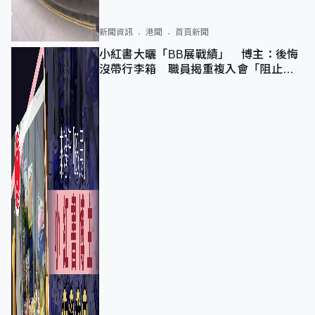
新聞資訊
港聞
首頁新聞
小紅書大曬「BB展戰績」 博主：後悔
沒帶行李箱 職員揭重複入會「阻止唔
到」