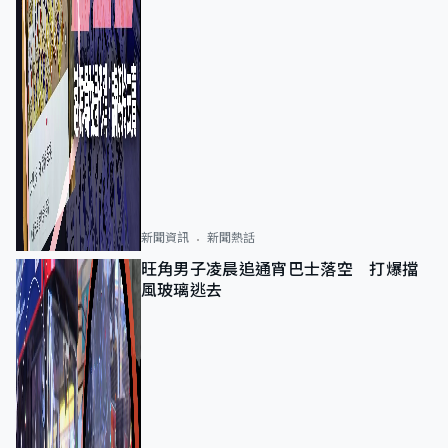
新聞資訊
新聞熱話
旺角男子凌晨追通宵巴士落空 打爆擋
風玻璃逃去