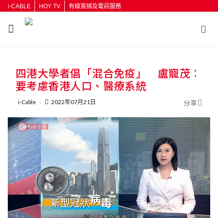
i-CABLE
HOY TV
有線寬頻及電訊服務
返回
四港大學者倡「混合免疫」 盧寵茂︰
按輸入鍵開始搜尋
要考慮香港人口、醫療系統
i-Cable
2022年07月21日
分享