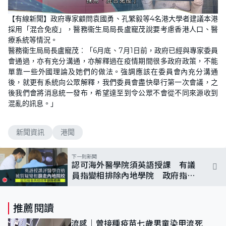
L
U
o
n
【有線新聞】政府專家顧問袁國勇、孔繁毅等4名港大學者建議本港
a
m
d
u
採用「混合免疫」，醫務衞生局局長盧寵茂說要考慮香港人口、醫
e
t
d
e
療系統等情況。
:
7
醫務衞生局局長盧寵茂︰「6月底、7月1日前，政府已經與專家委員
1
會通過，亦有充分溝通，亦解釋過在疫情期間很多政府政策，不能
.
3
單靠一些外國理論及她們的做法。強調應該在委員會內充分溝通
7
%
後，就更有系統向公眾解釋，我們委員會盡快舉行第一次會議，之
後我們會將消息統一發布，希望達至到令公眾不會從不同來源收到
混亂的訊息。」
新聞資訊
港聞
下一則新聞
認可海外醫學院須英語授課 有議
員指變相排除內地學院 政府指不
排除修例
推薦閱讀
流感｜曾接種疫苗七歲男童染甲流死