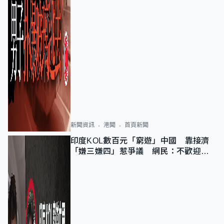
新聞資訊
港聞
首頁新聞
印度KOL數百元「窮遊」中國 靠接濟
「嫌三嫌四」惹爭議 網民：不歡迎劣
質旅客